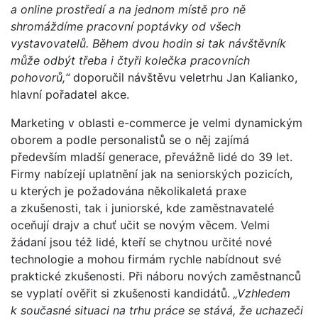
a online prostředí a na jednom místě pro ně
shromáždíme pracovní poptávky od všech
vystavovatelů. Během dvou hodin si tak návštěvník
může odbýt třeba i čtyři kolečka pracovních
pohovorů,“
doporučil návštěvu veletrhu Jan Kalianko,
hlavní pořadatel akce.
Marketing v oblasti e-commerce je velmi dynamickým
oborem a podle personalistů se o něj zajímá
především mladší generace, převážně lidé do 39 let.
Firmy nabízejí uplatnění jak na seniorských pozicích,
u kterých je požadována několikaletá praxe
a zkušenosti, tak i juniorské, kde zaměstnavatelé
oceňují drajv a chuť učit se novým věcem. Velmi
žádaní jsou též lidé, kteří se chytnou určité nové
technologie a mohou firmám rychle nabídnout své
praktické zkušenosti. Při náboru nových zaměstnanců
se vyplatí ověřit si zkušenosti kandidátů.
„Vzhledem
k současné situaci na trhu práce se stává, že uchazeči