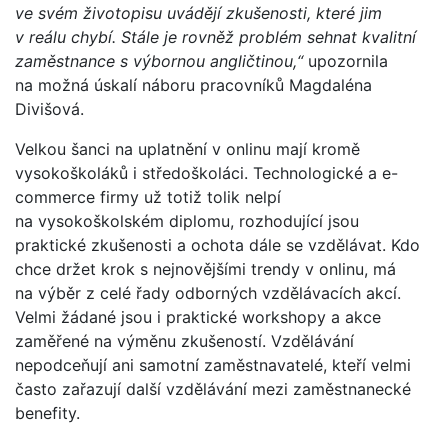
ve svém životopisu uvádějí zkušenosti, které jim
v reálu chybí. Stále je rovněž problém sehnat kvalitní
zaměstnance s výbornou angličtinou,“
upozornila
na možná úskalí náboru pracovníků Magdaléna
Divišová.
Velkou šanci na uplatnění v onlinu mají kromě
vysokoškoláků i středoškoláci. Technologické a e-
commerce firmy už totiž tolik nelpí
na vysokoškolském diplomu, rozhodující jsou
praktické zkušenosti a ochota dále se vzdělávat. Kdo
chce držet krok s nejnovějšími trendy v onlinu, má
na výběr z celé řady odborných vzdělávacích akcí.
Velmi žádané jsou i praktické workshopy a akce
zaměřené na výměnu zkušeností. Vzdělávání
nepodceňují ani samotní zaměstnavatelé, kteří velmi
často zařazují další vzdělávání mezi zaměstnanecké
benefity.