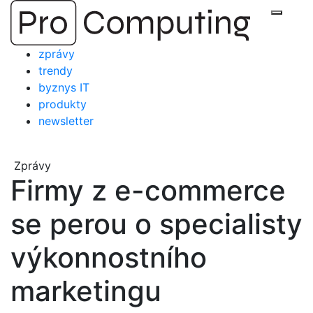
Přejít
Zobraz
na
obsah
zprávy
trendy
byznys IT
produkty
newsletter
Zprávy
Firmy z e-commerce
se perou o specialisty
výkonnostního
marketingu