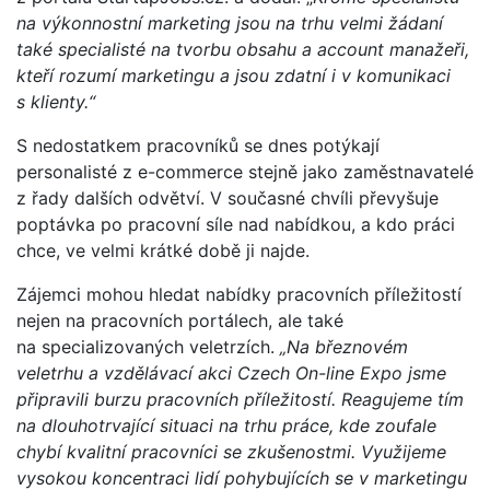
na výkonnostní marketing jsou na trhu velmi žádaní
také specialisté na tvorbu obsahu a account manažeři,
kteří rozumí marketingu a jsou zdatní i v komunikaci
s klienty.“
S nedostatkem pracovníků se dnes potýkají
personalisté z e-commerce stejně jako zaměstnavatelé
z řady dalších odvětví. V současné chvíli převyšuje
poptávka po pracovní síle nad nabídkou, a kdo práci
chce, ve velmi krátké době ji najde.
Zájemci mohou hledat nabídky pracovních příležitostí
nejen na pracovních portálech, ale také
na specializovaných veletrzích.
„Na březnovém
veletrhu a vzdělávací akci Czech On-line Expo jsme
připravili burzu pracovních příležitostí. Reagujeme tím
na dlouhotrvající situaci na trhu práce, kde zoufale
chybí kvalitní pracovníci se zkušenostmi. Využijeme
vysokou koncentraci lidí pohybujících se v marketingu