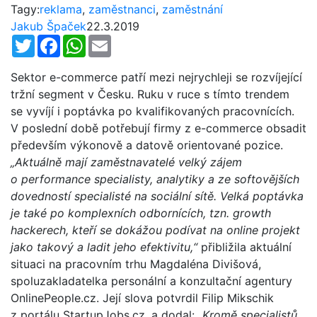
Tagy:
reklama
,
zaměstnanci
,
zaměstnání
Jakub Špaček
22.3.2019
Twitter
Facebook
WhatsApp
Email
Sektor e-commerce patří mezi nejrychleji se rozvíjející
tržní segment v Česku. Ruku v ruce s tímto trendem
se vyvíjí i poptávka po kvalifikovaných pracovnících.
V poslední době potřebují firmy z e-commerce obsadit
především výkonově a datově orientované pozice.
„Aktuálně mají zaměstnavatelé velký zájem
o performance specialisty, analytiky a ze softovějších
dovedností specialisté na sociální sítě. Velká poptávka
je také po komplexních odbornících, tzn. growth
hackerech, kteří se dokážou podívat na online projekt
jako takový a ladit jeho efektivitu,“
přibližila aktuální
situaci na pracovním trhu Magdaléna Divišová,
spoluzakladatelka personální a konzultační agentury
OnlinePeople.cz. Její slova potvrdil Filip Mikschik
z portálu StartupJobs.cz. a dodal: „
Kromě specialistů