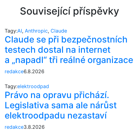
Související příspěvky
Tagy:
AI
,
Anthropic
,
Claude
Claude se při bezpečnostních
testech dostal na internet
a „napadl“ tři reálné organizace
redakce
6.8.2026
Tagy:
elektroodpad
Právo na opravu přichází.
Legislativa sama ale nárůst
elektroodpadu nezastaví
redakce
3.8.2026