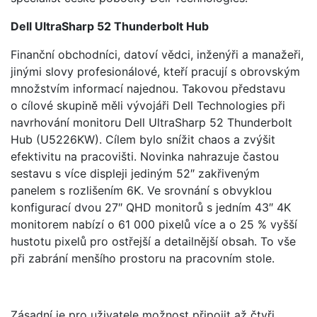
Dell UltraSharp 52 Thunderbolt Hub
Finanční obchodníci, datoví vědci, inženýři a manažeři,
jinými slovy profesionálové, kteří pracují s obrovským
množstvím informací najednou. Takovou představu
o cílové skupině měli vývojáři Dell Technologies při
navrhování monitoru Dell UltraSharp 52 Thunderbolt
Hub (U5226KW). Cílem bylo snížit chaos a zvýšit
efektivitu na pracovišti. Novinka nahrazuje častou
sestavu s více displeji jediným 52″ zakřiveným
panelem s rozlišením 6K. Ve srovnání s obvyklou
konfigurací dvou 27″ QHD monitorů s jedním 43″ 4K
monitorem nabízí o 61 000 pixelů více a o 25 % vyšší
hustotu pixelů pro ostřejší a detailnější obsah. To vše
při zabrání menšího prostoru na pracovním stole.
Zásadní je pro uživatele možnost připojit až čtyři