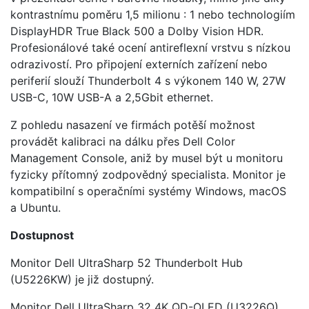
kontrastnímu poměru 1,5 milionu : 1 nebo technologiím
DisplayHDR True Black 500 a Dolby Vision HDR.
Profesionálové také ocení antireflexní vrstvu s nízkou
odrazivostí. Pro připojení externích zařízení nebo
periferií slouží Thunderbolt 4 s výkonem 140 W, 27W
USB-C, 10W USB-A a 2,5Gbit ethernet.
Z pohledu nasazení ve firmách potěší možnost
provádět kalibraci na dálku přes Dell Color
Management Console, aniž by musel být u monitoru
fyzicky přítomný zodpovědný specialista. Monitor je
kompatibilní s operačními systémy Windows, macOS
a Ubuntu.
Dostupnost
Monitor Dell UltraSharp 52 Thunderbolt Hub
(U5226KW) je již dostupný.
Monitor Dell UltraSharp 32 4K QD-OLED (U3226Q)