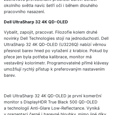
okolního světla navíc šetří oči i během dlouhého
pracovního nasazení.
Dell UltraSharp 32 4K QD-OLED
Vybalit, zapojit, pracovat. Filozofie kolem druhé
novinky Dell Technologies stojí na jednoduchosti. Dell
UltraSharp 32 4K QD-OLED (U3226Q) nabízí věrnou
přesnost barev hned po vytažení z krabice. Pokud by
přece jen byla potřeba kalibrace, monitor má
vestavěný kolorimetr. Programovatelné přímé klávesy
umožňují rychlý přístup k preferovaným nastavením
barev.
Dell UltraSharp 32 4K QD-OLED je první komerční
monitor s DisplayHDR True Black 500 QD-OLED
a technologií Anti-Glare Low-Reflectance. Vyniká
v prezentaci černé i barevné hloubky, mimo jiné díky