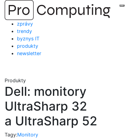
Přejít
Zobraz
na
obsah
zprávy
trendy
byznys IT
produkty
newsletter
Produkty
Dell: monitory
UltraSharp 32
a UltraSharp 52
Tagy:
Monitory