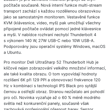
počítače současně. Nová interní funkce multi-stream
transport zachází s každou rozdělenou obrazovkou
jako se samostatným monitorem. Vestavěné funkce
KVM (klávesnice, video, myš) pak umožňují všechny
připojené počítače ovládat pomocí jedné klávesnice
a myši. V nabídce rozhraní nechybí Thunderbolt 4
s výkonem 140 W, 27W USB-C nebo 10W USB-A.
Podporovány jsou operační systémy Windows, macOS
a Ubuntu.
Pro monitor Dell UltraSharp 52 Thunderbolt Hub je
klíčové nejen zobrazování velkého množství informací,
ale také kvalita obrazu. O tom vypovídají hodnoty
rozlišení 6K při 129 PPI a obnovovací frekvence 120
Hz v kombinaci s technologii IPS Black pro sytější
černou a ostřejší obraz. Stranou nezůstalo ani pohodlí
pro oči. Novinka vyzařuje až o 60 % méně modrého
světla než konkurenční panely, současně však
zachovává profesionální přesnost barev. Senzor