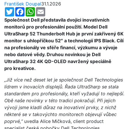
František Doupal
31.1.2026
Twitter
Facebook
WhatsApp
Email
Společnost Dell představila dvojici inovativních
monitorů pro profesionální použití. Model Dell
UltraSharp 52 Thunderbolt Hub je první zakřivený 6K
monitor s uhlopříčkou 52″ a technologií IPS Black. Cílí
na profesionály ve sféře financí, výzkumu a vývoje
nebo datové vědy. Druhou novinkou je Dell
UltraSharp 32 4K QD-OLED navržený speciálně
pro kreativce.
„Již více než deset let je společnost Dell Technologies
lídrem v inovacích displejů. Řada UltraSharp se stala
standardem pro profesionály, kteří vyžadují to nejlepší.
Obě naše novinky v této tradici pokračují. Při jejich
vývoji jsme kladli důraz na inovativní prvky, z nichž
některé se v takovýchto monitorech objevují vůbec
poprvé,“
uvedla Alice Mičková, client product
specialist české pobočky Dell Technologies.