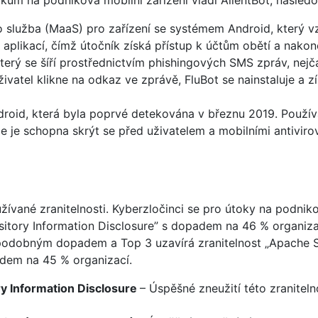
ům na podniková mobilní zařízení vládl AlientBot, následo
o služba (MaaS) pro zařízení se systémem Android, který 
 aplikací, čímž útočník získá přístup k účtům obětí a nakon
terý se šíří prostřednictvím phishingových SMS zpráv, nejč
ivatel klikne na odkaz ve zprávě, FluBot se nainstaluje a 
roid, která byla poprvé detekována v březnu 2019. Používá
ce je schopna skrýt se před uživatelem a mobilními antivir
žívané zranitelnosti. Kyberzločinci se pro útoky na podniko
itory Information Disclosure” s dopadem na 46 % organizac
odobným dopadem a Top 3 uzavírá zranitelnost „Apache S
adem na 45 % organizací.
y Information Disclosure
– Úspěšné zneužití této zranite