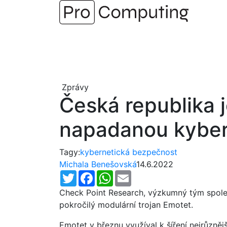
Přejít
na
obsah
Zprávy
Česká republika j
napadanou kybe
Tagy:
kybernetická bezpečnost
Michala Benešovská
14.6.2022
Twitter
Facebook
WhatsApp
Email
Check Point Research, výzkumný tým společ
pokročilý modulární trojan Emotet.
Emotet v březnu využíval k šíření nejrůzně