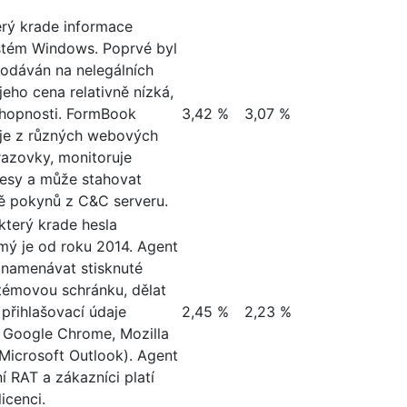
erý krade informace
stém Windows. Poprvé byl
rodáván na nelegálních
jeho cena relativně nízká,
hopnosti. FormBook
3,42 %
3,07 %
aje z různých webových
razovky, monitoruje
vesy a může stahovat
ě pokynů z C&C serveru.
který krade hesla
mý je od roku 2014. Agent
znamenávat stisknuté
stémovou schránku, dělat
přihlašovací údaje
2,45 %
2,23 %
 Google Chrome, Mozilla
 Microsoft Outlook). Agent
í RAT a zákazníci platí
icenci.