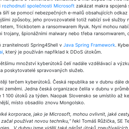
i
rozhodnutí společnosti Microsoft
zakázat makra spojená s
 šíří se pomocí nebezpečných e-mailů obsahujících odkaz
jšími způsoby, jeho provozovatelé totiž nabízí své služby 
otetem, Trickbotem a ransomwarem Ryuk. Nyní mohou nabíze
mi trojany, špionážními malwary nebo třeba ransomwarem, 
 zranitelnosti Spring4Shell v
Java Spring Framework
. Kybe
ai
, který je používán například k DDoS útokům.
tšímu množství kyberútoků čelí nadále vzdělávací a výzkum
b a poskytovatelé spravovaných služeb.
astěji terčem kyberútoků. Česká republika se v dubnu dále 
mi zeměmi. Jedna česká organizace čelila v dubnu v průmě
1 100 útoků za týden. Naopak Slovensko se umístilo až ke 
nější, místo obsadilo znovu Mongolsko.
lké korporace, jako je Microsoft, mohou ovlivnit, jaké cesty
ý začal používat novou techniku,“
řekl Tomáš Růžička, SE T
ies. „
V dubnu jsme viděli také nárůst útoků zneužívajících 