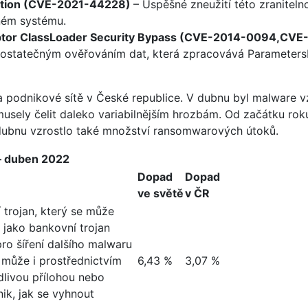
ution (CVE-2021-44228)
– Úspěšné zneužití této zranitel
ném systému.
eptor ClassLoader Security Bypass (CVE-2014-0094,C
dostatečným ověřováním dat, která zpracovává ParametersI
a podnikové sítě v České republice. V dubnu byl malware vz
usely čelit daleko variabilnějším hrozbám. Od začátku ro
 dubnu vzrostlo také množství ransomwarových útoků.
– duben 2022
Dopad
Dopad
ve světě
v ČR
 trojan, který se může
n jako bankovní trojan
ro šíření dalšího malwaru
e může i prostřednictvím
6,43 %
3,07 %
dlivou přílohou nebo
ik, jak se vyhnout