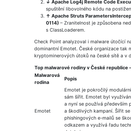
↓
Apache Log4j Remote Code Exec
spuštění libovolného kódu na postiže
↑ Apache Struts ParametersInterc
0114)
– Zranitelnost je způsobena ne
s ClassLoaderem.
Check Point analyzoval i malware útočící n
dominantní Emotet. České organizace tak m
kryptominerových útoků na české sítě a v
Top malwarové rodiny v České republice 
Malwarová
Popis
rodina
Emotet je pokročilý modulární
sám šířit. Emotet byl využívá
a nyní se používá především p
Emotet
a škodlivých kampaní. Šířit s
phishingových e-mailů se ško
odkazem a využívá řadu techn