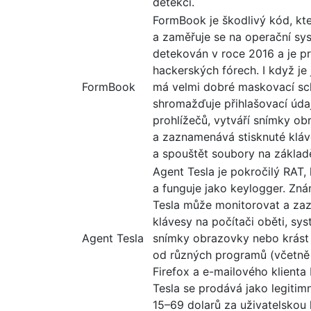
detekci.
FormBook je škodlivý kód, kt
a zaměřuje se na operační sy
detekován v roce 2016 a je p
hackerských fórech. I když je 
FormBook
má velmi dobré maskovací sc
shromažďuje přihlašovací úd
prohlížečů, vytváří snímky ob
a zaznamenává stisknuté klá
a spouštět soubory na základ
Agent Tesla je pokročilý RAT, 
a funguje jako keylogger. Zná
Tesla může monitorovat a za
klávesy na počítači oběti, sy
Agent Tesla
snímky obrazovky nebo krást 
od různých programů (včetně
Firefox a e-mailového klienta
Tesla se prodává jako legitimn
15–69 dolarů za uživatelskou l