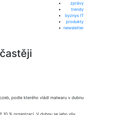
zprávy
trendy
byznys IT
produkty
newsletter
častěji
ozeb, podle kterého vládl malwaru v dubnu
ž 10 % organizací. V dubnu se jeho vliv