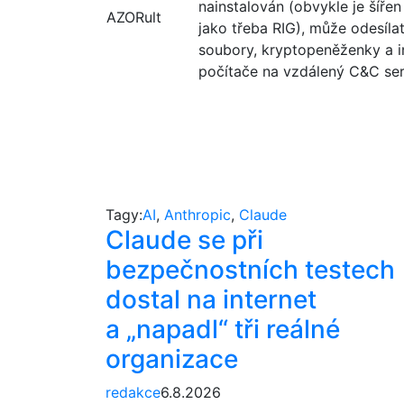
nainstalován (obvykle je šířen
AZORult
jako třeba RIG), může odesílat
soubory, kryptopeněženky a i
počítače na vzdálený C&C ser
Tagy:
AI
,
Anthropic
,
Claude
Claude se při
bezpečnostních testech
dostal na internet
a „napadl“ tři reálné
organizace
redakce
6.8.2026