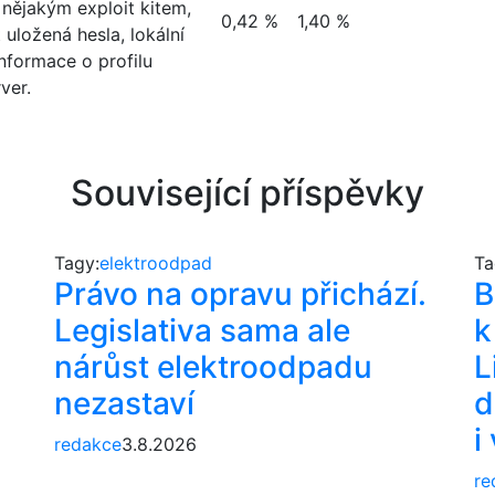
 nějakým exploit kitem,
0,42 %
1,40 %
 uložená hesla, lokální
nformace o profilu
ver.
Související příspěvky
Tagy:
elektroodpad
Ta
Právo na opravu přichází.
B
Legislativa sama ale
k
nárůst elektroodpadu
L
nezastaví
d
i
redakce
3.8.2026
re