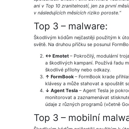
ani v Top 10 zranitelností, jen za první m
v následujících měsících riziko poroste.“
Top 3 – malware:
Škodlivým kódům nejčastěji použitým k út
světě. Na druhou příčku se posunul FormBoo
↔ Emotet
– Pokročilý, modulární troj
a škodlivých kampaní. Používá řadu m
škodlivé přílohy nebo odkazy.
↑ FormBook
– FormBook krade přihla
klávesy a může stahovat a spouštět s
↓ Agent
Tesla
– Agent Tesla je pokro
monitorovat a zaznamenávat stisknuté
údaje z různých programů (včetně Goo
Top 3 – mobilní malwa