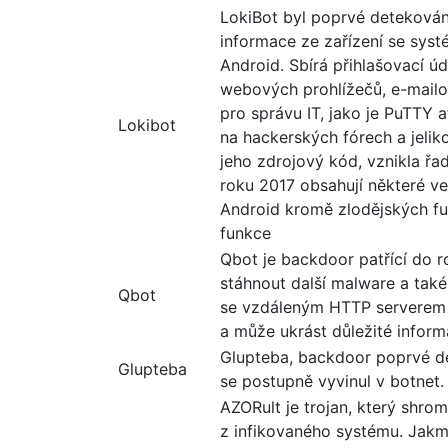
LokiBot byl poprvé detekován
informace ze zařízení se sy
Android. Sbírá přihlašovací úd
webových prohlížečů, e-mailov
pro správu IT, jako je PuTTY 
Lokibot
na hackerských fórech a jeli
jeho zdrojový kód, vznikla řa
roku 2017 obsahují některé v
Android kromě zlodějských f
funkce
Qbot je backdoor patřící do 
stáhnout další malware a také
Qbot
se vzdáleným HTTP serverem 
a může ukrást důležité inform
Glupteba, backdoor poprvé de
Glupteba
se postupně vyvinul v botnet.
AZORult je trojan, který shro
z infikovaného systému. Jakm