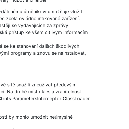
valy FluBot a xHelper.
vzdálenému útočníkovi umožňuje vložit
ec zcela ovládne infikované zařízení.
astěji se vydávajících za zprávy
získá přístup ke všem citlivým informacím
 se ke stahování dalších škodlivých
ovými programy a znovu se nainstalovat,
vé sítě snažili zneužívat především
í. Na druhé místo klesla zranitelnost
truts ParametersInterceptor ClassLoader
lnosti by mohlo umožnit neúmyslné