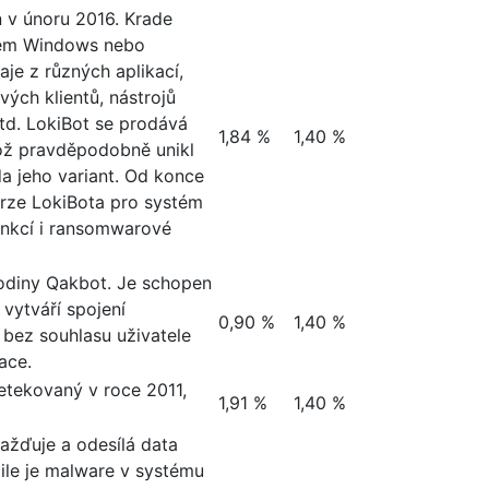
 v únoru 2016. Krade
stém Windows nebo
aje z různých aplikací,
ých klientů, nástrojů
atd. LokiBot se prodává
1,84 %
1,40 %
kož pravděpodobně unikl
da jeho variant. Od konce
erze LokiBota pro systém
unkcí i ransomwarové
rodiny Qakbot. Je schopen
 vytváří spojení
0,90 %
1,40 %
bez souhlasu uživatele
ace.
tekovaný v roce 2011,
1,91 %
1,40 %
mažďuje a odesílá data
ile je malware v systému