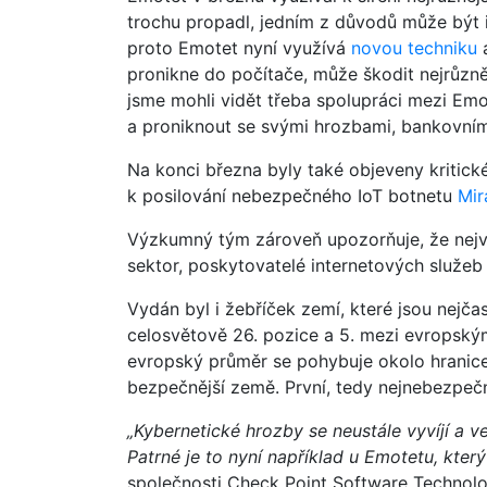
trochu propadl, jedním z důvodů může být 
proto Emotet nyní využívá
novou techniku
a
pronikne do počítače, může škodit nejrůzně
jsme mohli vidět třeba spolupráci mezi Em
a proniknout se svými hrozbami, bankovní
Na konci března byly také objeveny kritické
k posilování nebezpečného IoT botnetu
Mir
Výzkumný tým zároveň upozorňuje, že nejvě
sektor, poskytovatelé internetových služe
Vydán byl i žebříček zemí, které jsou nejč
celosvětově 26. pozice a 5. mezi evropský
evropský průměr se pohybuje okolo hranice 
bezpečnější země. První, tedy nejnebezpeč
„Kybernetické hrozby se neustále vyvíjí a ve
Patrné je to nyní například u Emotetu, kter
společnosti Check Point Software Technolog