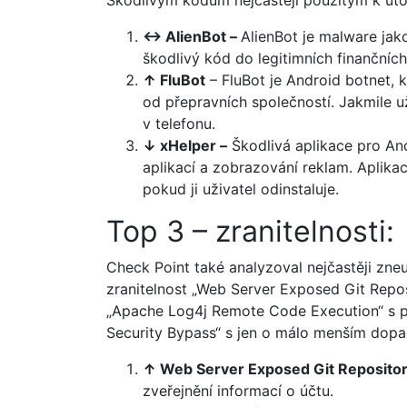
Škodlivým kódům nejčastěji použitým k útok
↔ AlienBot –
AlienBot je malware jak
škodlivý kód do legitimních finančních
↑
FluBot
– FluBot je Android botnet, k
od přepravních společností. Jakmile už
v telefonu.
↓
xHelper –
Škodlivá aplikace pro And
aplikací a zobrazování reklam. Aplika
pokud ji uživatel odinstaluje.
Top 3 – zranitelnosti:
Check Point také analyzoval nejčastěji zneu
zranitelnost „Web Server Exposed Git Repos
„Apache Log4j Remote Code Execution“ s p
Security Bypass“ s jen o málo menším dop
↑
Web Server Exposed Git Repositor
zveřejnění informací o účtu.