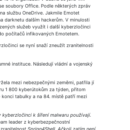
e soubory Office. Podle některých zpráv
 na službu OneDrive. Jakmile Emotet
na darknetu dalším hackerům. V minulosti
ných služeb využít i další kyberzločinci
do počítačů infikovaných Emotetem.
rzločinci se nyní snaží zneužít zranitelnosti
né instituce. Následují vládní a vojenský
držela mezi nebezpečnými zeměmi, patřila jí
ru 1 800 kyberútokům za týden, přitom
konci tabulky a na 84. místě patří mezi
 kyberzločinci k šíření malwaru používají.
eam leader z kyberbezpečnostní
zranitelnost Spring4Shell. Ačkoli zatím není