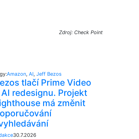
Zdroj: Check Point
gy:
Amazon
,
AI
,
Jeff Bezos
ezos tlačí Prime Video
 AI redesignu. Projekt
ighthouse má změnit
oporučování
 vyhledávání
dakce
30.7.2026