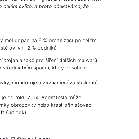
po celém světě, a proto očekáváme, že
rý měl dopad na 6 % organizací po celém
tě ovlivnil 2 % podniků.
í trojan a také pro šíření dalších malwarů
rostřednictvím spamu, který obsahuje
ovky, monitoruje a zaznamenává stisknuté
ý je od roku 2014. AgentTesla může
ímky obrazovky nebo krást přihlašovací
ft Outlook).