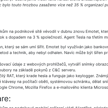
ěsíc bylo touto hrozbou zasaženo více než 35 % organizací 
okům na podnikové sítě vévodil v dubnu znovu Emotet, kte
k s dopadem na 3 % společností. Agent Tesla na třetím mís
an, který se sám umí šířit. Emotet byl využíván jako bankovn
etod a technik, aby nebyl odhalen. Navíc může být šířen p
šovací údaje z webových prohlížečů, vytváří snímky obraz
oubory na základě pokynů z C&C serveru.
čilý RAT, který krade hesla a funguje jako keylogger. Znám
 klávesy na počítači oběti, systémovou schránku, dělat sn
gle Chrome, Mozilla Firefox a e-mailového klienta Microso
re: