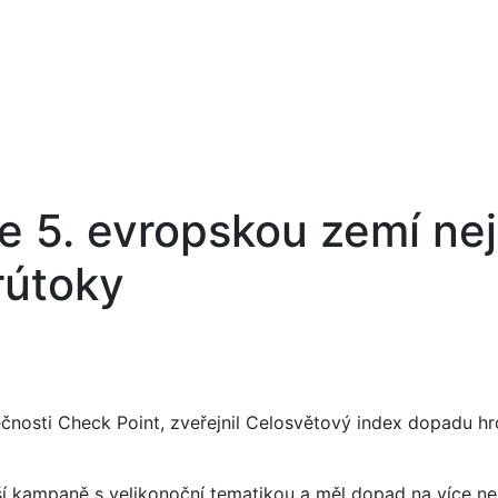
e 5. evropskou zemí nej
rútoky
nosti Check Point, zveřejnil Celosvětový index dopadu hr
jší kampaně s velikonoční tematikou a měl dopad na více ne