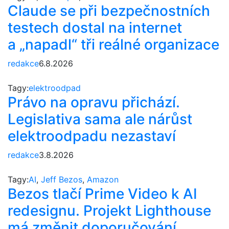
Claude se při bezpečnostních
testech dostal na internet
a „napadl“ tři reálné organizace
redakce
6.8.2026
Tagy:
elektroodpad
Právo na opravu přichází.
Legislativa sama ale nárůst
elektroodpadu nezastaví
redakce
3.8.2026
Tagy:
AI
,
Jeff Bezos
,
Amazon
Bezos tlačí Prime Video k AI
redesignu. Projekt Lighthouse
má změnit doporučování