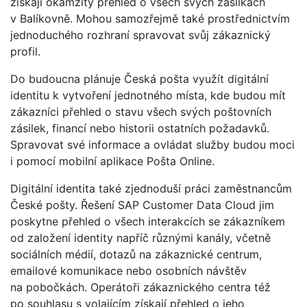
získají okamžitý přehled o všech svých zásilkách
v Balíkovně. Mohou samozřejmě také prostřednictvím
jednoduchého rozhraní spravovat svůj zákaznický
profil.
Do budoucna plánuje Česká pošta využít digitální
identitu k vytvoření jednotného místa, kde budou mít
zákazníci přehled o stavu všech svých poštovních
zásilek, financí nebo historii ostatních požadavků.
Spravovat své informace a ovládat služby budou moci
i pomocí mobilní aplikace Pošta Online.
Digitální identita také zjednoduší práci zaměstnancům
České pošty. Řešení SAP Customer Data Cloud jim
poskytne přehled o všech interakcích se zákazníkem
od založení identity napříč různými kanály, včetně
sociálních médií, dotazů na zákaznické centrum,
emailové komunikace nebo osobních návštěv
na pobočkách. Operátoři zákaznického centra též
po souhlasu s volajícím získají přehled o jeho