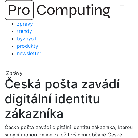
Přejít
Zobraz
na
obsah
zprávy
trendy
byznys IT
produkty
newsletter
Zprávy
Česká pošta zavádí
digitální identitu
zákazníka
Česká pošta zavádí digitální identitu zákazníka, kterou
si nyní mohou online založit všichni občané České