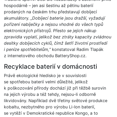
hospodárně – jen asi šestinu až pětinu baterií
prodaných na českém trhu představují dobíjecí
akumulátory.
„Dobíjecí baterie jsou dražší, vyžadují
pořízení nabíječky a nejsou vhodné do všech typů
elektronických přístrojů. Přesto se jejich nákup
zpravidla vyplatí, jelikož bez ztráty kapacity zvládnou
desítky dobíjecích cyklů, čímž šetří životní prostředí
i peníze spotřebitelům,“
konstatoval Radim Tlapák
z internetového obchodu BatteryShop.cz.
Recyklace baterií v domácnosti
Právě ekologické hledisko je v souvislosti
se spotřebou baterií velmi důležité, jelikož
k poškozování přírody dochází již při těžbě surovin
na jejich výrobu a též tehdy, nejsou-li odborně
likvidovány. Například dvě třetiny světové produkce
kobaltu, nezbytného pro výrobu Li-Ion baterií,
se vytěží v Demokratické republice Kongo, a to