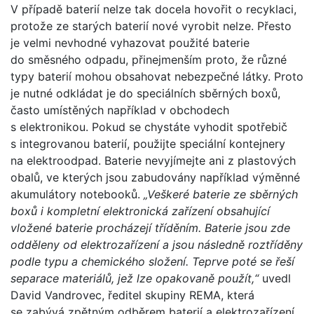
V případě baterií nelze tak docela hovořit o recyklaci,
protože ze starých baterií nové vyrobit nelze. Přesto
je velmi nevhodné vyhazovat použité baterie
do směsného odpadu, přinejmenším proto, že různé
typy baterií mohou obsahovat nebezpečné látky. Proto
je nutné odkládat je do speciálních sběrných boxů,
často umístěných například v obchodech
s elektronikou. Pokud se chystáte vyhodit spotřebič
s integrovanou baterií, použijte speciální kontejnery
na elektroodpad. Baterie nevyjímejte ani z plastových
obalů, ve kterých jsou zabudovány například výměnné
akumulátory notebooků.
„Veškeré baterie ze sběrných
boxů i kompletní elektronická zařízení obsahující
vložené baterie procházejí tříděním. Baterie jsou zde
odděleny od elektrozařízení a jsou následně roztříděny
podle typu a chemického složení. Teprve poté se řeší
separace materiálů, jež lze opakovaně použít,“
uvedl
David Vandrovec, ředitel skupiny REMA, která
se zabývá zpětným odběrem baterií a elektrozařízení.