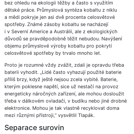
bez ohledu na ekologii těžby a často s využitím
dětské práce. Průmyslová syntéza kobaltu z niklu
a mědi pokryje jen asi dvě procenta celosvětové
spotřeby. Známé zásoby kobaltu se nacházejí
i v Severní Americe a Austrálii, ale z ekologických
důvodů se pravděpodobně těžit nebudou. Navýšení
objemu průmyslové výroby kobaltu pro pokrytí
celosvětové spotřeby by trvalo mnoho let.
Proto je rozumné vždy zvážit, zdali je opravdu třeba
baterii vyhodit. „Lidé často vyhazují použité baterie
příliš brzy, když ještě nejsou zcela vybité. Baterie,
kterým poklesne napětí, sice už nestačí na provoz
energeticky náročných zařízení, ale mohou dosloužit
třeba v dálkovém ovladači, v budíku nebo jiné drobné
elektronice. Mohou je tak vlastně recyklovat doma
mezi různými přístroji,“ vysvětlil Tlapák.
Separace surovin