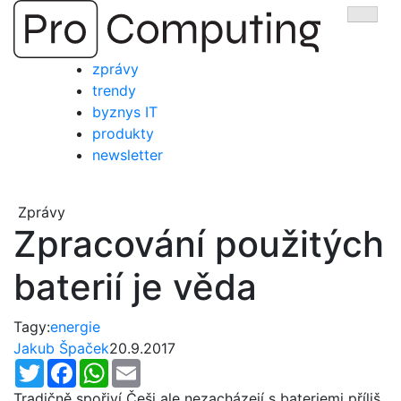
Přejít
Zobra
na
obsah
zprávy
trendy
byznys IT
produkty
newsletter
Zprávy
Zpracování použitých
baterií je věda
Tagy:
energie
Jakub Špaček
20.9.2017
Twitter
Facebook
WhatsApp
Email
Tradičně spořiví Češi ale nezacházejí s bateriemi příliš