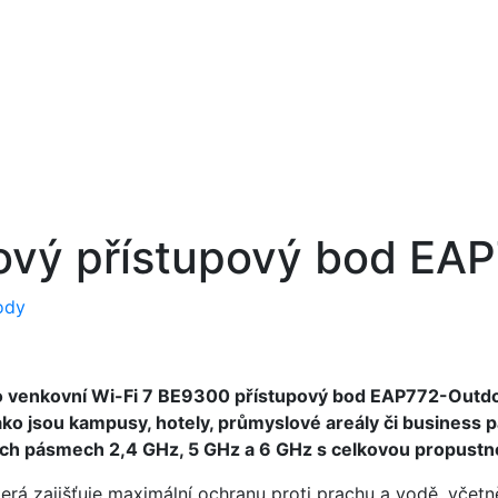
rový přístupový bod E
ody
 o venkovní Wi-Fi 7 BE9300 přístupový bod EAP772-Outdoo
jako jsou kampusy, hotely, průmyslové areály či business 
řech pásmech 2,4 GHz, 5 GHz a 6 GHz s celkovou propustno
rá zajišťuje maximální ochranu proti prachu a vodě, včetn