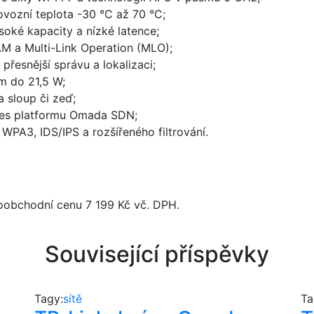
ovozní teplota -30 °C až 70 °C;
oké kapacity a nízké latence;
 a Multi-Link Operation (MLO);
řesnější správu a lokalizaci;
m do 21,5 W;
 sloup či zeď;
přes platformu Omada SDN;
WPA3, IDS/IPS a rozšířeného filtrování.
oobchodní cenu 7 199 Kč vč. DPH.
Související příspěvky
Tagy:
sítě
Ta