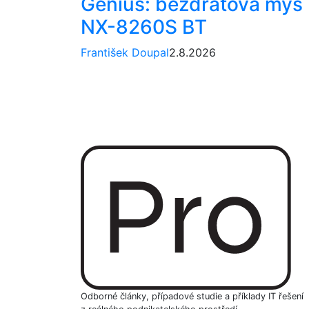
Genius: bezdrátová myš
NX-8260S BT
František Doupal
2.8.2026
Odborné články, případové studie a příklady IT řešení