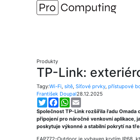
Přejít
na
obsah
Produkty
TP-Link: exterié
Tagy:
Wi-Fi
,
sítě
,
Síťové prvky
,
přístupové b
František Doupal
28.12.2025
Twitter
Facebook
WhatsApp
Email
Společnost TP-Link rozšířila řadu Omada
připojení pro náročné venkovní aplikace, 
poskytuje výkonné a stabilní pokrytí na t
EAP772-Outdoor je vybaven krytím IP68, kte