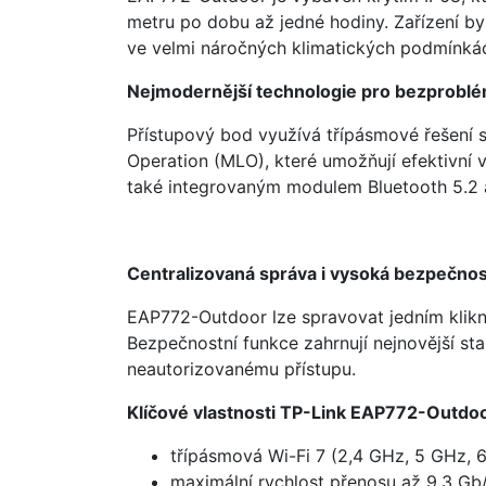
metru po dobu až jedné hodiny. Zařízení by
ve velmi náročných klimatických podmínkách
Nejmodernější technologie pro bezprobl
Přístupový bod využívá třípásmové řešení
Operation (MLO), které umožňují efektivní vy
také integrovaným modulem Bluetooth 5.2 a 
Centralizovaná správa i vysoká bezpečn
EAP772-Outdoor lze spravovat jedním kliknu
Bezpečnostní funkce zahrnují nejnovější st
neautorizovanému přístupu.
Klíčové vlastnosti TP-Link EAP772-Outdoo
třípásmová Wi-Fi 7 (2,4 GHz, 5 GHz, 
maximální rychlost přenosu až 9,3 Gb