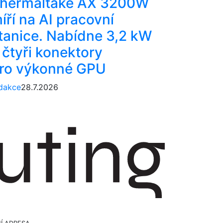
hermaltake AX 3200W
íří na AI pracovní
tanice. Nabídne 3,2 kW
 čtyři konektory
ro výkonné GPU
dakce
28.7.2026