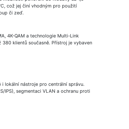
C, což jej činí vhodným pro použití
oup či zeď.
A, 4K-QAM a technologie Multi-Link
až 380 klientů současně. Přístroj je vybaven
lokální nástroje pro centrální správu.
IDS/IPS), segmentaci VLAN a ochranu proti