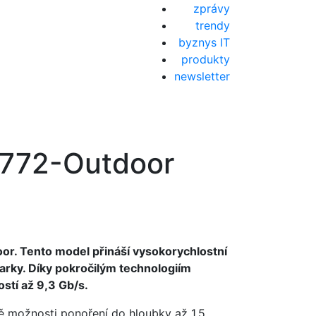
zprávy
trendy
byznys IT
produkty
newsletter
AP772-Outdoor
r. Tento model přináší vysokorychlostní
parky. Díky pokročilým technologiím
stí až 9,3 Gb/s.
ě možnosti ponoření do hloubky až 1,5