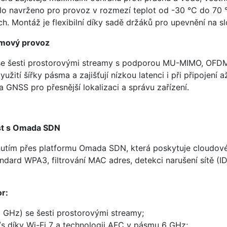
lo navrženo pro provoz v rozmezí teplot od -30 °C do 70 °
. Montáž je flexibilní díky sadě držáků pro upevnění na sl
émový provoz
 se šesti prostorovými streamy s podporou MU-MIMO, OFDM
užití šířky pásma a zajišťují nízkou latenci i při připojení 
GNSS pro přesnější lokalizaci a správu zařízení.
ost s Omada SDN
tím přes platformu Omada SDN, která poskytuje cloudové i 
andard WPA3, filtrování MAC adres, detekci narušení sítě (
r:
6 GHz) se šesti prostorovými streamy;
/s díky Wi-Fi 7 a technologii AFC v pásmu 6 GHz;