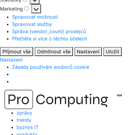
Statistiky
Marketing
Marketing
Spravovat možnosti
Spravovat služby
Správa {vendor_count} prodejců
Přečtěte si více o těchto účelech
Příjmout vše
Odmítnout vše
Nastavení
Uložit
Nastavení
Zásady používání souborů cookie
Přejít
Zobraz
na
obsah
zprávy
trendy
byznys IT
produkty