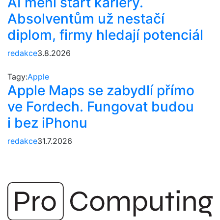
AI mění start kariéry.
Absolventům už nestačí
diplom, firmy hledají potenciál
redakce
3.8.2026
Tagy:
Apple
Apple Maps se zabydlí přímo
ve Fordech. Fungovat budou
i bez iPhonu
redakce
31.7.2026