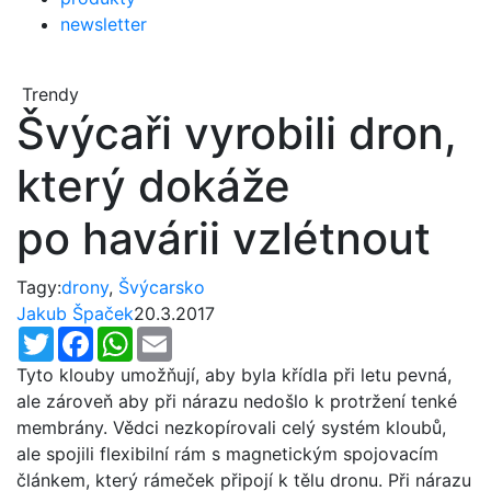
newsletter
Trendy
Švýcaři vyrobili dron,
který dokáže
po havárii vzlétnout
Tagy:
drony
,
Švýcarsko
Jakub Špaček
20.3.2017
Twitter
Facebook
WhatsApp
Email
Tyto klouby umožňují, aby byla křídla při letu pevná,
ale zároveň aby při nárazu nedošlo k protržení tenké
membrány. Vědci nezkopírovali celý systém kloubů,
ale spojili flexibilní rám s magnetickým spojovacím
článkem, který rámeček připojí k tělu dronu. Při nárazu