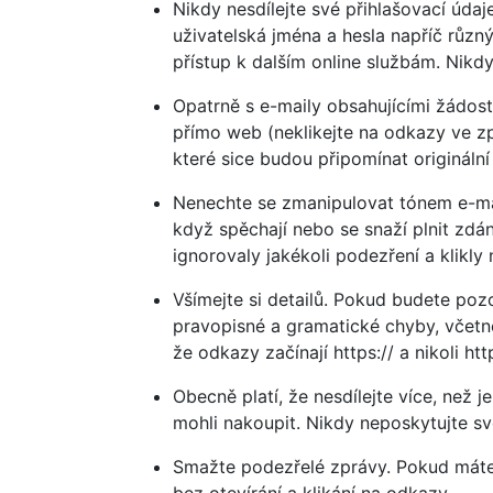
Nikdy nesdílejte své přihlašovací údaj
uživatelská jména a hesla napříč růz
přístup k dalším online službám. Nikdy
Opatrně s e-maily obsahujícími žádost
přímo web (neklikejte na odkazy ve zp
které sice budou připomínat origináln
Nenechte se zmanipulovat tónem e-mailu
když spěchají nebo se snaží plnit zdán
ignorovaly jakékoli podezření a klikly
Všímejte si detailů. Pokud budete pozo
pravopisné a gramatické chyby, včetně
že odkazy začínají https:// a nikoli h
Obecně platí, že nesdílejte více, než 
mohli nakoupit. Nikdy neposkytujte sv
Smažte podezřelé zprávy. Pokud máte 