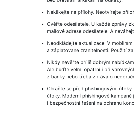
bez otevírání a klikání na odkazy.
Neklikejte na přílohy. Neotvírejte př
Ověřte odesílatele. U každé zprávy zk
mailové adrese odesílatele. A neváhej
Neodkládejte aktualizace. V mobilním 
a záplatované zranitelnosti. Použití 
Nikdy nevěřte příliš dobrým nabídkám,
Ale buďte velmi opatrní i při varovný
z banky nebo třeba zpráva o nedoruče
Chraňte se před phishingovými útoky. 
útoky. Moderní phishingové kampaně js
i bezpečnostní řešení na ochranu konc