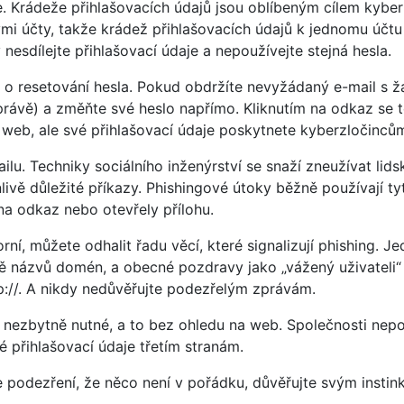
e. Krádeže přihlašovacích údajů jsou oblíbeným cílem kyber
nými účty, takže krádež přihlašovacích údajů k jednomu ú
 nesdílejte přihlašovací údaje a nepoužívejte stejná hesla.
 o resetování hesla. Pokud obdržíte nevyžádaný e-mail s žá
rávě) a změňte své heslo napřímo. Kliknutím na odkaz se t
í web, ale své přihlašovací údaje poskytnete kyberzločinců
. Techniky sociálního inženýrství se snaží zneužívat lidsko
livě důležité příkazy. Phishingové útoky běžně používají ty
 na odkaz nebo otevřely přílohu.
rní, můžete odhalit řadu věcí, které signalizují phishing. J
 názvů domén, a obecné pozdravy jako „vážený uživateli“ n
ttp://. A nikdy nedůvěřujte podezřelým zprávám.
je nezbytně nutné, a to bez ohledu na web. Společnosti nepo
é přihlašovací údaje třetím stranám.
podezření, že něco není v pořádku, důvěřujte svým insti