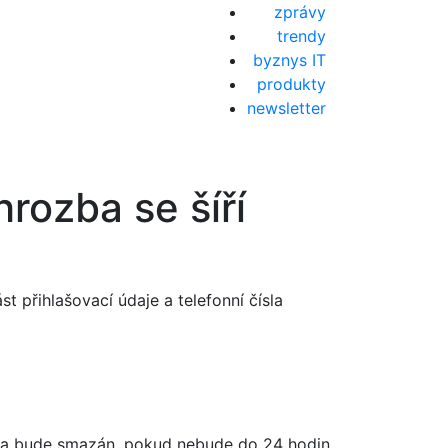
zprávy
trendy
byznys IT
produkty
newsletter
rozba se šíří
 přihlašovací údaje a telefonní čísla
a a bude smazán, pokud nebude do 24 hodin