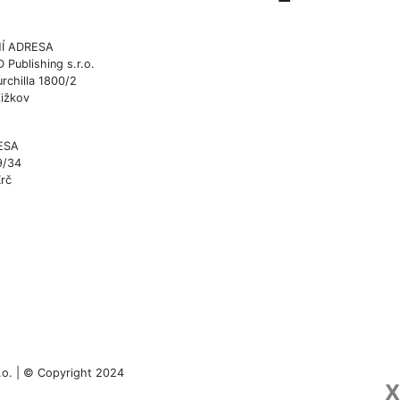
Í ADRESA
ublishing s.r.o.
rchilla 1800/2
Žižkov
ESA
9/34
Krč
.o. | © Copyright 2024
X