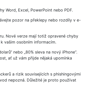
lohy Word, Excel, PowerPoint nebo PDF.
ávejte pozor na překlepy nebo rozdíly v e-
aru. Nové verze mají totiž opravené chyby
i k vašim osobním informacím.
 dolarů“ nebo „80% sleva na nový iPhone“.
nost, ať už vám přijde nějaká upomínka
kerů a rizik souvisejících s phishingovými
vod nepozná. Důležité je proto používat