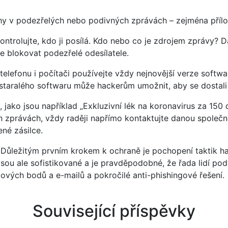
ílohy v podezřelých nebo podivných zprávách – zejména pří
ontrolujte, kdo ji posílá. Kdo nebo co je zdrojem zprávy? D
te blokovat podezřelé odesílatele.
telefonu i počítači používejte vždy nejnovější verze softw
zastaralého softwaru může hackerům umožnit, aby se dostal
 jako jsou například „Exkluzivní lék na koronavirus za 150
ch zprávách, vždy raději napřímo kontaktujte danou společ
né zásilce.
Důležitým prvním krokem k ochraně je pochopení taktik hac
ou ale sofistikované a je pravděpodobné, že řada lidí pod
ových bodů a e-mailů a pokročilé anti-phishingové řešení.
Související příspěvky