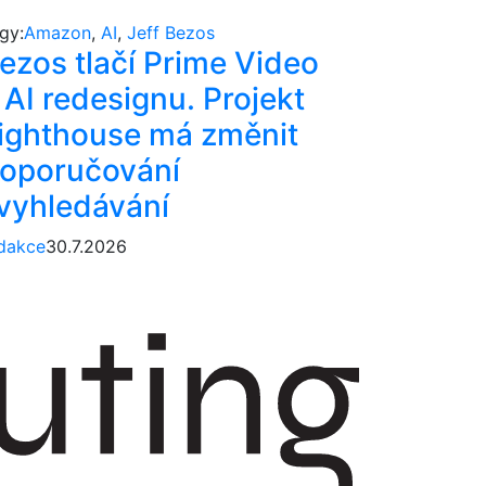
gy:
Amazon
,
AI
,
Jeff Bezos
ezos tlačí Prime Video
 AI redesignu. Projekt
ighthouse má změnit
oporučování
 vyhledávání
dakce
30.7.2026