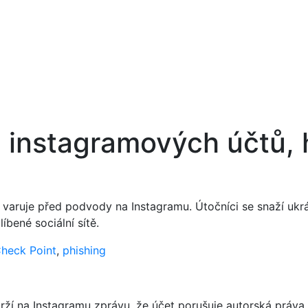
 instagramových účtů, h
aruje před podvody na Instagramu. Útočníci se snaží ukrást
íbené sociální sítě.
heck Point
,
phishing
ží na Instagramu zprávu, že účet porušuje autorská práv