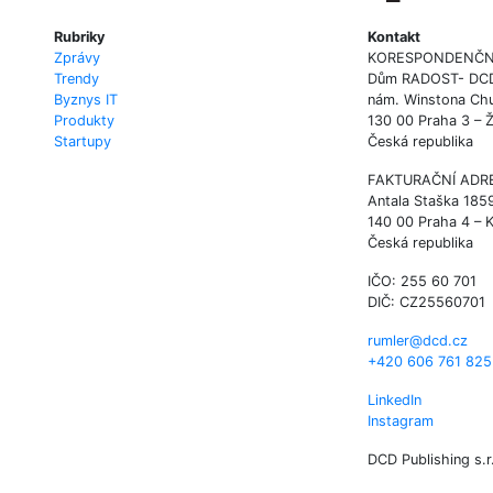
Rubriky
Kontakt
Zprávy
KORESPONDENČN
Trendy
Dům RADOST- DCD P
Byznys IT
nám. Winstona Chu
Produkty
130 00 Praha 3 – 
Startupy
Česká republika
FAKTURAČNÍ ADR
Antala Staška 185
140 00 Praha 4 – 
Česká republika
IČO: 255 60 701
DIČ: CZ25560701
rumler@dcd.cz
+420 606 761 825
LinkedIn
Instagram
DCD Publishing s.r