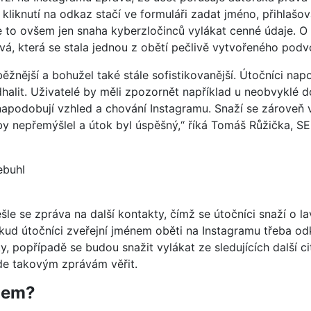
liknutí na odkaz stačí ve formuláři zadat jméno, přihlašovac
e to ovšem jen snaha kyberzločinců vylákat cenné údaje. O
, která se stala jednou z obětí pečlivě vytvořeného podv
ěžnější a bohužel také stále sofistikovanější. Útočníci n
halit. Uživatelé by měli zpozornět například u neobvyklé 
 napodobují vzhled a chování Instagramu. Snaží se zároveň v
aby nepřemýšlel a útok byl úspěšný,“ říká Tomáš Růžička, 
ebuhI
le se zpráva na další kontakty, čímž se útočníci snaží o l
ud útočníci zveřejní jménem oběti na Instagramu třeba od
 popřípadě se budou snažit vylákat ze sledujících další c
ude takovým zprávám věřit.
ngem?