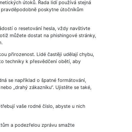
netických útoků. Řada lidí používá stejná
čtu pravděpodobně poskytne útočníkům
dostí o resetování hesla, vždy navštivte
otiž můžete dostat na phishingové stránky,
m.
u přirozenost. Lidé častěji udělají chybu,
to techniky k přesvědčení obětí, aby
edná se například o špatné formátování,
ebo „drahý zákazníku“. Ujistěte se také,
třebují vaše rodné číslo, abyste u nich
nktům a podezřelou zprávu smažte