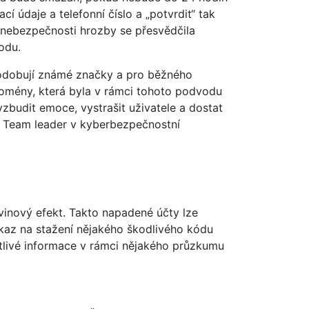
í údaje a telefonní číslo a „potvrdit“ tak
 nebezpečnosti hrozby se přesvědčila
odu.
apodobují známé značky a pro běžného
domény, která byla v rámci tohoto podvodu
zbudit emoce, vystrašit uživatele a dostat
SE Team leader v kyberbezpečnostní
avinový efekt. Takto napadené účty lze
kaz na stažení nějakého škodlivého kódu
itlivé informace v rámci nějakého průzkumu