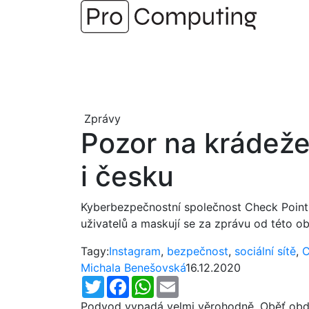
Přejít
na
obsah
Zprávy
Pozor na krádeže
i česku
Kyberbezpečnostní společnost Check Point v
uživatelů a maskují se za zprávu od této obl
Tagy:
Instagram
,
bezpečnost
,
sociální sítě
,
C
Michala Benešovská
16.12.2020
Twitter
Facebook
WhatsApp
Email
Podvod vypadá velmi věrohodně. Oběť obdr