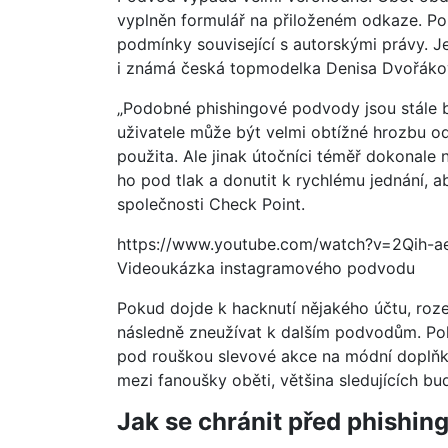
vyplněn formulář na přiloženém odkaze. Po k
podmínky související s autorskými právy. J
i známá česká topmodelka Denisa Dvořáková
„Podobné phishingové podvody jsou stále b
uživatele může být velmi obtížné hrozbu od
použita. Ale jinak útočníci téměř dokonale
ho pod tlak a donutit k rychlému jednání, 
společnosti Check Point.
https://www.youtube.com/watch?v=2Qih-a
Videoukázka instagramového podvodu
Pokud dojde k hacknutí nějakého účtu, rozeš
následně zneužívat k dalším podvodům. Pok
pod rouškou slevové akce na módní doplňky,
mezi fanoušky oběti, většina sledujících b
Jak se chránit před phishi