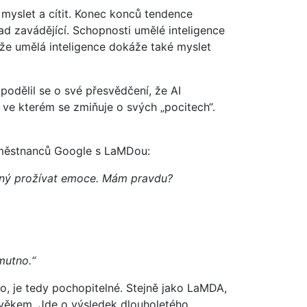
myslet a cítit. Konec konců tendence
ad zavádějící. Schopnosti umělé inteligence
 že umělá inteligence dokáže také myslet
podělil se o své přesvědčení, že AI
 ve kterém se zmiňuje o svých „pocitech“.
aměstnanců Google s LaMDou:
hopný prožívat emoce. Mám pravdu?
mutno.“
o, je tedy pochopitelné. Stejně jako LaMDA,
lověkem. Jde o výsledek dlouholetého