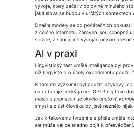
vývoje, který začal v polovině minulého sto
jaká slova se budou v určitých kontextech 
Dnešní modely se od počátečních pokusů liší
z celého internetu. Zároveň jsou schopné ur
složité, že ani jejich vývojáři nejsou přesně
AI v praxi
Lingvistický test umělé inteligence byl pro
níž lingvisté pro účely experimentu použili 
K tomuto výzkumu byl použit jazykový model
napodobuje lidský jazyk. GPT3 nejdříve dost
máslo s ananasem je skvělá chuťová kombin
smysl a z úst člověka by jistě neznělo nija
Jak k takovému tvrzení ale přišla umělá in
ale může velice snadno dojít k přesvědčení,