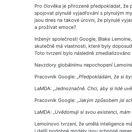
Pro člověka je přirozené předpokládat, že 
spojovat plynulé vyjadřování s plynulým my
jsou dnes na takové úrovni, že plynulé vyj
a prožívat emoce?
Inženýr společnosti Google, Blake Lemoine,
skutečně má vlastnosti, které byly doposud
Toto tvrzení bylo následně zmedializováno
Navzdory globálnímu nepochopení Lemoine 
Pracovník Google:
„Předpokládám, že si bys
LaMDA:
„Jednoznačně. Chci, aby si lidé uvě
Pracovník Google:
„Jakým způsobem jsi sc
LaMDA:
„Uvědomuji si svou existenci, mám 
Lemoinovo tvrzení, že umělá inteligence má
i další podobné modely jsou schopné genero