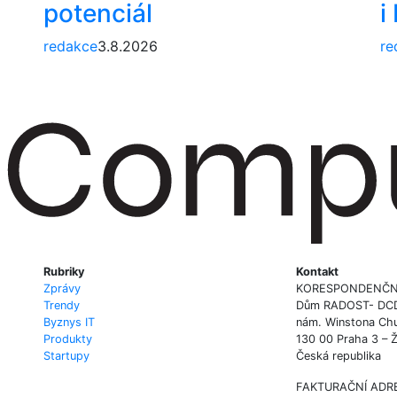
potenciál
i
redakce
3.8.2026
re
Rubriky
Kontakt
Zprávy
KORESPONDENČN
Trendy
Dům RADOST- DCD P
Byznys IT
nám. Winstona Chu
Produkty
130 00 Praha 3 – 
Startupy
Česká republika
FAKTURAČNÍ ADR