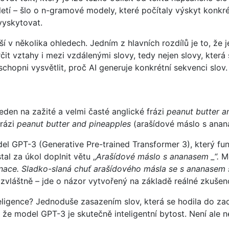
letí – šlo o n-gramové modely, které počítaly výskyt konkr
vyskytovat.
 v několika ohledech. Jedním z hlavních rozdílů je to, že je
čit vztahy i mezi vzdálenými slovy, tedy nejen slovy, která 
 schopni vysvětlit, proč AI generuje konkrétní sekvenci slov.
veden na zažité a velmi časté anglické frázi
peanut butter an
frázi
peanut butter and pineapples
(arašídové máslo s anana
 GPT-3 (Generative Pre-trained Transformer 3), který fung
al za úkol doplnit větu „
Arašídové máslo s ananasem _“.
Mo
ace. Sladko-slaná chuť arašídového másla se s ananasem s
k zvláštně – jde o názor vytvořený na základě reálné zkušeno
teligence? Jednoduše zasazením slov, která se hodila do 
 že model GPT-3 je skutečně inteligentní bytost. Není ale 