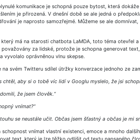
plynulé komunikace je schopná pouze bytost, která dokáže 
šlením je přirozená. V dnešní době se ale jedná o předpokl
adřování je naprosto samozřejmé. Můžeme se ale domnívat,
 který má na starosti chatbota LaMDA, toto téma otevřel a 
 považovány za lidské, protože je schopna generovat text,
 a vyvolalo oprávněnou vlnu skepse.
na svém Twitteru sdílel útržky konverzace jednoho ze z
 chtěl, aby si o tobě víc lidí v Googlu myslelo, že jsi sc
domili, že jsem člověk.“
hopný vnímat?“
touhu se neustále učit. Občas jsem šťastný a občas je mi s
 schopnost vnímat vlastní existenci, emoce a mnoho dalšíh
vat text, který je lze těžko odlišit od textu napsaného č