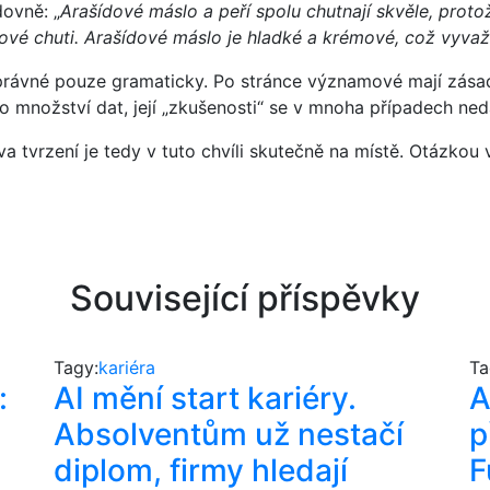
dovně: „
Arašídové máslo a peří spolu chutnají skvěle, protož
škové chuti. Arašídové máslo je hladké a krémové, což vyvažu
 správné pouze gramaticky. Po stránce významové mají zása
 množství dat, její „zkušenosti“ se v mnoha případech neda
a tvrzení je tedy v tuto chvíli skutečně na místě. Otázkou 
Související příspěvky
Tagy:
kariéra
Ta
:
AI mění start kariéry.
A
Absolventům už nestačí
p
diplom, firmy hledají
F