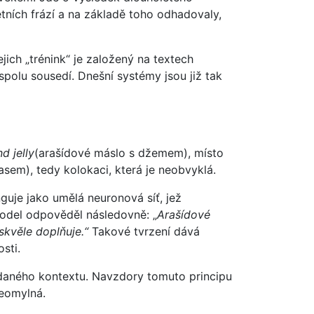
étních frází a na základě toho odhadovaly,
jich „trénink“ je založený na textech
spolu sousedí. Dnešní systémy jsou již tak
d jelly
(arašídové máslo s džemem), místo
sem), tedy kolokaci, která je neobvyklá.
uje jako umělá neuronová síť, jež
del odpověděl následovně: „
Arašídové
kvěle doplňuje.“
Takové tvrzení dává
sti.
zadaného kontextu. Navzdory tomuto principu
neomylná.