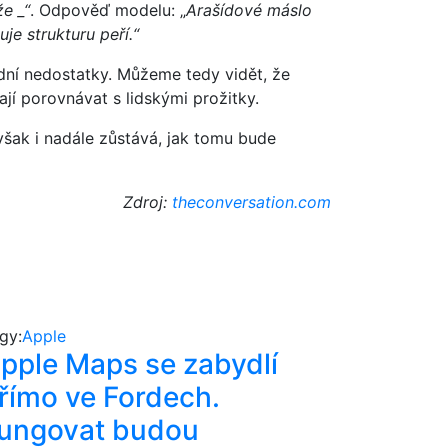
e _“
. Odpověď modelu: „
Arašídové máslo
je strukturu peří.“
dní nedostatky. Můžeme tedy vidět, že
jí porovnávat s lidskými prožitky.
však i nadále zůstává, jak tomu bude
Zdroj:
theconversation.com
gy:
Apple
pple Maps se zabydlí
římo ve Fordech.
ungovat budou