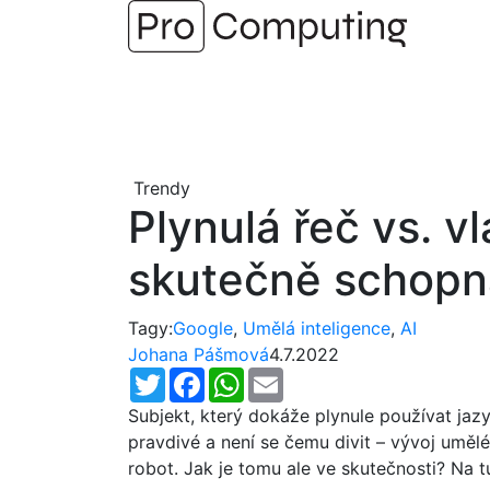
Přejít
na
obsah
Trendy
Plynulá řeč vs. v
skutečně schopn
Tagy:
Google
,
Umělá inteligence
,
AI
Johana Pášmová
4.7.2022
Twitter
Facebook
WhatsApp
Email
Subjekt, který dokáže plynule používat ja
pravdivé a není se čemu divit – vývoj umělé i
robot. Jak je tomu ale ve skutečnosti? Na 