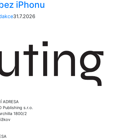
 bez iPhonu
dakce
31.7.2026
Í ADRESA
ublishing s.r.o.
rchilla 1800/2
Žižkov
ESA