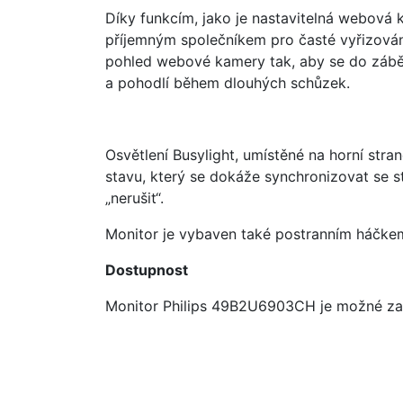
Díky funkcím, jako je nastavitelná webová
příjemným společníkem pro časté vyřizování
pohled webové kamery tak, aby se do záběru 
a pohodlí během dlouhých schůzek.
Osvětlení Busylight, umístěné na horní st
stavu, který se dokáže synchronizovat se s
„nerušit“.
Monitor je vybaven také postranním háčkem
Dostupnost
Monitor Philips 49B2U6903CH je možné zak