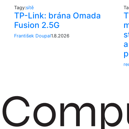
Tagy:
sítě
Ta
TP-Link: brána Omada
T
Fusion 2.5G
m
s
František Doupal
1.8.2026
a
p
re