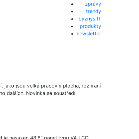
zprávy
trendy
byznys IT
produkty
newsletter
, jako jsou velká pracovní plocha, rozhraní
o dalších. Novinka se soustředí
 je nasazen 48,8″ panel typu VA LCD