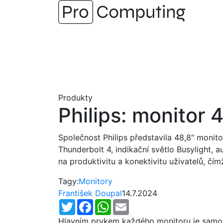
Přejít
na
obsah
Produkty
Philips: monito
Společnost Philips představila 48,8" monit
Thunderbolt 4, indikační světlo Busylight
na produktivitu a konektivitu uživatelů, čí
Tagy:
Monitory
František Doupal
14.7.2024
Twitter
Facebook
WhatsApp
Email
Hlavním prvkem každého monitoru je samo