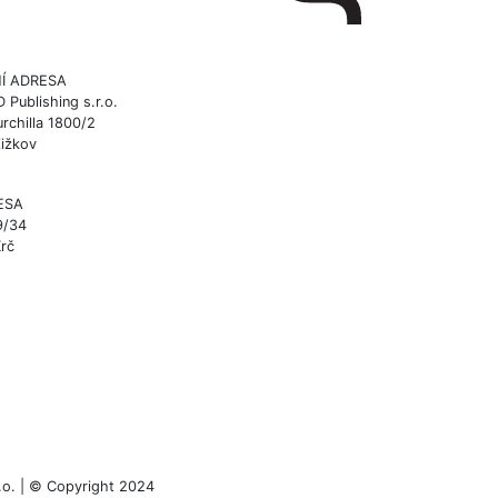
Í ADRESA
ublishing s.r.o.
rchilla 1800/2
Žižkov
ESA
9/34
Krč
.o. | © Copyright 2024