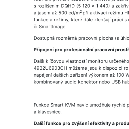
s rozlišením DQHD (5 120 × 1 440) a zakř
2
a jasem až 500 cd/m
při aktivaci režimu 
funkce a režimy, které dále zlepšují práci 
či SmartImage.
Dostupná rozměrná pracovní plocha (s úhl
Připojení pro profesionální pracovní prost
Další klíčovou vlastností monitoru určenéh
49B2U6903CH můžeme jsou k dispozici rozhr
napájení dalších zařízení výkonem až 100 W)
kombinovaný audio konektor nebo USB hub
Funkce Smart KVM navíc umožňuje rychlé př
a klávesnice.
Další funkce pro zvýšení efektivity a produ