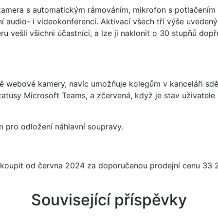
 kamera s automatickým rámováním, mikrofon s potlačením š
 audio- i videokonferencí. Aktivací všech tří výše uveden
vešli všichni účastníci, a lze ji naklonit o 30 stupňů dopř
raně webové kamery, navíc umožňuje kolegům v kanceláři sd
tatusy Microsoft Teams, a zčervená, když je stav uživatel
 pro odložení náhlavní soupravy.
oupit od června 2024 za doporučenou prodejní cenu 33 23
Související příspěvky