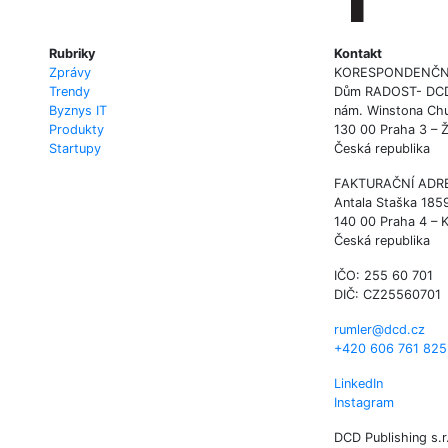
Rubriky
Kontakt
Zprávy
KORESPONDENČN
Trendy
Dům RADOST- DCD P
Byznys IT
nám. Winstona Chu
Produkty
130 00 Praha 3 – 
Startupy
Česká republika
FAKTURAČNÍ ADR
Antala Staška 185
140 00 Praha 4 – 
Česká republika
IČO: 255 60 701
DIČ: CZ25560701
rumler@dcd.cz
+420 606 761 825
LinkedIn
Instagram
DCD Publishing s.r