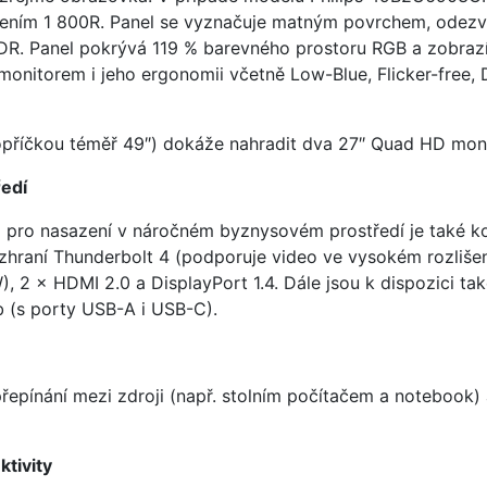
ivením 1 800R. Panel se vyznačuje matným povrchem, odezv
HDR. Panel pokrývá 119 % barevného prostoru RGB a zobrazí 
s monitorem i jeho ergonomii včetně Low-Blue, Flicker-free
opříčkou téměř 49″) dokáže nahradit dva 27″ Quad HD moni
ředí
o pro nasazení v náročném byznysovém prostředí je také kon
aní Thunderbolt 4 (podporuje video ve vysokém rozlišení,
, 2 × HDMI 2.0 a DisplayPort 1.4. Dále jsou k dispozici ta
 (s porty USB-A i USB-C).
epínání mezi zdroji (např. stolním počítačem a notebook) 
ktivity