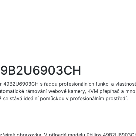
r 49B2U6903CH
or 49B2U6903CH s řadou profesionálních funkcí a vlastností
, automatické rámování webové kamery, KVM přepínač a mnoh
mž se stává ideální pomůckou v profesionálním prostředí.
zřejmě obrazovka. V případě modelu Philips 49B2U6903CH