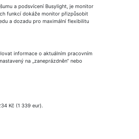
umu a podsvícení Busylight, je monitor
ých funkcí dokáže monitor přizpůsobit
edu a dozadu pro maximální flexibilitu
ělovat informace o aktuálním pracovním
e nastavený na „zaneprázdněn“ nebo
4 Kč (1 339 eur).