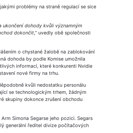
ějakými problémy na straně regulací se sice
na ukončení dohody kvůli významným
obchod dokončit
,“ uvedly obě společnosti
hlášením o chystané žalobě na zablokování
vaná dohoda by podle Komise umožnila
ivých informací, které konkurenti Nvidie
tavení nové firmy na trhu.
vděpodobně kvůli nedostatku personálu
ající se technologickým trhem, žádným
teré skupiny dokonce zrušení obchodu
i Arm Simona Segarse jeho pozici. Segars
ý generální ředitel divize počítačových