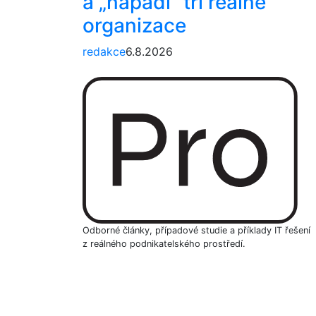
a „napadl“ tři reálné
organizace
redakce
6.8.2026
Odborné články, případové studie a příklady IT řešení
z reálného podnikatelského prostředí.