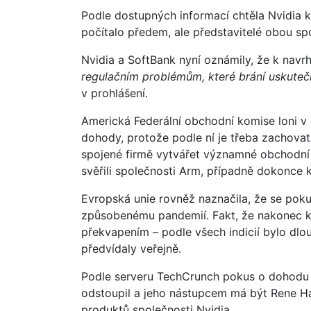
Podle dostupných informací chtěla Nvidia ko
počítalo předem, ale představitelé obou sp
Nvidia a SoftBank nyní oznámily, že k na
regulačním problémům, které brání uskutečn
v prohlášení.
Americká Federální obchodní komise loni v
dohody, protože podle ní je třeba zachova
spojené firmě vytvářet významné obchodní v
svěřili společnosti Arm, případně dokonce
Evropská unie rovněž naznačila, že se poku
způsobenému pandemií. Fakt, že nakonec k 
překvapením – podle všech indicií bylo dl
předvídaly veřejně.
Podle serveru TechCrunch pokus o dohodu a
odstoupil a jeho nástupcem má být Rene Haa
produktů společnosti Nvidia.