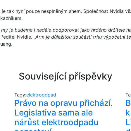
rii je tak nyní pouze nesplněným snem. Společnost Nvidia v
ákazníkem.
y je budeme i nadále podporovat jako hrdého držitele naší 
editel Nvidie. „
Arm je důležitou součástí trhu výpočetní t
uang.
Související příspěvky
Tagy:
elektroodpad
Ta
Právo na opravu přichází.
B
Legislativa sama ale
k
nárůst elektroodpadu
L