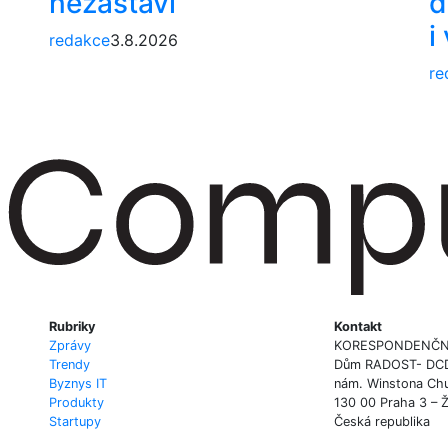
nezastaví
d
i
redakce
3.8.2026
re
Rubriky
Kontakt
Zprávy
KORESPONDENČN
Trendy
Dům RADOST- DCD P
Byznys IT
nám. Winstona Chu
Produkty
130 00 Praha 3 – 
Startupy
Česká republika