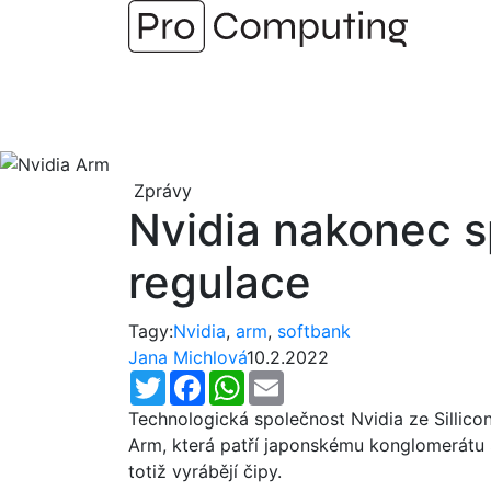
Přejít
na
obsah
Zprávy
Nvidia nakonec s
regulace
Tagy:
Nvidia
,
arm
,
softbank
Jana Michlová
10.2.2022
Twitter
Facebook
WhatsApp
Email
Technologická společnost Nvidia ze Sillico
Arm, která patří japonskému konglomerátu
totiž vyrábějí čipy.