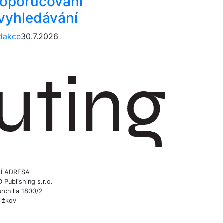
oporučování
 vyhledávání
dakce
30.7.2026
Í ADRESA
ublishing s.r.o.
rchilla 1800/2
Žižkov