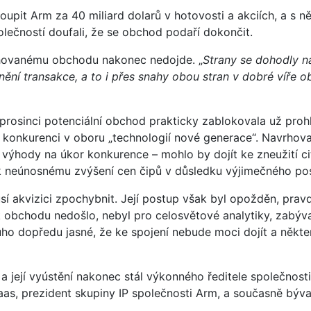
upit Arm za 40 miliard dolarů v hotovosti a akciích, a s n
olečností doufali, že se obchod podaří dokončit.
vrhovanému obchodu nakonec nedojde. „
Strany se dohodly 
ění transakce, a to i přes snahy obou stran v dobré víře 
 prosinci potenciální obchod prakticky zablokovala už pro
t konkurenci v oboru „technologií nové generace“. Navrho
ýhody na úkor konkurence – mohlo by dojít ke zneužití citl
 k neúnosnému zvýšení cen čipů v důsledku výjimečného pos
sí akvizici zpochybnit. Její postup však byl opožděn, pra
obchodu nedošlo, nebyl pro celosvětové analytiky, zabýv
ouho dopředu jasné, že ke spojení nebude moci dojít a něk
 její vyústění nakonec stál výkonného ředitele společnost
s, prezident skupiny IP společnosti Arm, a současně býval