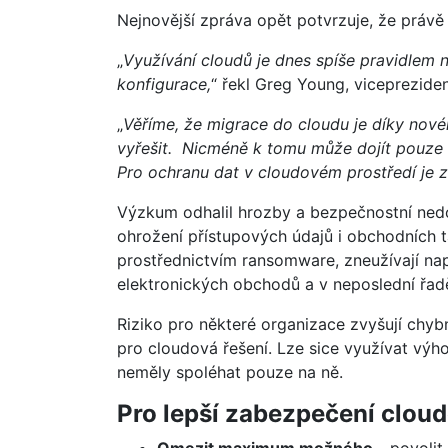
Nejnovější zpráva opět potvrzuje, že právě
„
Využívání cloudů je dnes spíše pravidlem n
konfigurace,
“ řekl Greg Young, viceprezide
„
Věříme, že migrace do cloudu je díky no
vyřešit. Nicméně k tomu může dojít pouze 
Pro ochranu dat v cloudovém prostředí je zá
Výzkum odhalil hrozby a bezpečnostní ned
ohrožení přístupových údajů i obchodních ta
prostřednictvím ransomware, zneužívají na
elektronických obchodů a v neposlední řad
Riziko pro některé organizace zvyšují chybn
pro cloudová řešení. Lze sice využívat výho
neměly spoléhat pouze na ně.
Pro lepší zabezpečení cloud