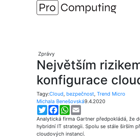
Přejít
na
obsah
Zprávy
Největším rizike
konfigurace clou
Tagy:
Cloud
,
bezpečnost
,
Trend Micro
Michala Benešovská
9.4.2020
Twitter
Facebook
WhatsApp
Email
Analytická firma Gartner předpokládá, že d
hybridní IT strategii. Spolu se stále širš
cloudových instancí.