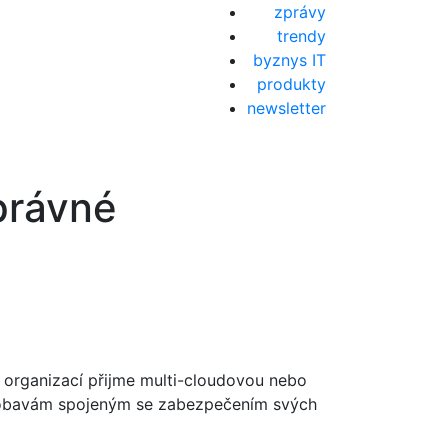
zprávy
trendy
byznys IT
produkty
newsletter
právné
h organizací přijme multi-cloudovou nebo
ším obavám spojeným se zabezpečením svých