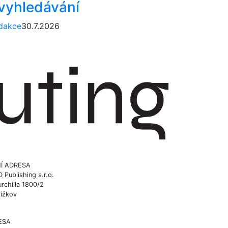
 vyhledávání
dakce
30.7.2026
Í ADRESA
ublishing s.r.o.
rchilla 1800/2
Žižkov
ESA