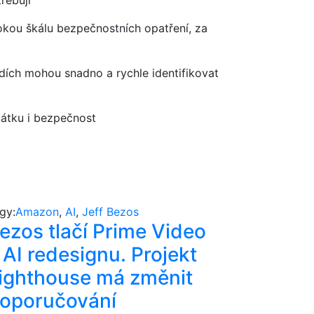
řebují
okou škálu bezpečnostních opatření, za
ích mohou snadno a rychle identifikovat
átku i bezpečnost
gy:
Amazon
,
AI
,
Jeff Bezos
ezos tlačí Prime Video
 AI redesignu. Projekt
ighthouse má změnit
oporučování