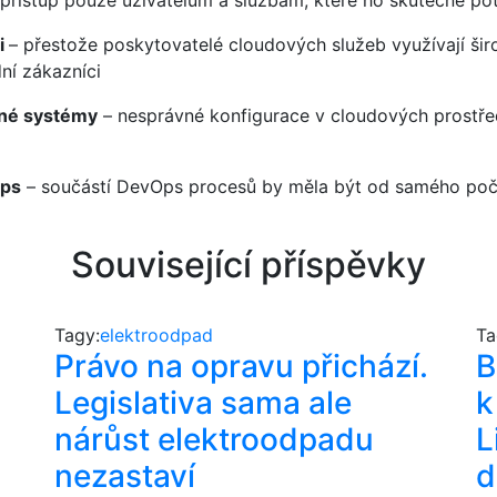
 přístup pouze uživatelům a službám, které ho skutečně pot
i
– přestože poskytovatelé cloudových služeb využívají šir
ní zákazníci
ané systémy
– nesprávné konfigurace v cloudových prostřed
Ops
– součástí DevOps procesů by měla být od samého poč
Související příspěvky
Tagy:
elektroodpad
Ta
Právo na opravu přichází.
B
Legislativa sama ale
k
nárůst elektroodpadu
L
nezastaví
d