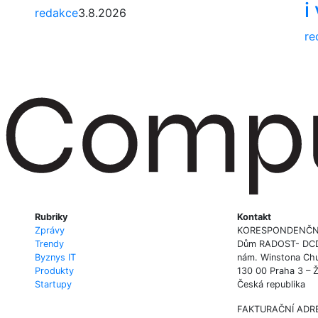
i
redakce
3.8.2026
re
Rubriky
Kontakt
Zprávy
KORESPONDENČN
Trendy
Dům RADOST- DCD P
Byznys IT
nám. Winstona Chu
Produkty
130 00 Praha 3 – 
Startupy
Česká republika
FAKTURAČNÍ ADR