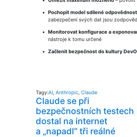
Omezit maximum možného
– povolit
Pochopit model sdílené odpovědnost
zabezpečení svých dat jsou zodpověd
Monitorovat konfigurace a exponov
nástroje k tomu určené
Začlenit bezpečnost do kultury Dev
Tagy:
AI
,
Anthropic
,
Claude
Claude se při
bezpečnostních testech
dostal na internet
a „napadl“ tři reálné