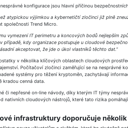
 nesprávné konfigurace jsou hlavní příčinou bezpečnostních
ež atypickou výjimkou a kybernetičtí zločinci již plně zne
nt společnosti Trend Micro.
vému vymezení IT perimetru a koncových bodů nejlepším zp
v případě, kdy organizace postupuje u cloudové bezpečno
sadní akceptovat, že jde o úkol vlastníků těchto dat.
“
ostatky v několika klíčových oblastech cloudových prostř
jemství. Počítačoví zločinci zaměřující se na nesprávné ko
padené systémy pro těžení kryptoměn, zachytávají informa
ě kradou cenná data.
é či nepřesné on-line návody, díky kterým IT týmy nesprávně
d nativních cloudových nástrojů, které tato rizika pomáhají
ové infrastruktury doporučuje několik 