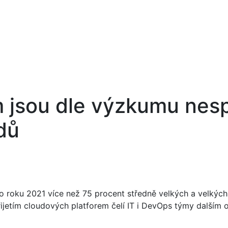
m jsou dle výzkumu nes
dů
o roku 2021 více než 75 procent středně velkých a velkýc
ím přijetím cloudových platforem čelí IT i DevOps týmy dal