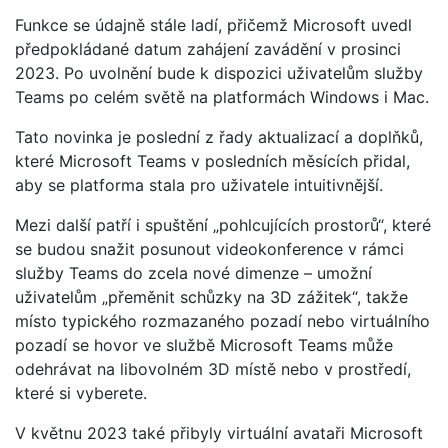
Funkce se údajně stále ladí, přičemž Microsoft uvedl
předpokládané datum zahájení zavádění v prosinci
2023. Po uvolnění bude k dispozici uživatelům služby
Teams po celém světě na platformách Windows i Mac.
Tato novinka je poslední z řady aktualizací a doplňků,
které Microsoft Teams v posledních měsících přidal,
aby se platforma stala pro uživatele intuitivnější.
Mezi další patří i spuštění „pohlcujících prostorů“, které
se budou snažit posunout videokonference v rámci
služby Teams do zcela nové dimenze – umožní
uživatelům „přeměnit schůzky na 3D zážitek“, takže
místo typického rozmazaného pozadí nebo virtuálního
pozadí se hovor ve službě Microsoft Teams může
odehrávat na libovolném 3D místě nebo v prostředí,
které si vyberete.
V květnu 2023 také přibyly virtuální avataři Microsoft