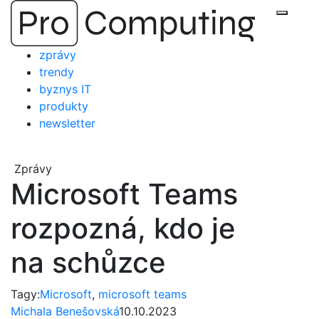
Přejít
Zobraz
na
obsah
zprávy
trendy
byznys IT
produkty
newsletter
Zprávy
Microsoft Teams
rozpozná, kdo je
na schůzce
Tagy:
Microsoft
,
microsoft teams
Michala Benešovská
10.10.2023