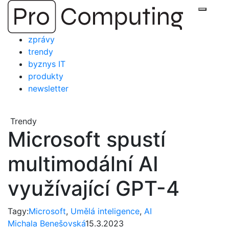
Přejít
Zobraz
na
obsah
zprávy
trendy
byznys IT
produkty
newsletter
Trendy
Microsoft spustí
multimodální AI
využívající GPT-4
Tagy:
Microsoft
,
Umělá inteligence
,
AI
Michala Benešovská
15.3.2023