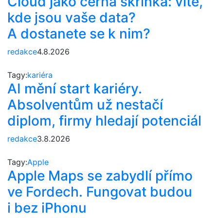
Cloud jako černá skříňka: víte,
kde jsou vaše data?
A dostanete se k nim?
redakce
4.8.2026
Tagy:
kariéra
AI mění start kariéry.
Absolventům už nestačí
diplom, firmy hledají potenciál
redakce
3.8.2026
Tagy:
Apple
Apple Maps se zabydlí přímo
ve Fordech. Fungovat budou
i bez iPhonu