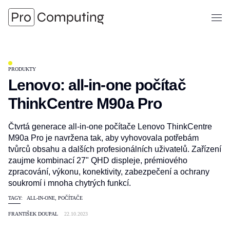
Zobra
Přejít
na
obsah
PRODUKTY
Lenovo: all-in-one počítač
ThinkCentre M90a Pro
Čtvrtá generace all-in-one počítače Lenovo ThinkCentre
M90a Pro je navržena tak, aby vyhovovala potřebám
tvůrců obsahu a dalších profesionálních uživatelů. Zařízení
zaujme kombinací 27" QHD displeje, prémiového
zpracování, výkonu, konektivity, zabezpečení a ochrany
soukromí i mnoha chytrých funkcí.
TAGY:
ALL-IN-ONE
,
POČÍTAČE
FRANTIŠEK DOUPAL
22.10.2023