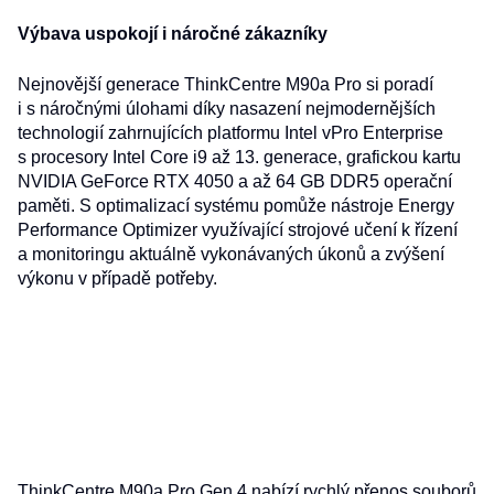
Výbava uspokojí i náročné zákazníky
Nejnovější generace ThinkCentre M90a Pro si poradí
i s náročnými úlohami díky nasazení nejmodernějších
technologií zahrnujících platformu Intel vPro Enterprise
s procesory Intel Core i9 až 13. generace, grafickou kartu
NVIDIA GeForce RTX 4050 a až 64 GB DDR5 operační
paměti. S optimalizací systému pomůže nástroje Energy
Performance Optimizer využívající strojové učení k řízení
a monitoringu aktuálně vykonávaných úkonů a zvýšení
výkonu v případě potřeby.
ThinkCentre M90a Pro Gen 4 nabízí rychlý přenos souborů