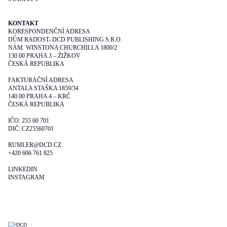
KONTAKT
KORESPONDENČNÍ ADRESA
DŮM RADOST- DCD PUBLISHING S.R.O.
NÁM. WINSTONA CHURCHILLA 1800/2
130 00 PRAHA 3 – ŽIŽKOV
ČESKÁ REPUBLIKA
FAKTURAČNÍ ADRESA
ANTALA STAŠKA 1859/34
140 00 PRAHA 4 – KRČ
ČESKÁ REPUBLIKA
IČO: 255 60 701
DIČ: CZ25560701
RUMLER@DCD.CZ
+420 606 761 825
LINKEDIN
INSTAGRAM