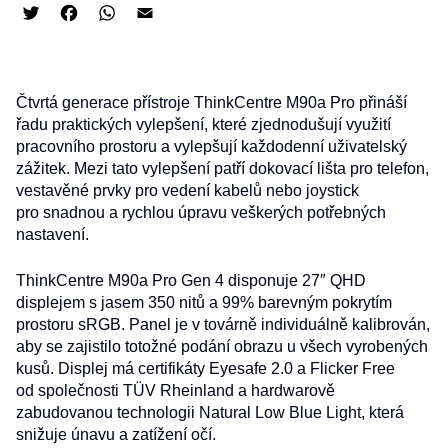
Twitter
Facebook
WhatsApp
Email
Čtvrtá generace přístroje ThinkCentre M90a Pro přináší
řadu praktických vylepšení, které zjednodušují využití
pracovního prostoru a vylepšují každodenní uživatelský
zážitek. Mezi tato vylepšení patří dokovací lišta pro telefon,
vestavěné prvky pro vedení kabelů nebo joystick
pro snadnou a rychlou úpravu veškerých potřebných
nastavení.
ThinkCentre M90a Pro Gen 4 disponuje 27″ QHD
displejem s jasem 350 nitů a 99% barevným pokrytím
prostoru sRGB. Panel je v továrně individuálně kalibrován,
aby se zajistilo totožné podání obrazu u všech vyrobených
kusů. Displej má certifikáty Eyesafe 2.0 a Flicker Free
od společnosti TÜV Rheinland a hardwarově
zabudovanou technologii Natural Low Blue Light, která
snižuje únavu a zatížení očí.