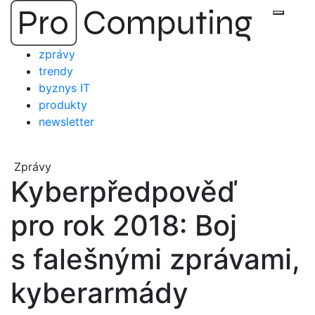
Přejít
Zobraz
na
obsah
zprávy
trendy
byznys IT
produkty
newsletter
Zprávy
Kyberpředpověď
pro rok 2018: Boj
s falešnými zprávami,
kyberarmády