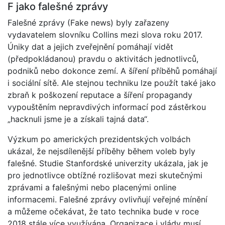
F jako falešné zprávy
Falešné zprávy (Fake news) byly zařazeny
vydavatelem slovníku Collins mezi slova roku 2017.
Úniky dat a jejich zveřejnění pomáhají vidět
(předpokládanou) pravdu o aktivitách jednotlivců,
podniků nebo dokonce zemí. A šíření příběhů pomáhají
i sociální sítě. Ale stejnou techniku lze použít také jako
zbraň k poškození reputace a šíření propagandy
vypouštěním nepravdivých informací pod zástěrkou
„hacknuli jsme je a získali tajná data“.
Výzkum po amerických prezidentských volbách
ukázal, že nejsdílenější příběhy během voleb byly
falešné. Studie Stanfordské univerzity ukázala, jak je
pro jednotlivce obtížné rozlišovat mezi skutečnými
zprávami a falešnými nebo placenými online
informacemi. Falešné zprávy ovlivňují veřejné mínění
a můžeme očekávat, že tato technika bude v roce
2018 stále více využívána. Organizace i vlády musí