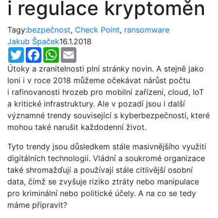
i regulace kryptoměn
Tagy:
bezpečnost
,
Check Point
,
ransomware
Jakub Špaček
16.1.2018
Twitter
Facebook
WhatsApp
Email
Útoky a zranitelnosti plní stránky novin. A stejně jako
loni i v roce 2018 můžeme očekávat nárůst počtu
i rafinovanosti hrozeb pro mobilní zařízení, cloud, IoT
a kritické infrastruktury. Ale v pozadí jsou i další
významné trendy související s kyberbezpečností, které
mohou také narušit každodenní život.
Tyto trendy jsou důsledkem stále masivnějšího využití
digitálních technologii. Vládní a soukromé organizace
také shromažďují a používají stále citlivější osobní
data, čímž se zvyšuje riziko ztráty nebo manipulace
pro kriminální nebo politické účely. A na co se tedy
máme připravit?