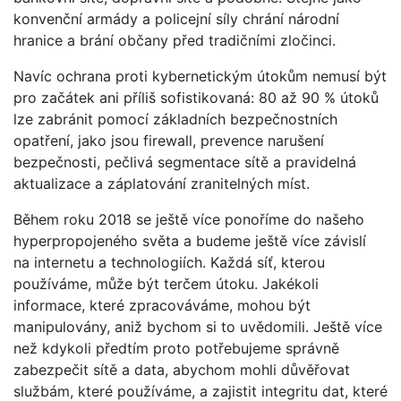
konvenční armády a policejní síly chrání národní
hranice a brání občany před tradičními zločinci.
Navíc ochrana proti kybernetickým útokům nemusí být
pro začátek ani příliš sofistikovaná: 80 až 90 % útoků
lze zabránit pomocí základních bezpečnostních
opatření, jako jsou firewall, prevence narušení
bezpečnosti, pečlivá segmentace sítě a pravidelná
aktualizace a záplatování zranitelných míst.
Během roku 2018 se ještě více ponoříme do našeho
hyperpropojeného světa a budeme ještě více závislí
na internetu a technologiích. Každá síť, kterou
používáme, může být terčem útoku. Jakékoli
informace, které zpracováváme, mohou být
manipulovány, aniž bychom si to uvědomili. Ještě více
než kdykoli předtím proto potřebujeme správně
zabezpečit sítě a data, abychom mohli důvěřovat
službám, které používáme, a zajistit integritu dat, které