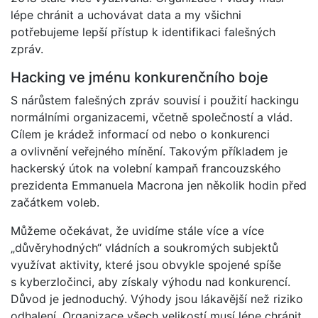
lépe chránit a uchovávat data a my všichni
potřebujeme lepší přístup k identifikaci falešných
zpráv.
Hacking ve jménu konkurenčního boje
S nárůstem falešných zpráv souvisí i použití hackingu
normálními organizacemi, včetně společností a vlád.
Cílem je krádež informací od nebo o konkurenci
a ovlivnění veřejného mínění. Takovým příkladem je
hackerský útok na volební kampaň francouzského
prezidenta Emmanuela Macrona jen několik hodin před
začátkem voleb.
Můžeme očekávat, že uvidíme stále více a více
„důvěryhodných“ vládních a soukromých subjektů
využívat aktivity, které jsou obvykle spojené spíše
s kyberzločinci, aby získaly výhodu nad konkurencí.
Důvod je jednoduchý. Výhody jsou lákavější než riziko
odhalení. Organizace všech velikostí musí lépe chránit