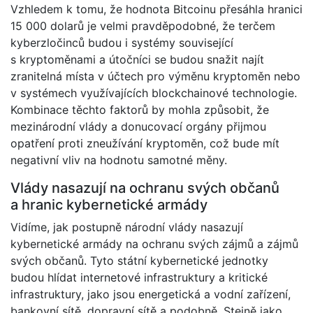
Vzhledem k tomu, že hodnota Bitcoinu přesáhla hranici
15 000 dolarů je velmi pravděpodobné, že terčem
kyberzločinců budou i systémy související
s kryptoměnami a útočníci se budou snažit najít
zranitelná místa v účtech pro výměnu kryptoměn nebo
v systémech využívajících blockchainové technologie.
Kombinace těchto faktorů by mohla způsobit, že
mezinárodní vlády a donucovací orgány přijmou
opatření proti zneužívání kryptoměn, což bude mít
negativní vliv na hodnotu samotné měny.
Vlády nasazují na ochranu svých občanů
a hranic kybernetické armády
Vidíme, jak postupně národní vlády nasazují
kybernetické armády na ochranu svých zájmů a zájmů
svých občanů. Tyto státní kybernetické jednotky
budou hlídat internetové infrastruktury a kritické
infrastruktury, jako jsou energetická a vodní zařízení,
bankovní sítě, dopravní sítě a podobně. Stejně jako