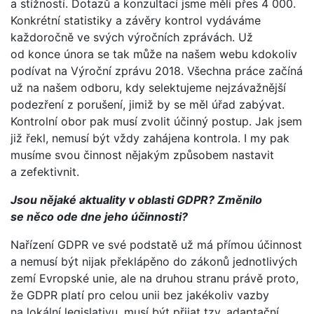
a stížností. Dotazů a konzultací jsme měli přes 4 000.
Konkrétní statistiky a závěry kontrol vydáváme
každoročně ve svých výročních zprávách. Už
od konce února se tak může na našem webu kdokoliv
podívat na Výroční zprávu 2018. Všechna práce začíná
už na našem odboru, kdy selektujeme nejzávažnější
podezření z porušení, jimiž by se měl úřad zabývat.
Kontrolní obor pak musí zvolit účinný postup. Jak jsem
již řekl, nemusí být vždy zahájena kontrola. I my pak
musíme svou činnost nějakým způsobem nastavit
a zefektivnit.
Jsou nějaké aktuality v oblasti GDPR? Změnilo
se něco ode dne jeho účinnosti?
Nařízení GDPR ve své podstatě už má přímou účinnost
a nemusí být nijak překlápěno do zákonů jednotlivých
zemí Evropské unie, ale na druhou stranu právě proto,
že GDPR platí pro celou unii bez jakékoliv vazby
na lokální legislativu, musí být přijat tzv. adaptační