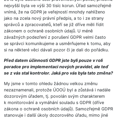
nejvyšší byla ve výši 30 tisíc korun. Úřad samozřejmě
vnímá, že na GDPR je veřejností mnohdy nahlíženo
jako na zcela nový právní předpis, a to i ze strany
správců a zpracovatelů, kteří se již dříve měli řídit
zákonem o ochraně osobních údajů. U méně
závažných podezření z porušení GDPR velmi často
se správci komunikujeme a usměrňujeme k tomu, aby
si na některé věci dávali pozor či je dali do pořádku.
Před datem účinnosti GDPR jste byli pouze v roli
poradce pro implementaci nových pravidel, ale teď
se z vás stal kontrolor. Jaká pro vás byla tato změna?
My jsme v tomto ohledu žádnou velkou změnu
nezaznamenali, protože ÚOOÚ byl a zůstává i nadále
dozorovým úřadem, tj. povolán svým charakterem
k monitorování a vymáhání souladu s GDPR (dříve
zákona o ochraně osobních údajů). Samozřejmě GDPR
stanovuje i další úkoly dozorového úřadu, mimo jiné