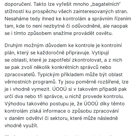
doporučení. Takto lze vyřešit mnoho „bagatelních“
stížností ku prospěchu všech zainteresovaných stran.
Nesaháme tedy ihned ke kontrolám a správním řízením
tam, kde to není nezbytné či odůvodněné, ale naopak
se i tímto způsobem snažíme provádět osvětu.
Druhým možným důvodem ke kontrole je kontrolní
plán, který se každoročně připravuje. Vytipují
se oblasti, které je zapotřebí zkontrolovat, a z nich
se pak zvolí několik konkrétních správců nebo
zpracovatelů. Typickým příkladem může být oblast
věrnostních programů. Ty jsou poměrně rozšířené, lze
je i vhodně vymezit. ÚOOÚ si v takovém případě pak
určí dva nebo tři správce, u nichž provede kontrolu.
Výhodou takového postupu je, že ÚOOÚ díky těmto
kontrolám získá informace o způsobu zpracování
v daném odvětví či sektoru, které může následně
vhodně využít.