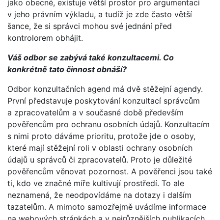
jako obecné, existuje větší prostor pro argumentaci
v jeho právním výkladu, a tudíž je zde často větší
šance, že si správci mohou své jednání před
kontrolorem obhájit.
Váš odbor se zabývá také konzultacemi. Co
konkrétně tato činnost obnáší?
Odbor konzultačních agend má dvě stěžejní agendy.
První představuje poskytování konzultací správcům
a zpracovatelům a v současné době především
pověřencům pro ochranu osobních údajů. Konzultacím
s nimi proto dáváme prioritu, protože jde o osoby,
které mají stěžejní roli v oblasti ochrany osobních
údajů u správců či zpracovatelů. Proto je důležité
pověřencům věnovat pozornost. A pověřenci jsou také
ti, kdo ve značné míře kultivují prostředí. To ale
neznamená, že neodpovídáme na dotazy i dalším
tazatelům. A mimoto samozřejmě uvádíme informace
na webových stránkách a v nejrůznějších publikacích.