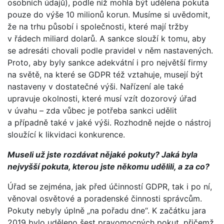
osobních údajů), podle níž mohla být udělena pokuta
pouze do výše 10 milionů korun. Musíme si uvědomit,
že na trhu působí i společnosti, které mají tržby
v řádech miliard dolarů. A sankce slouží k tomu, aby
se adresáti chovali podle pravidel v něm nastavených.
Proto, aby byly sankce adekvátní i pro největší firmy
na světě, na které se GDPR též vztahuje, musejí být
nastaveny v dostatečné výši. Nařízení ale také
upravuje okolnosti, které musí vzít dozorový úřad
v úvahu – zda vůbec je potřeba sankci udělit
a případně také v jaké výši. Rozhodně nejde o nástroj
sloužící k likvidaci konkurence.
Museli už jste rozdávat nějaké pokuty? Jaká byla
nejvyšší pokuta, kterou jste někomu udělili, a za co?
Úřad se zejména, jak před účinností GDPR, tak i po ní,
věnoval osvětové a poradenské činnosti správcům.
Pokuty nebyly úplně „na pořadu dne“. K začátku jara
2019 bylo uděleno šest pravomocných pokut, přičemž