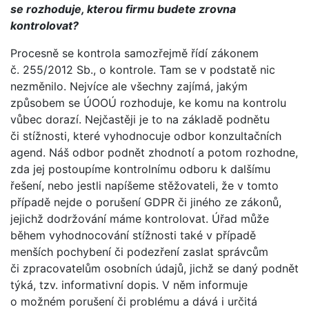
se rozhoduje, kterou firmu budete zrovna
kontrolovat?
Procesně se kontrola samozřejmě řídí zákonem
č. 255/2012 Sb., o kontrole. Tam se v podstatě nic
nezměnilo. Nejvíce ale všechny zajímá, jakým
způsobem se ÚOOÚ rozhoduje, ke komu na kontrolu
vůbec dorazí. Nejčastěji je to na základě podnětu
či stížnosti, které vyhodnocuje odbor konzultačních
agend. Náš odbor podnět zhodnotí a potom rozhodne,
zda jej postoupíme kontrolnímu odboru k dalšímu
řešení, nebo jestli napíšeme stěžovateli, že v tomto
případě nejde o porušení GDPR či jiného ze zákonů,
jejichž dodržování máme kontrolovat. Úřad může
během vyhodnocování stížnosti také v případě
menších pochybení či podezření zaslat správcům
či zpracovatelům osobních údajů, jichž se daný podnět
týká, tzv. informativní dopis. V něm informuje
o možném porušení či problému a dává i určitá