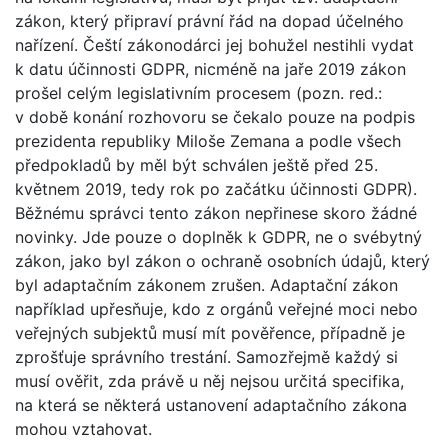
zákon, který připraví právní řád na dopad účelného
nařízení. Čeští zákonodárci jej bohužel nestihli vydat
k datu účinnosti GDPR, nicméně na jaře 2019 zákon
prošel celým legislativním procesem (pozn. red.:
v době konání rozhovoru se čekalo pouze na podpis
prezidenta republiky Miloše Zemana a podle všech
předpokladů by měl být schválen ještě před 25.
květnem 2019, tedy rok po začátku účinnosti GDPR).
Běžnému správci tento zákon nepřinese skoro žádné
novinky. Jde pouze o doplněk k GDPR, ne o svébytný
zákon, jako byl zákon o ochraně osobních údajů, který
byl adaptačním zákonem zrušen. Adaptační zákon
například upřesňuje, kdo z orgánů veřejné moci nebo
veřejných subjektů musí mít pověřence, případně je
zprošťuje správního trestání. Samozřejmě každý si
musí ověřit, zda právě u něj nejsou určitá specifika,
na která se některá ustanovení adaptačního zákona
mohou vztahovat.