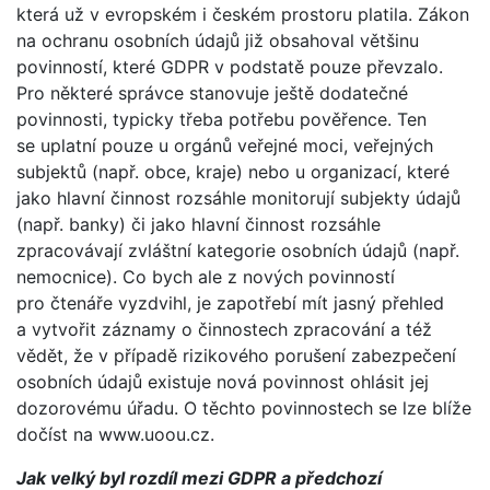
která už v evropském i českém prostoru platila. Zákon
na ochranu osobních údajů již obsahoval většinu
povinností, které GDPR v podstatě pouze převzalo.
Pro některé správce stanovuje ještě dodatečné
povinnosti, typicky třeba potřebu pověřence. Ten
se uplatní pouze u orgánů veřejné moci, veřejných
subjektů (např. obce, kraje) nebo u organizací, které
jako hlavní činnost rozsáhle monitorují subjekty údajů
(např. banky) či jako hlavní činnost rozsáhle
zpracovávají zvláštní kategorie osobních údajů (např.
nemocnice). Co bych ale z nových povinností
pro čtenáře vyzdvihl, je zapotřebí mít jasný přehled
a vytvořit záznamy o činnostech zpracování a též
vědět, že v případě rizikového porušení zabezpečení
osobních údajů existuje nová povinnost ohlásit jej
dozorovému úřadu. O těchto povinnostech se lze blíže
dočíst na www.uoou.cz.
Jak velký byl rozdíl mezi GDPR a předchozí