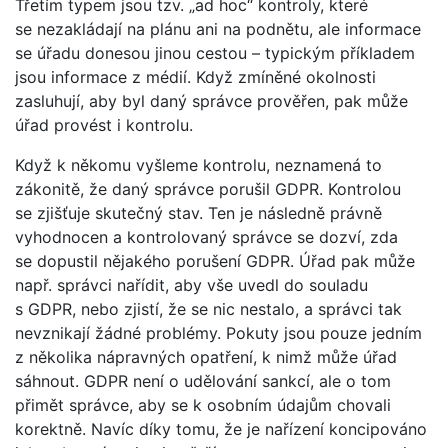
Třetím typem jsou tzv. „ad hoc“ kontroly, které
se nezakládají na plánu ani na podnětu, ale informace
se úřadu donesou jinou cestou – typickým příkladem
jsou informace z médií. Když zmíněné okolnosti
zasluhují, aby byl daný správce prověřen, pak může
úřad provést i kontrolu.
Když k někomu vyšleme kontrolu, neznamená to
zákonitě, že daný správce porušil GDPR. Kontrolou
se zjišťuje skutečný stav. Ten je následně právně
vyhodnocen a kontrolovaný správce se dozví, zda
se dopustil nějakého porušení GDPR. Úřad pak může
např. správci nařídit, aby vše uvedl do souladu
s GDPR, nebo zjistí, že se nic nestalo, a správci tak
nevznikají žádné problémy. Pokuty jsou pouze jedním
z několika nápravných opatření, k nimž může úřad
sáhnout. GDPR není o udělování sankcí, ale o tom
přimět správce, aby se k osobním údajům chovali
korektně. Navíc díky tomu, že je nařízení koncipováno