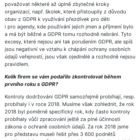
považovat některé až úplně zbytečné kroky
organizací, např. školek, které přistoupily z důvodu
obav z GDPR k využívání přezdívek pro děti
i pro agendy, kde používání jejich jmen a příjmení bylo
a má být běžné a GDPR tomu rozhodně nebrání. Tyto
excesy, které nejsou ani tak porušením GDPR, ale spíš
jsou negativní ve vztahu k chápání ochrany osobních
údajů veřejností, jsou však ojedinělé a rozhodně nejsou
pravidlem.
Kolik firem se vám podařilo zkontrolovat během
prvního roku s GDPR?
Kontroly dodržování GDPR samozřejmě probíhají, resp.
probíhaly i v roce 2018. Musíme však zohlednit, že rok
2018 byl poměrně specifický rok, kdy často kontroly
probíhaly vůči zpracování ještě za plné účinnosti
zákona o ochraně osobních údajů. Za rok 2018 jsme
pro představu museli řešit přes 3 600 podnětů