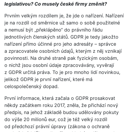
legislativou? Co musely české firmy změnit?
Prvním velkým rozdílem je, že jde o nařízení. Nařízení
je na rozdíl od směrnice už samo o sobě použitelné
a nemusí být „překlápěno“ do právního řádu
jednotlivých členských států. GDPR je tedy jakožto
nařízení přímo účinné pro jeho adresáty – správce
a zpracovatele osobních údajů, kterým z něj vznikají
povinnosti. Na druhé straně pak fyzickým osobám,
o nichž jsou osobní údaje zpracovávány, vyvěrají
z GDPR určitá práva. To je pro mnoho lidí novinkou,
jelikož GDPR je první nařízení, které má
celospolečenský dopad.
První informace, která začala o GDPR prosakovat
někdy začátkem roku 2017, zněla, že přichází nový
předpis, na jehož základě budou udělovány pokuty
do výše 20 milionů eur, což je též velký rozdíl
od předchozí právní úpravy (zákona o ochraně