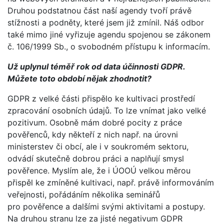
Druhou podstatnou část naší agendy tvoří právě
stížnosti a podněty, které jsem již zmínil. Náš odbor
také mimo jiné vyřizuje agendu spojenou se zákonem
č. 106/1999 Sb., o svobodném přístupu k informacím.
Už uplynul téměř rok od data účinnosti GDPR.
Můžete toto období nějak zhodnotit?
GDPR z velké části přispělo ke kultivaci prostředí
zpracování osobních údajů. To lze vnímat jako velké
pozitivum. Osobně mám dobré pocity z práce
pověřenců, kdy někteří z nich např. na úrovni
ministerstev či obcí, ale i v soukromém sektoru,
odvádí skutečně dobrou práci a naplňují smysl
pověřence. Myslím ale, že i ÚOOÚ velkou měrou
přispěl ke zmíněné kultivaci, např. právě informováním
veřejnosti, pořádáním několika seminářů
pro pověřence a dalšími svými aktivitami a postupy.
Na druhou stranu lze za jisté negativum GDPR