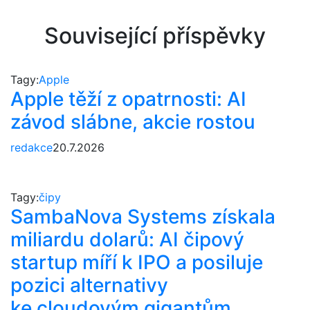
Související příspěvky
Tagy:
Apple
Apple těží z opatrnosti: AI
závod slábne, akcie rostou
redakce
20.7.2026
Tagy:
čipy
SambaNova Systems získala
miliardu dolarů: AI čipový
startup míří k IPO a posiluje
pozici alternativy
ke cloudovým gigantům