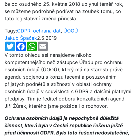
že od osudného 25. května 2018 uplynul téměř rok,
se můžeme podrobně podívat na zoubek tomu, co
tato legislativní změna přinesla.
Tagy:
GDPR
,
ochrana dat
,
ÚOOÚ
Jakub Špaček
2.5.2019
Twitter
Facebook
WhatsApp
Email
V tomto ohledu asi nenajdeme nikoho
kompetentnějšího než zástupce Úřadu pro ochranu
osobních údajů (ÚOOÚ), který má na starosti právě
agendu spojenou s konzultacemi a posuzováním
přijatých podnětů a stížností v oblasti ochrany
osobních údajů v souvislosti s GDPR a dalšími platnými
předpisy. Tím je ředitel odboru konzultačních agend
Jiří Žůrek, kterého jsme požádali o rozhovor.
Ochrana osobních údajů je nepochybně důležitá
činnost, která byla v České republice řešena ještě
před účinností GDPR. Bylo toto řešení nedostatečné,