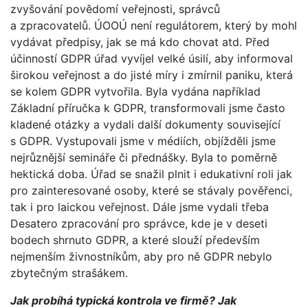
zvyšování povědomí veřejnosti, správců
a zpracovatelů. ÚOOÚ není regulátorem, který by mohl
vydávat předpisy, jak se má kdo chovat atd. Před
účinností GDPR úřad vyvíjel velké úsilí, aby informoval
širokou veřejnost a do jisté míry i zmírnil paniku, která
se kolem GDPR vytvořila. Byla vydána například
Základní příručka k GDPR, transformovali jsme často
kladené otázky a vydali další dokumenty související
s GDPR. Vystupovali jsme v médiích, objížděli jsme
nejrůznější semináře či přednášky. Byla to poměrně
hektická doba. Úřad se snažil plnit i edukativní roli jak
pro zainteresované osoby, které se stávaly pověřenci,
tak i pro laickou veřejnost. Dále jsme vydali třeba
Desatero zpracování pro správce, kde je v deseti
bodech shrnuto GDPR, a které slouží především
nejmenším živnostníkům, aby pro ně GDPR nebylo
zbytečným strašákem.
Jak probíhá typická kontrola ve firmě? Jak