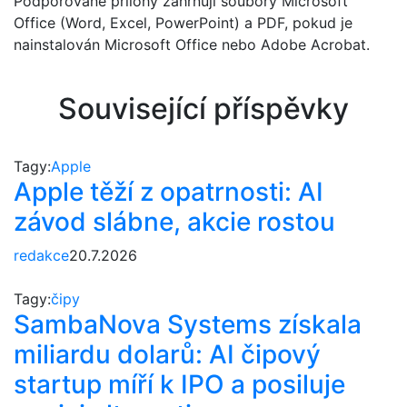
Podporované přílohy zahrnují soubory Microsoft
Office (Word, Excel, PowerPoint) a PDF, pokud je
nainstalován Microsoft Office nebo Adobe Acrobat.
Související příspěvky
Tagy:
Apple
Apple těží z opatrnosti: AI
závod slábne, akcie rostou
redakce
20.7.2026
Tagy:
čipy
SambaNova Systems získala
miliardu dolarů: AI čipový
startup míří k IPO a posiluje