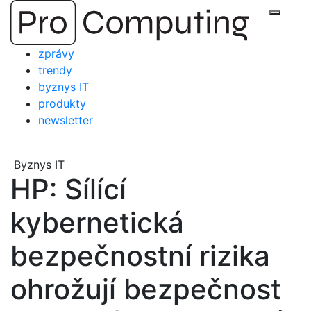
Přejít
Zobraz
na
obsah
zprávy
trendy
byznys IT
produkty
newsletter
Byznys IT
HP: Sílící
kybernetická
bezpečnostní rizika
ohrožují bezpečnost