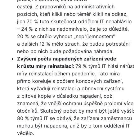
častěji. Z pracovníků na administrativních
pozicích, kteří klikli nebo téměř klikli na odkaz,
jich 70 % tuto skutečnost oddělení IT nenahlásilo
– 24 % z nich se nedomnívalo, že je to důležité,
20 % se chtělo vyhnout „nepříjemnostem“
a dalších 12 % mělo strach, že budou potrestáni
nebo po nich bude požadována náhrada.
Zvýšení počtu napadených zařízení vede
k růstu míry reinstalací:
79 % týmů IT hlásí nárůst
míry reinstalací během pandemie. Tato míra
přímo koreluje s počtem koncových zařízení,
která vyžadují reinstalaci a obnovení systému
z bitové kopie v důsledku napadení, což
znamená, že vnější ochranu úspěšně prolomí více
útočníků. Skutečný počet by mohl být ještě vyšší:
80 % týmů IT se obává, že zařízení zaměstnanců
mohou být napadena, aniž by o tom oddělení IT
vědělo.