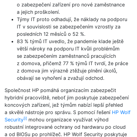
o zabezpečení zařízení pro nové zaměstnance
a jejich proškolení.
Týmy IT proto odhadují, že náklady na podporu
IT v souvislosti se zabezpečením vzrostly za
posledních 12 měsíců o 52 %.
83 % týmů IT uvedlo, že pandemie klade ještě
větší nároky na podporu IT kvůli problémům
se zabezpečením zaměstnanců pracujících
z domova, přičemž 77 % týmů IT tvrdí, že práce
z domova jim výrazně ztěžuje plnění úkolů,
obávají se vyhoření a zvažují odchod.
Společnost HP pomáhá organizacím zabezpečit
hybridní pracoviště, neboť jim poskytuje zabezpečení
koncových zařízení, jež týmům nabízí lepší přehled
a skvělé nástroje pro správu. S pomocí řešení
HP Wolf
[i]
Security
mohou organizace využívat výhod
robustní integrované ochrany od hardwaru po cloud
a od BIOSu po prohlížeč. HP Wolf Security poskytuje