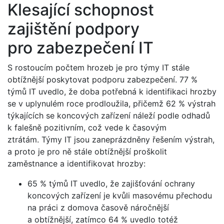
Klesající schopnost
zajištění podpory
pro zabezpečení IT
S rostoucím počtem hrozeb je pro týmy IT stále
obtížnější poskytovat podporu zabezpečení. 77 %
týmů IT uvedlo, že doba potřebná k identifikaci hrozby
se v uplynulém roce prodloužila, přičemž 62 % výstrah
týkajících se koncových zařízení náleží podle odhadů
k falešně pozitivním, což vede k časovým
ztrátám. Týmy IT jsou zaneprázdněny řešením výstrah,
a proto je pro ně stále obtížnější proškolit
zaměstnance a identifikovat hrozby:
65 % týmů IT uvedlo, že zajišťování ochrany
koncových zařízení je kvůli masovému přechodu
na práci z domova časově náročnější
a obtížnější, zatímco 64 % uvedlo totéž