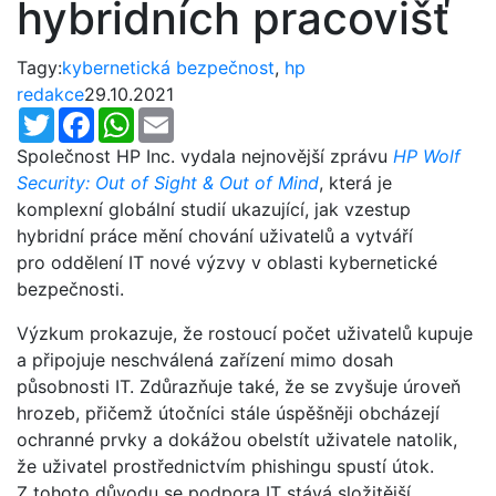
hybridních pracovišť
Tagy:
kybernetická bezpečnost
,
hp
redakce
29.10.2021
Twitter
Facebook
WhatsApp
Email
Společnost HP Inc. vydala nejnovější zprávu
HP Wolf
Security:
Out of Sight & Out of Mind
, která je
komplexní globální studií ukazující, jak vzestup
hybridní práce mění chování uživatelů a vytváří
pro oddělení IT nové výzvy v oblasti kybernetické
bezpečnosti.
Výzkum prokazuje, že rostoucí počet uživatelů kupuje
a připojuje neschválená zařízení mimo dosah
působnosti IT. Zdůrazňuje také, že se zvyšuje úroveň
hrozeb, přičemž útočníci stále úspěšněji obcházejí
ochranné prvky a dokážou obelstít uživatele natolik,
že uživatel prostřednictvím phishingu spustí útok.
Z tohoto důvodu se podpora IT stává složitější,