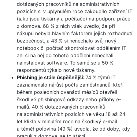
dotázaných pracovníků na administrativních
pozicích si v uplynulém roce zakoupilo zařízení IT
(jako jsou tiskárny a počítače) na podporu práce
z domova. 68 % z nich však uvedlo, že při
nákupu nebyla hlavním faktorem jejich rozhodnutí
bezpečnost, a 43 % si nenechalo svůj nový
notebook či počítač zkontrolovat oddělením IT
ani si na něj od tohoto oddělení nenechali
nainstalovat software. To samé se u 50 %
respondentů týkalo nové tiskárny.
Phishing je stále úspěšnější:
74 % týmů IT
zaznamenalo nárůst počtu zaměstnanců, kteří
během posledních dvanácti měsíců otevřeli
škodlivé phishingové odkazy nebo přílohy e-
mailů. 40 % dotazovaných pracovníků
na administrativních pozicích ve věku 18 až 24
let kliklo v minulém roce na škodlivý e-mail
a téměř polovina (49 %) uvedla, že od doby, kdy
pracují z domova, se to stává