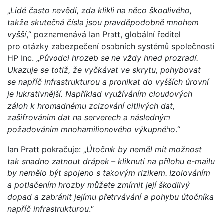
„
Lidé často nevědí, zda klikli na něco škodlivého,
takže skutečná čísla jsou pravděpodobně mnohem
vyšší
,“ poznamenává Ian Pratt, globální ředitel
pro otázky zabezpečení osobních systémů společnosti
HP Inc. „
Původci hrozeb se ne vždy hned prozradí.
Ukazuje se totiž, že vyčkávat ve skrytu, pohybovat
se napříč infrastrukturou a pronikat do vyšších úrovní
je lukrativnější. Například využíváním cloudových
záloh k hromadnému zcizování citlivých dat,
zašifrováním dat na serverech a následným
požadováním mnohamilionového výkupného
.“
Ian Pratt pokračuje: „
Útočník by neměl mít možnost
tak snadno zatnout drápek – kliknutí na přílohu e-mailu
by nemělo být spojeno s takovým rizikem. Izolováním
a potlačením hrozby můžete zmírnit její škodlivý
dopad a zabránit jejímu přetrvávání a pohybu útočníka
napříč infrastrukturou
.“