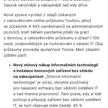
časově náročnější a nákladnější než kdy dříve.
Nová zpráva vychází z údajů získaných
v celosvětovém online průzkumu YouGov, jehož
se zúčastnilo 8 443 zaměstnanců na administrativních
pozicích, kteří během pandemie přešli na práci
z domova, a celosvětového průzkumu s účastí 1 100
osob, zodpovědných za rozhodování v oblasti IT. Oba
průzkumy provedla společnost Toluna. Mezi zásadní
zjištění patří:
Nový stínový nákup informačních technologií
a instalace koncových zařízení bez ohledu
na zabezpečení:
„Stínové informační
technologie“ je výraz, obvykle používaný
pro nasazení softwaru bez vědomí oddělení IT
a nad hranice pravomocí. Tato praxe, kdy si lidé
pořizují a připojují zařízení bez vědomí oddělení
IT, se nyní objevuje stále častěji. 45 %