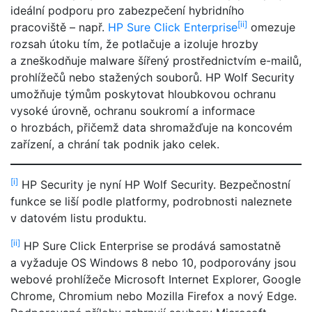
ideální podporu pro zabezpečení hybridního
[ii]
pracoviště – např.
HP Sure Click Enterprise
omezuje
rozsah útoku tím, že potlačuje a izoluje hrozby
a zneškodňuje malware šířený prostřednictvím e-mailů,
prohlížečů nebo stažených souborů. HP Wolf Security
umožňuje týmům poskytovat hloubkovou ochranu
vysoké úrovně, ochranu soukromí a informace
o hrozbách, přičemž data shromažďuje na koncovém
zařízení, a chrání tak podnik jako celek.
[i]
HP Security je nyní HP Wolf Security. Bezpečnostní
funkce se liší podle platformy, podrobnosti naleznete
v datovém listu produktu.
[ii]
HP Sure Click Enterprise se prodává samostatně
a vyžaduje OS Windows 8 nebo 10, podporovány jsou
webové prohlížeče Microsoft Internet Explorer, Google
Chrome, Chromium nebo Mozilla Firefox a nový Edge.