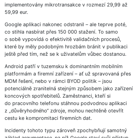
implementovány mikrotransakce v rozmezí 29,99 až
59,99 eur.
Google aplikaci nakonec odstranil – ale teprve poté,
co stihla nasbírat přes 150 000 stažení. To samo
o sobě vypovídá o efektivitě validačních procesů,
které by měly podobným hrozbám bránit v publikaci
ještě před tím, než se k uživatelům vůbec dostanou.
Android patří v tuzemsku k dominantním mobilním
platformám a firemní zařízení – ať už spravovaná přes
MDM řešení, nebo v rámci BYOD politik – jsou
potenciálně zranitelná stejným způsobem jako zařízení
koncových spotřebitelů. Zaměstnanci, kteří si
do pracovního telefonu stáhnou podvodnou aplikaci
z „důvěryhodného“ zdroje, mohou nechtěně otevřít
cestu ke kompromitaci firemních dat.
Incidenty tohoto typu zároveň zpochybňují samotný
základ argumentace, na níž Google staví svůj přístup