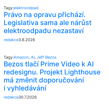
Tagy:
elektroodpad
Právo na opravu přichází.
Legislativa sama ale nárůst
elektroodpadu nezastaví
redakce
3.8.2026
Tagy:
Amazon
,
AI
,
Jeff Bezos
Bezos tlačí Prime Video k AI
redesignu. Projekt Lighthouse
má změnit doporučování
i vyhledávání
redakce
30.7.2026