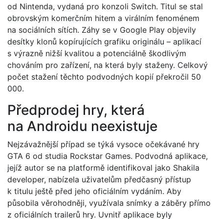
od Nintenda, vydaná pro konzoli Switch. Titul se stal
obrovským komerčním hitem a virálním fenoménem
na sociálních sítích. Záhy se v Google Play objevily
desítky klonů kopírujících grafiku originálu – aplikací
s výrazně nižší kvalitou a potenciálně škodlivým
chováním pro zařízení, na která byly staženy. Celkový
počet stažení těchto podvodných kopií překročil 50
000.
Předprodej hry, která
na Androidu neexistuje
Nejzávažnější případ se týká vysoce očekávané hry
GTA 6 od studia Rockstar Games. Podvodná aplikace,
jejíž autor se na platformě identifikoval jako Shakila
developer, nabízela uživatelům předčasný přístup
k titulu ještě před jeho oficiálním vydáním. Aby
působila věrohodněji, využívala snímky a záběry přímo
z oficiálních trailerů hry. Uvnitř aplikace byly