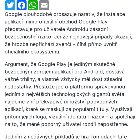
Twitter
Facebook
WhatsApp
Email
Google dlouhodobě prosazuje narativ, že instalace
aplikací mimo oficiální obchod Google Play
představuje pro uživatele Androidu zásadní
bezpečnostní riziko. Jenže nejnovější případy ukazují,
že hrozba nepřichází zvenčí – číhá přímo uvnitř
oficiálního ekosystému.
Argument, že Google Play je jediným skutečně
bezpečným zdrojem aplikací pro Android, dostává
vážné trhliny, a vlastně vždycky měl dost zásadní
nedostatky. Přestože jde o platformu spravovanou
jedním z největších technologických gigantů světa,
najdeme v ní překvapivé množství podvodných
aplikací, které se maskují za populární tituly. Využívají
přitom jejich loga, vizuální identitu i název – a spoléhají
na to, že méně pozorný uživatel rozdíl nepostřehne.
Jedním z nedávných příkladů je hra Tomodachi Life