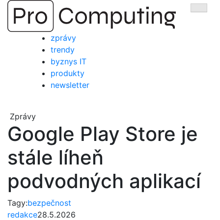
Přejít
Zobra
na
obsah
zprávy
trendy
byznys IT
produkty
newsletter
Zprávy
Google Play Store je
stále líheň
podvodných aplikací
Tagy:
bezpečnost
redakce
28.5.2026