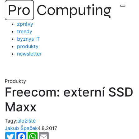
Přejít
Zobraz
na
obsah
zprávy
trendy
byznys IT
produkty
newsletter
Produkty
Freecom: externí SSD
Maxx
Tagy:
úložiště
Jakub Špaček
4.8.2017
Twitter
Facebook
WhatsApp
Email