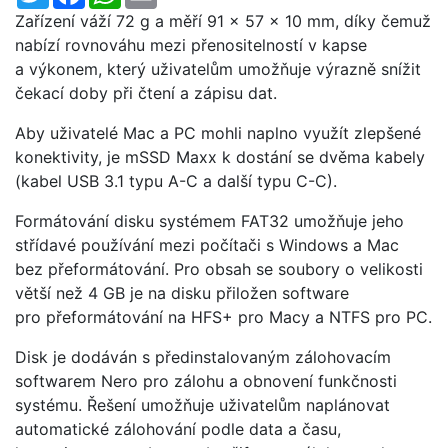
Zařízení váží 72 g a měří 91 x 57 x 10 mm, díky čemuž
nabízí rovnováhu mezi přenositelností v kapse
a výkonem, který uživatelům umožňuje výrazně snížit
čekací doby při čtení a zápisu dat.
Aby uživatelé Mac a PC mohli naplno využít zlepšené
konektivity, je mSSD Maxx k dostání se dvěma kabely
(kabel USB 3.1 typu A-C a další typu C-C).
Formátování disku systémem FAT32 umožňuje jeho
střídavé používání mezi počítači s Windows a Mac
bez přeformátování. Pro obsah se soubory o velikosti
větší než 4 GB je na disku přiložen software
pro přeformátování na HFS+ pro Macy a NTFS pro PC.
Disk je dodáván s předinstalovaným zálohovacím
softwarem Nero pro zálohu a obnovení funkčnosti
systému. Řešení umožňuje uživatelům naplánovat
automatické zálohování podle data a času,