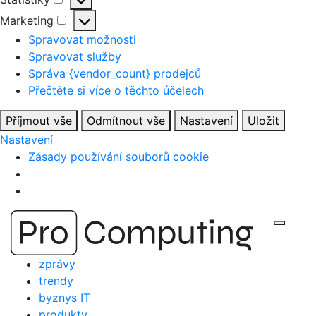
Statistiky
Marketing
Marketing
Spravovat možnosti
Spravovat služby
Správa {vendor_count} prodejců
Přečtěte si více o těchto účelech
Příjmout vše
Odmítnout vše
Nastavení
Uložit
Nastavení
Zásady používání souborů cookie
Přejít
Zobraz
na
obsah
zprávy
trendy
byznys IT
produkty