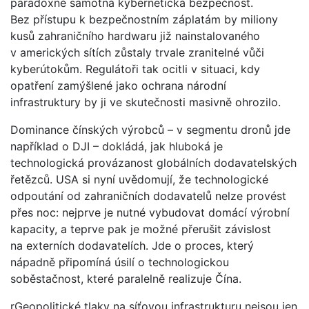
paradoxně samotná kybernetická bezpečnost.
Bez přístupu k bezpečnostním záplatám by miliony
kusů zahraničního hardwaru již nainstalovaného
v amerických sítích zůstaly trvale zranitelné vůči
kyberútokům. Regulátoři tak ocitli v situaci, kdy
opatření zamýšlené jako ochrana národní
infrastruktury by ji ve skutečnosti masivně ohrozilo.
Dominance čínských výrobců – v segmentu dronů jde
například o DJI – dokládá, jak hluboká je
technologická provázanost globálních dodavatelských
řetězců. USA si nyní uvědomují, že technologické
odpoutání od zahraničních dodavatelů nelze provést
přes noc: nejprve je nutné vybudovat domácí výrobní
kapacity, a teprve pak je možné přerušit závislost
na externích dodavatelích. Jde o proces, který
nápadně připomíná úsilí o technologickou
soběstačnost, které paralelně realizuje Čína.
rGeopolitické tlaky na síťovou infrastrukturu nejsou jen