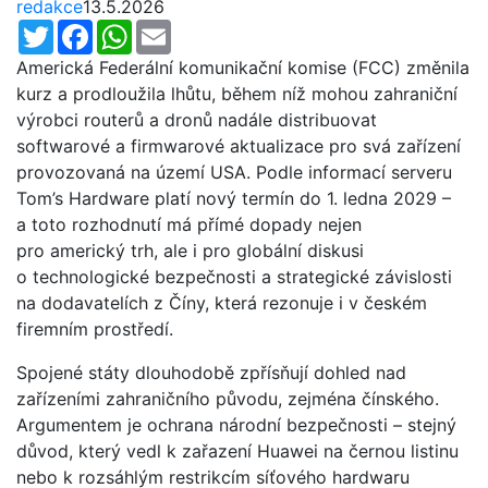
redakce
13.5.2026
Twitter
Facebook
WhatsApp
Email
Americká Federální komunikační komise (FCC) změnila
kurz a prodloužila lhůtu, během níž mohou zahraniční
výrobci routerů a dronů nadále distribuovat
softwarové a firmwarové aktualizace pro svá zařízení
provozovaná na území USA. Podle informací serveru
Tom’s Hardware platí nový termín do 1. ledna 2029 –
a toto rozhodnutí má přímé dopady nejen
pro americký trh, ale i pro globální diskusi
o technologické bezpečnosti a strategické závislosti
na dodavatelích z Číny, která rezonuje i v českém
firemním prostředí.
Spojené státy dlouhodobě zpřísňují dohled nad
zařízeními zahraničního původu, zejména čínského.
Argumentem je ochrana národní bezpečnosti – stejný
důvod, který vedl k zařazení Huawei na černou listinu
nebo k rozsáhlým restrikcím síťového hardwaru