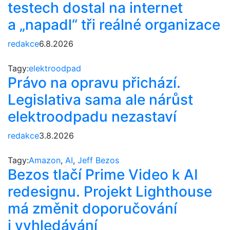
testech dostal na internet
a „napadl“ tři reálné organizace
redakce
6.8.2026
Tagy:
elektroodpad
Právo na opravu přichází.
Legislativa sama ale nárůst
elektroodpadu nezastaví
redakce
3.8.2026
Tagy:
Amazon
,
AI
,
Jeff Bezos
Bezos tlačí Prime Video k AI
redesignu. Projekt Lighthouse
má změnit doporučování
i vyhledávání