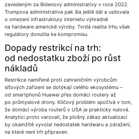
zavedeným za Bidenovy administrativy v roce 2022.
Trumpova administrativa pak šla ještě dál a usilovala
o omezení infrastruktury internetu výhradně
na hardware americké výroby. Tvrdá realita trhu však
regulátory donutila ke kompromisu.
Dopady restrikcí na trh:
od nedostatku zboží po růst
nákladů
Restrikce namířené proti zahraničním výrobcům
síťových zařízení se dotýkají celého ekosystému –
od smartphonů Huawei přes domácí routery až
po průmyslové drony. Klíčový problém spočívá v tom,
že domácí výroba routerů v USA je prakticky nulová.
Analytici proto varovali, že plošný zákaz aktualizací
by okamžitě vyvolal nedostatek hardwaru a zdražení,
na které není trh připraven.