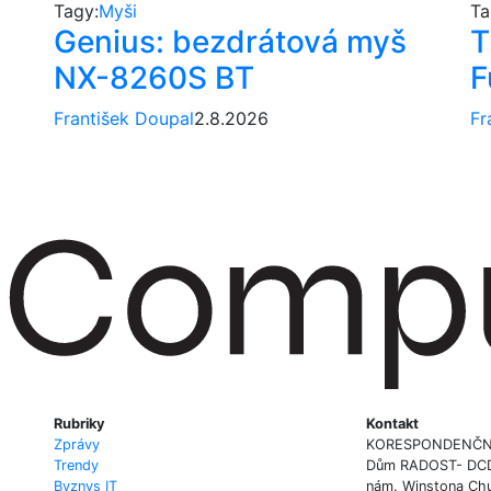
Tagy:
Myši
Ta
Genius: bezdrátová myš
T
NX-8260S BT
F
František Doupal
2.8.2026
Fr
Rubriky
Kontakt
Zprávy
KORESPONDENČN
Trendy
Dům RADOST- DCD P
Byznys IT
nám. Winstona Chu