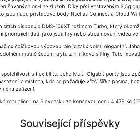
erušovaných on-line služeb. Díky pěti vestavěným 2,5gigab
jako jsou např. přístupové body Nuclias Connect a Cloud W
h sítích disponuje DMS-106XT režimem Turbo, který okamžitě 
prioritních datí, jako jsou hry nebo streamování videa ve 
č se špičkovou výbavou, ale je také velmi elegantní. Jeh
olném matně šedém krytu z hliníkové slitiny. Tato inovativ
polehlivost a flexibilitu. Jeho Multi-Gigabit porty jsou zpě
nasazení v místech, kde se požaduje větší šířka pásma, be
ýměnu zařízení.
 republice i na Slovensku za koncovou cenu 4 479 Kč (16
Související příspěvky