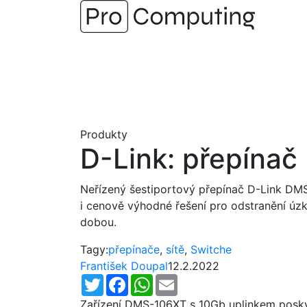
Přejít
na
obsah
Produkty
D-Link: přepína
Neřízený šestiportový přepínač D-Link DMS-
i cenově výhodné řešení pro odstranění úzký
dobou.
Tagy:
přepínače
,
sítě
,
Switche
František Doupal
12.2.2022
Twitter
Facebook
WhatsApp
Email
Zařízení DMS-106XT s 10Gb uplinkem poskytu