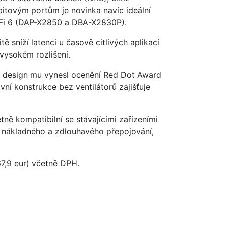
itovým portům je novinka navíc ideální
i-Fi 6 (DAP-X2850 a DBA-X2830P).
sníží latenci u časově citlivých aplikací
vysokém rozlišení.
o design mu vynesl ocenění Red Dot Award
ní konstrukce bez ventilátorů zajišťuje
tně kompatibilní se stávajícími zařízeními
z nákladného a zdlouhavého přepojování,
7,9 eur) včetně DPH.