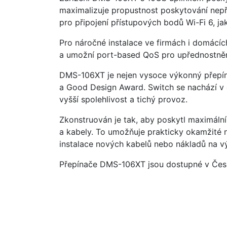
maximalizuje propustnost poskytování nepř
pro připojení přístupových bodů Wi-Fi 6, 
Pro náročné instalace ve firmách i domácíc
a umožní port-based QoS pro upřednostnění 
DMS-106XT je nejen vysoce výkonný přepína
a Good Design Award. Switch se nachází v od
vyšší spolehlivost a tichý provoz.
Zkonstruován je tak, aby poskytl maximální s
a kabely. To umožňuje prakticky okamžité 
instalace nových kabelů nebo nákladů na v
Přepínače DMS-106XT jsou dostupné v České