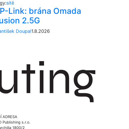
gy:
sítě
P-Link: brána Omada
usion 2.5G
antišek Doupal
1.8.2026
Í ADRESA
ublishing s.r.o.
rchilla 1800/2