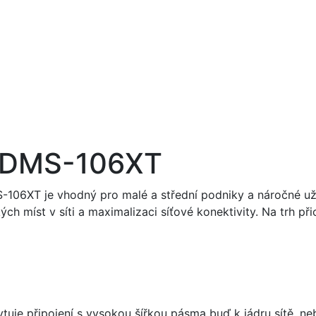
č DMS-106XT
106XT je vhodný pro malé a střední podniky a náročné uživ
ch míst v síti a maximalizaci síťové konektivity. Na trh při
je připojení s vysokou šířkou pásma buď k jádru sítě, neb