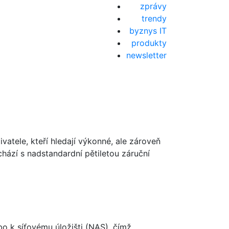
zprávy
trendy
byznys IT
produkty
newsletter
atele, kteří hledají výkonné, ale zároveň
chází s nadstandardní pětiletou záruční
o k síťovému úložišti (NAS), čímž