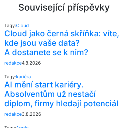
Související příspěvky
Tagy:
Cloud
Cloud jako černá skříňka: víte,
kde jsou vaše data?
A dostanete se k nim?
redakce
4.8.2026
Tagy:
kariéra
AI mění start kariéry.
Absolventům už nestačí
diplom, firmy hledají potenciál
redakce
3.8.2026
Tagy:
Apple