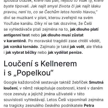
spousta otázek, které nás pálí, nejsou to však ty, které
byste tipovali.
Jak najít smysl života či jak najít lásku
pravou, není to, co se Čechům letos honilo hlavou,
“
diví se muzikant v písni, kterou zveřejnil na svém
YouTube kanálu. Díky ní se tak dozvíme, že Češi
se vyhledávače ptali zejména na to,
jak dlouho platí
antigenní test
nebo
jak dlouho musí zůstat
v karanténě
. Po moravské tragédii zase chtěli vědět,
jak vzniká tornádo
. Zajímalo je také
jak volit
, ale třeba
i
jak vybrat běžky
nebo
jak vydělat peníze.
Loučení s Kellnerem
i s „Popelkou“
Google každoročně sestavuje taktéž žebříček
Smutná
loučení
, v němž rekapituluje osobnosti, které v daném
roce zesnuly a jejichž jména uživatelé v této
souvislosti vyhledávají. Letos Češi vzpomínali zejména
na tragicky zesnulého českého podnikatele
Petra