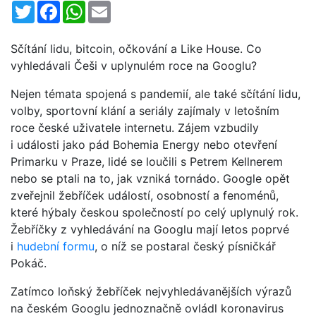
Twitter
Facebook
WhatsApp
Email
Sčítání lidu, bitcoin, očkování a Like House. Co
vyhledávali Češi v uplynulém roce na Googlu?
Nejen témata spojená s pandemií, ale také sčítání lidu,
volby, sportovní klání a seriály zajímaly v letošním
roce české uživatele internetu. Zájem vzbudily
i události jako pád Bohemia Energy nebo otevření
Primarku v Praze, lidé se loučili s Petrem Kellnerem
nebo se ptali na to, jak vzniká tornádo. Google opět
zveřejnil žebříček událostí, osobností a fenoménů,
které hýbaly českou společností po celý uplynulý rok.
Žebříčky z vyhledávání na Googlu mají letos poprvé
i
hudební formu
, o níž se postaral český písničkář
Pokáč.
Zatímco loňský žebříček nejvyhledávanějších výrazů
na českém Googlu jednoznačně ovládl koronavirus