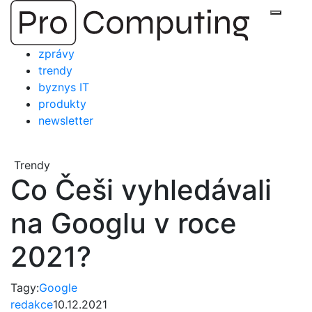
Přejít
Zobraz
na
obsah
zprávy
trendy
byznys IT
produkty
newsletter
Trendy
Co Češi vyhledávali
na Googlu v roce
2021?
Tagy:
Google
redakce
10.12.2021