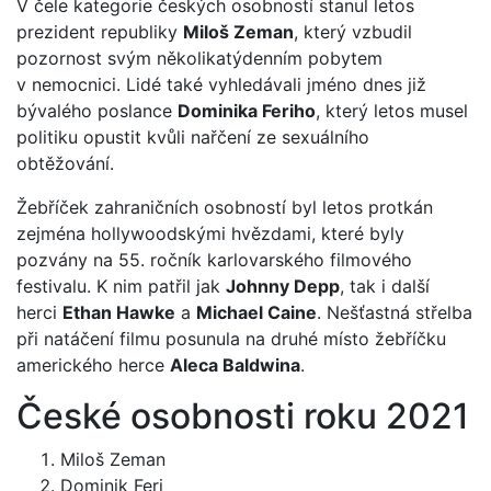
V čele kategorie českých osobností stanul letos
prezident republiky
Miloš Zeman
, který vzbudil
pozornost svým několikatýdenním pobytem
v nemocnici. Lidé také vyhledávali jméno dnes již
bývalého poslance
Dominika Feriho
, který letos musel
politiku opustit kvůli nařčení ze sexuálního
obtěžování.
Žebříček zahraničních osobností byl letos protkán
zejména hollywoodskými hvězdami, které byly
pozvány na 55. ročník karlovarského filmového
festivalu. K nim patřil jak
Johnny Depp
, tak i další
herci
Ethan Hawke
a
Michael Caine
. Nešťastná střelba
při natáčení filmu posunula na druhé místo žebříčku
amerického herce
Aleca Baldwina
.
České osobnosti roku 2021
Miloš Zeman
Dominik Feri