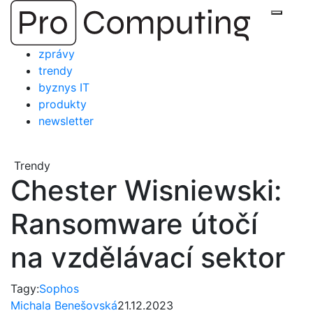
Přejít
Zobraz
na
obsah
zprávy
trendy
byznys IT
produkty
newsletter
Trendy
Chester Wisniewski:
Ransomware útočí
na vzdělávací sektor
Tagy:
Sophos
Michala Benešovská
21.12.2023