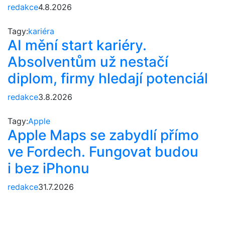
redakce
4.8.2026
Tagy:
kariéra
AI mění start kariéry.
Absolventům už nestačí
diplom, firmy hledají potenciál
redakce
3.8.2026
Tagy:
Apple
Apple Maps se zabydlí přímo
ve Fordech. Fungovat budou
i bez iPhonu
redakce
31.7.2026