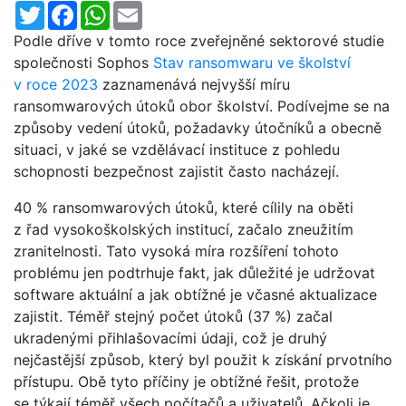
Twitter
Facebook
WhatsApp
Email
Podle dříve v tomto roce zveřejněné sektorové studie
společnosti Sophos
Stav ransomwaru ve školství
v roce 2023
zaznamenává nejvyšší míru
ransomwarových útoků obor školství. Podívejme se na
způsoby vedení útoků, požadavky útočníků a obecně
situaci, v jaké se vzdělávací instituce z pohledu
schopnosti bezpečnost zajistit často nacházejí.
40 % ransomwarových útoků, které cílily na oběti
z řad vysokoškolských institucí, začalo zneužitím
zranitelnosti. Tato vysoká míra rozšíření tohoto
problému jen podtrhuje fakt, jak důležité je udržovat
software aktuální a jak obtížné je včasné aktualizace
zajistit. Téměř stejný počet útoků (37 %) začal
ukradenými přihlašovacími údaji, což je druhý
nejčastější způsob, který byl použit k získání prvotního
přístupu. Obě tyto příčiny je obtížné řešit, protože
se týkají téměř všech počítačů a uživatelů. Ačkoli je