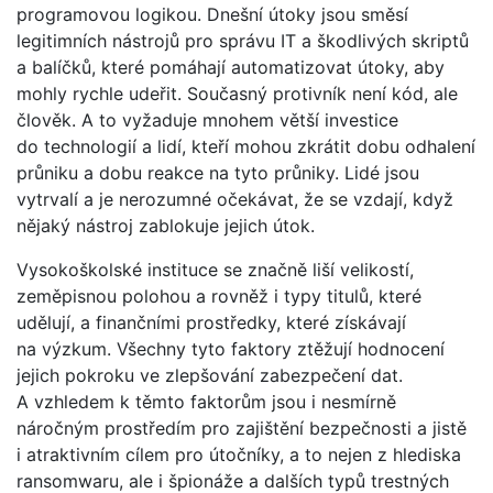
programovou logikou. Dnešní útoky jsou směsí
legitimních nástrojů pro správu IT a škodlivých skriptů
a balíčků, které pomáhají automatizovat útoky, aby
mohly rychle udeřit. Současný protivník není kód, ale
člověk. A to vyžaduje mnohem větší investice
do technologií a lidí, kteří mohou zkrátit dobu odhalení
průniku a dobu reakce na tyto průniky. Lidé jsou
vytrvalí a je nerozumné očekávat, že se vzdají, když
nějaký nástroj zablokuje jejich útok.
Vysokoškolské instituce se značně liší velikostí,
zeměpisnou polohou a rovněž i typy titulů, které
udělují, a finančními prostředky, které získávají
na výzkum. Všechny tyto faktory ztěžují hodnocení
jejich pokroku ve zlepšování zabezpečení dat.
A vzhledem k těmto faktorům jsou i nesmírně
náročným prostředím pro zajištění bezpečnosti a jistě
i atraktivním cílem pro útočníky, a to nejen z hlediska
ransomwaru, ale i špionáže a dalších typů trestných