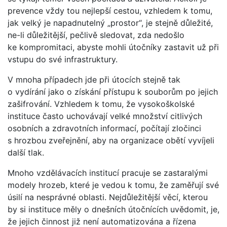
prevence vždy tou nejlepší cestou, vzhledem k tomu,
jak velký je napadnutelný „prostor“, je stejně důležité,
ne-li důležitější, pečlivě sledovat, zda nedošlo
ke kompromitaci, abyste mohli útočníky zastavit už při
vstupu do své infrastruktury.
V mnoha případech jde při útocích stejně tak
o vydírání jako o získání přístupu k souborům po jejich
zašifrování. Vzhledem k tomu, že vysokoškolské
instituce často uchovávají velké množství citlivých
osobních a zdravotních informací, počítají zločinci
s hrozbou zveřejnění, aby na organizace obětí vyvíjeli
další tlak.
Mnoho vzdělávacích institucí pracuje se zastaralými
modely hrozeb, které je vedou k tomu, že zaměřují své
úsilí na nesprávné oblasti. Nejdůležitější věcí, kterou
by si instituce měly o dnešních útočnících uvědomit, je,
že jejich činnost již není automatizována a řízena