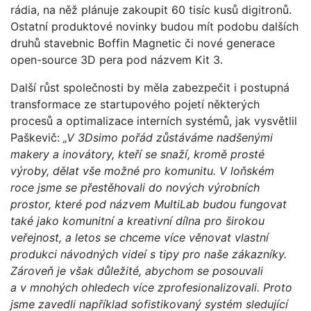
rádia, na něž plánuje zakoupit 60 tisíc kusů digitronů.
Ostatní produktové novinky budou mít podobu dalších
druhů stavebnic Boffin Magnetic či nové generace
open-source 3D pera pod názvem Kit 3.
Další růst společnosti by měla zabezpečit i postupná
transformace ze startupového pojetí některých
procesů a optimalizace interních systémů, jak vysvětlil
Paškevič:
„V 3Dsimo pořád zůstáváme nadšenými
makery a inovátory, kteří se snaží, kromě prosté
výroby, dělat vše možné pro komunitu. V loňském
roce jsme se přestěhovali do nových výrobních
prostor, které pod názvem MultiLab budou fungovat
také jako komunitní a kreativní dílna pro širokou
veřejnost, a letos se chceme více věnovat vlastní
produkci návodných videí s tipy pro naše zákazníky.
Zároveň je však důležité, abychom se posouvali
a v mnohých ohledech více zprofesionalizovali. Proto
jsme zavedli například sofistikovaný systém sledující