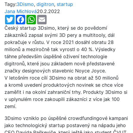
Tagy:
3Dismo
,
digitron
,
startup
Jana Michlová
20.2.2022
Twitter
Facebook
WhatsApp
Email
Český startup 3Dsimo, který se do povědomí
zákazníků zapsal svými 3D pery a multitooly, dál
pokračuje v růstu. V roce 2021 dosáhl obratu 28
milionů a meziročně tak vyrostl o 40 %. Výsledky
táhne především úspěšné oživení technologie
digitronů, které jsou základem nově představené
značky designových stavebnic Noyce Joyce.
V letošním roce cílí 3Dsimo na obrat až 50 milionů
a kromě uvedení produktových novinek se chce více
zaměřit i na okolní zahraniční trhy. Produkty 3Dsimo si
v uplynulém roce zakoupili zákazníci z více jak 100
zemí.
3Dsimo vzniklo po úspěšné crowdfundingové kampani
jako technologický startup postavený na nápadu jeho
CEO Davida Paškeviče, který ještě jako student ČVUT