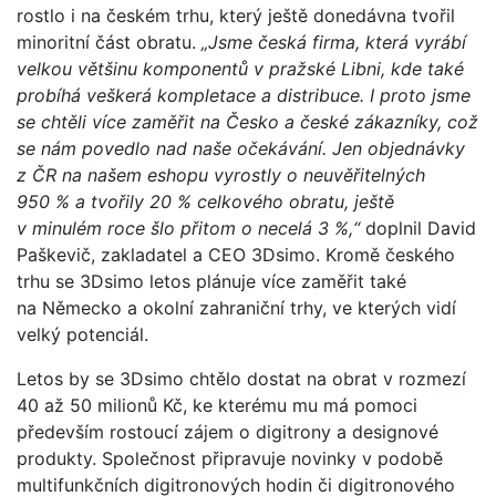
rostlo i na českém trhu, který ještě donedávna tvořil
minoritní část obratu.
„Jsme česká firma, která vyrábí
velkou většinu komponentů v pražské Libni, kde také
probíhá veškerá kompletace a distribuce. I proto jsme
se chtěli více zaměřit na Česko a české zákazníky, což
se nám povedlo nad naše očekávání. Jen objednávky
z ČR na našem eshopu vyrostly o neuvěřitelných
950 % a tvořily 20 % celkového obratu, ještě
v minulém roce šlo přitom o necelá 3 %,“
doplnil David
Paškevič, zakladatel a CEO 3Dsimo. Kromě českého
trhu se 3Dsimo letos plánuje více zaměřit také
na Německo a okolní zahraniční trhy, ve kterých vidí
velký potenciál.
Letos by se 3Dsimo chtělo dostat na obrat v rozmezí
40 až 50 milionů Kč, ke kterému mu má pomoci
především rostoucí zájem o digitrony a designové
produkty. Společnost připravuje novinky v podobě
multifunkčních digitronových hodin či digitronového