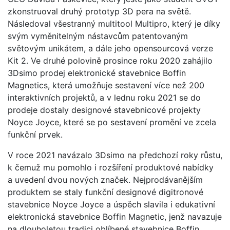
zkonstruoval druhý prototyp 3D pera na světě.
Následoval všestranný multitool Multipro, který je díky
svým vyměnitelným nástavcům patentovaným
světovým unikátem, a dále jeho opensourcová verze
Kit 2. Ve druhé polovině prosince roku 2020 zahájilo
3Dsimo prodej elektronické stavebnice Boffin
Magnetics, která umožňuje sestavení více než 200
interaktivních projektů, a v lednu roku 2021 se do
prodeje dostaly designové stavebnicové projekty
Noyce Joyce, které se po sestavení promění ve zcela
funkční prvek.
V roce 2021 navázalo 3Dsimo na předchozí roky růstu,
k čemuž mu pomohlo i rozšíření produktové nabídky
a uvedení dvou nových značek. Nejprodávanějším
produktem se staly funkční designové digitronové
stavebnice Noyce Joyce a úspěch slavila i edukativní
elektronická stavebnice Boffin Magnetic, jenž navazuje
na dlouholetou tradici oblíbené stavebnice Boffin,