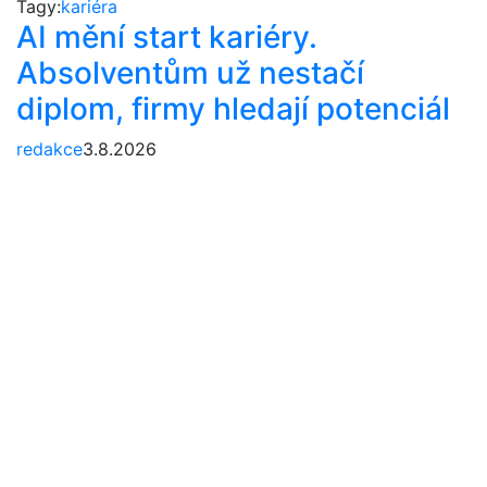
Tagy:
kariéra
AI mění start kariéry.
Absolventům už nestačí
diplom, firmy hledají potenciál
redakce
3.8.2026