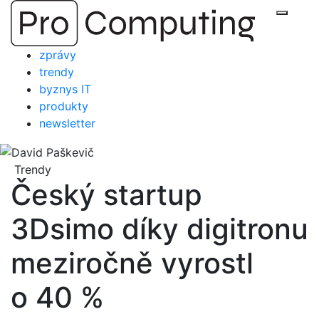
Přejít
Zobraz
na
obsah
zprávy
trendy
byznys IT
produkty
newsletter
Trendy
Český startup
3Dsimo díky digitronu
meziročně vyrostl
o 40 %