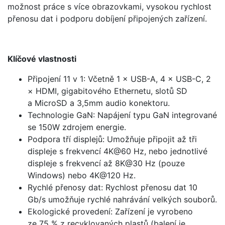
možnost práce s více obrazovkami, vysokou rychlost
přenosu dat i podporu dobíjení připojených zařízení.
Klíčové vlastnosti
Připojení 11 v 1: Včetně 1 × USB-A, 4 × USB-C, 2
× HDMI, gigabitového Ethernetu, slotů SD
a MicroSD a 3,5mm audio konektoru.
Technologie GaN: Napájení typu GaN integrované
se 150W zdrojem energie.
Podpora tří displejů: Umožňuje připojit až tři
displeje s frekvencí 4K@60 Hz, nebo jednotlivé
displeje s frekvencí až 8K@30 Hz (pouze
Windows) nebo 4K@120 Hz.
Rychlé přenosy dat: Rychlost přenosu dat 10
Gb/s umožňuje rychlé nahrávání velkých souborů.
Ekologické provedení: Zařízení je vyrobeno
ze 75 % z recyklovaných plastů (balení je