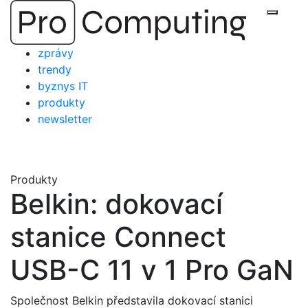
Přejít
Zobraz
na
obsah
zprávy
trendy
byznys IT
produkty
newsletter
Produkty
Belkin: dokovací
stanice Connect
USB-C 11 v 1 Pro GaN
Společnost Belkin představila dokovací stanici