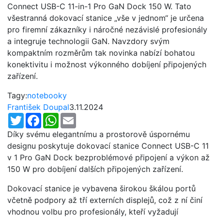
Connect USB-C 11-in-1 Pro GaN Dock 150 W. Tato
všestranná dokovací stanice „vše v jednom“ je určena
pro firemní zákazníky i náročné nezávislé profesionály
a integruje technologii GaN. Navzdory svým
kompaktním rozměrům tak novinka nabízí bohatou
konektivitu i možnost výkonného dobíjení připojených
zařízení.
Tagy:
notebooky
František Doupal
3.11.2024
Twitter
Facebook
WhatsApp
Email
Díky svému elegantnímu a prostorově úspornému
designu poskytuje dokovací stanice Connect USB-C 11
v 1 Pro GaN Dock bezproblémové připojení a výkon až
150 W pro dobíjení dalších připojených zařízení.
Dokovací stanice je vybavena širokou škálou portů
včetně podpory až tří externích displejů, což z ní činí
vhodnou volbu pro profesionály, kteří vyžadují