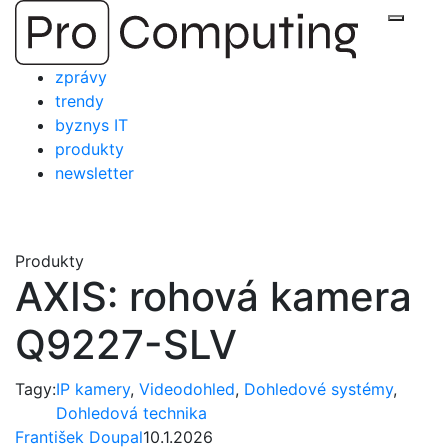
Přejít
Zobraz
na
obsah
zprávy
trendy
byznys IT
produkty
newsletter
Produkty
AXIS: rohová kamera
Q9227-SLV
Tagy:
IP kamery
,
Videodohled
,
Dohledové systémy
,
Dohledová technika
František Doupal
10.1.2026