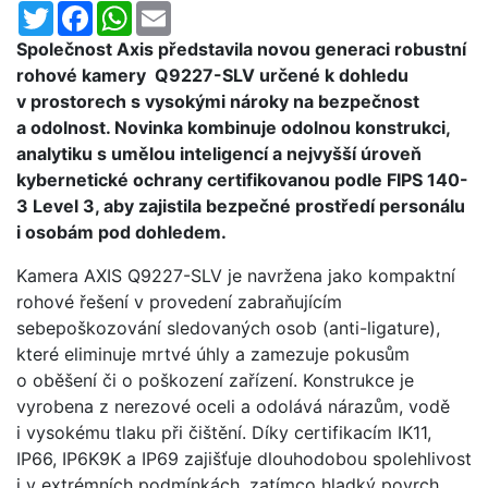
Twitter
Facebook
WhatsApp
Email
Společnost Axis představila novou generaci robustní
rohové kamery Q9227-SLV určené k dohledu
v prostorech s vysokými nároky na bezpečnost
a odolnost. Novinka kombinuje odolnou konstrukci,
analytiku s umělou inteligencí a nejvyšší úroveň
kybernetické ochrany certifikovanou podle FIPS 140-
3 Level 3, aby zajistila bezpečné prostředí personálu
i osobám pod dohledem.
Kamera AXIS Q9227-SLV je navržena jako kompaktní
rohové řešení v provedení zabraňujícím
sebepoškozování sledovaných osob (anti-ligature),
které eliminuje mrtvé úhly a zamezuje pokusům
o oběšení či o poškození zařízení. Konstrukce je
vyrobena z nerezové oceli a odolává nárazům, vodě
i vysokému tlaku při čištění. Díky certifikacím IK11,
IP66, IP6K9K a IP69 zajišťuje dlouhodobou spolehlivost
i v extrémních podmínkách, zatímco hladký povrch