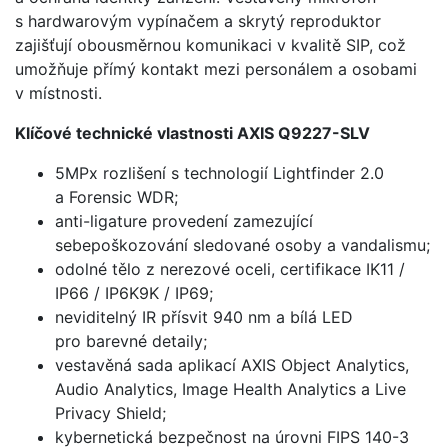
s hardwarovým vypínačem a skrytý reproduktor
zajišťují obousměrnou komunikaci v kvalitě SIP, což
umožňuje přímý kontakt mezi personálem a osobami
v místnosti.
Klíčové technické vlastnosti AXIS Q9227-SLV
5MPx rozlišení s technologií Lightfinder 2.0
a Forensic WDR;
anti-ligature provedení zamezující
sebepoškozování sledované osoby a vandalismu;
odolné tělo z nerezové oceli, certifikace IK11 /
IP66 / IP6K9K / IP69;
neviditelný IR přísvit 940 nm a bílá LED
pro barevné detaily;
vestavěná sada aplikací AXIS Object Analytics,
Audio Analytics, Image Health Analytics a Live
Privacy Shield;
kybernetická bezpečnost na úrovni FIPS 140-3