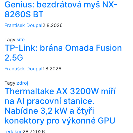
Genius: bezdrátová myš NX-
8260S BT
František Doupal
2.8.2026
Tagy:
sítě
TP-Link: brána Omada Fusion
2.5G
František Doupal
1.8.2026
Tagy:
zdroj
Thermaltake AX 3200W míří
na AI pracovní stanice.
Nabídne 3,2 kW a čtyři
konektory pro výkonné GPU
redakce
28.7.2026