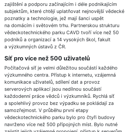
zajištění a podporu začínajícím i déle podnikajícím
subjektům, které chtějí uplatňovat nejnovější vědecké
poznatky a technologie, jež mají šanci uspět
na domácím i světovém trhu. Partnerskou strukturu
vědeckotechnického parku CAVD tvoří více než 50
podniků a organizací a 14 vysokých škol, fakult
a výzkumných ústavů z ČR.
Síť pro více než 500 uživatelů
Počítačová síť je velmi důležitou součástí každého
výzkumného centra. Přístup k internetu, vzájemná
komunikace uživatelů, sdílení dat a provoz
serverových aplikací jsou nedílnou součástí
každodenní práce vědců i výzkumníků. Rychlá síť
a spolehlivý provoz bez výpadku se pokládají za
samozřejmost. V průběhu první etapy
vědeckotechnického parku bylo pro čtyři budovy
navrženo více než 500 přípojných míst. Bylo nutné
zajistit jejich vzájemné propojení, přístup k serverům