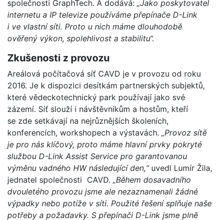
společnosti GraphTech. A dodává:
„Jako poskytovatel
internetu a IP televize používáme přepínače D-Link
i ve vlastní síti. Proto u nich máme dlouhodobě
ověřený výkon, spolehlivost a stabilitu“.
Zkušenosti z provozu
Areálová počítačová síť CAVD je v provozu od roku
2016. Je k dispozici desítkám partnerských subjektů,
které vědeckotechnický park používají jako své
zázemí. Síť slouží i návštěvníkům a hostům, kteří
se zde setkávají na nejrůznějších školeních,
konferencích, workshopech a výstavách.
„Provoz sítě
je pro nás klíčový, proto máme hlavní prvky pokryté
službou D-Link Assist Service pro garantovanou
výměnu vadného HW následující den,“
uvedl Lumír Žila,
jednatel společnosti CAVD.
„Během dosavadního
dvouletého provozu jsme ale nezaznamenali žádné
výpadky nebo potíže v síti. Použité řešení splňuje naše
potřeby a požadavky. S přepínači D-Link jsme plně