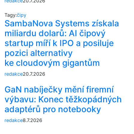
redakce
20.7.2026
Tagy:
čipy
SambaNova Systems získala
miliardu dolarů: AI čipový
startup míří k IPO a posiluje
pozici alternativy
ke cloudovým gigantům
redakce
20.7.2026
GaN nabíječky mění firemní
výbavu: Konec těžkopádných
adaptérů pro notebooky
redakce
8.7.2026