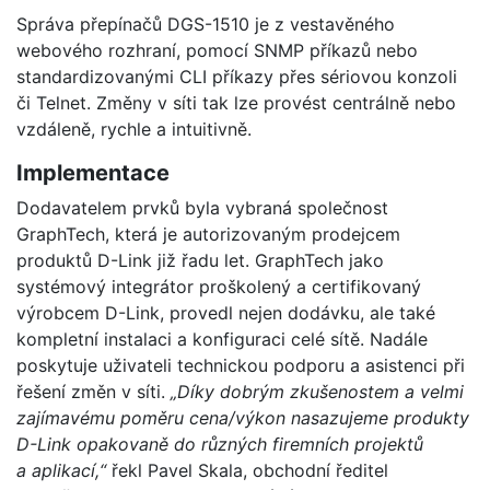
Správa přepínačů DGS-1510 je z vestavěného
webového rozhraní, pomocí SNMP příkazů nebo
standardizovanými CLI příkazy přes sériovou konzoli
či Telnet. Změny v síti tak lze provést centrálně nebo
vzdáleně, rychle a intuitivně.
Implementace
Dodavatelem prvků byla vybraná společnost
GraphTech, která je autorizovaným prodejcem
produktů D-Link již řadu let. GraphTech jako
systémový integrátor proškolený a certifikovaný
výrobcem D-Link, provedl nejen dodávku, ale také
kompletní instalaci a konfiguraci celé sítě. Nadále
poskytuje uživateli technickou podporu a asistenci při
řešení změn v síti.
„Díky dobrým zkušenostem a velmi
zajímavému poměru cena/výkon nasazujeme produkty
D-Link opakovaně do různých firemních projektů
a aplikací,“
řekl Pavel Skala, obchodní ředitel