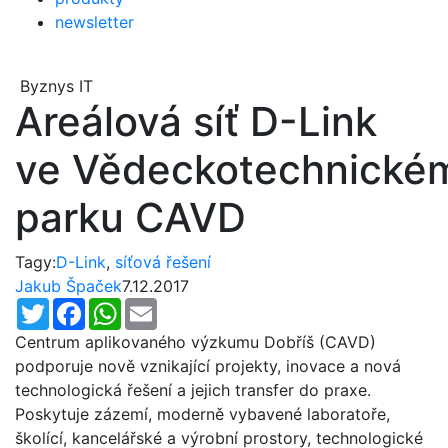
newsletter
Byznys IT
Areálová síť D-Link
ve Vědeckotechnické
parku CAVD
Tagy:
D-Link
,
síťová řešení
Jakub Špaček
7.12.2017
Twitter
Facebook
WhatsApp
Email
Centrum aplikovaného výzkumu Dobříš (CAVD)
podporuje nově vznikající projekty, inovace a nová
technologická řešení a jejich transfer do praxe.
Poskytuje zázemí, moderně vybavené laboratoře,
školící, kancelářské a výrobní prostory, technologické