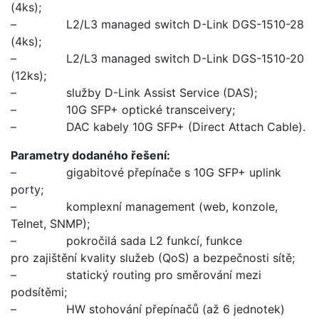
(4ks);
– L2/L3 managed switch D-Link DGS-1510-28
(4ks);
– L2/L3 managed switch D-Link DGS-1510-20
(12ks);
– služby D-Link Assist Service (DAS);
– 10G SFP+ optické transceivery;
– DAC kabely 10G SFP+ (Direct Attach Cable).
Parametry dodaného řešení:
– gigabitové přepínače s 10G SFP+ uplink
porty;
– komplexní management (web, konzole,
Telnet, SNMP);
– pokročilá sada L2 funkcí, funkce
pro zajištění kvality služeb (QoS) a bezpečnosti sítě;
– statický routing pro směrování mezi
podsítěmi;
– HW stohování přepínačů (až 6 jednotek)