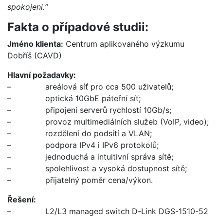
spokojeni.“
Fakta o případové studii:
Jméno klienta:
Centrum aplikovaného výzkumu
Dobříš (CAVD)
Hlavní požadavky:
– areálová síť pro cca 500 uživatelů;
– optická 10GbE páteřní síť;
– připojení serverů rychlostí 10Gb/s;
– provoz multimediálních služeb (VoIP, video);
– rozdělení do podsítí a VLAN;
– podpora IPv4 i IPv6 protokolů;
– jednoduchá a intuitivní správa sítě;
– spolehlivost a vysoká dostupnost sítě;
– přijatelný poměr cena/výkon.
Řešení:
– L2/L3 managed switch D-Link DGS-1510-52