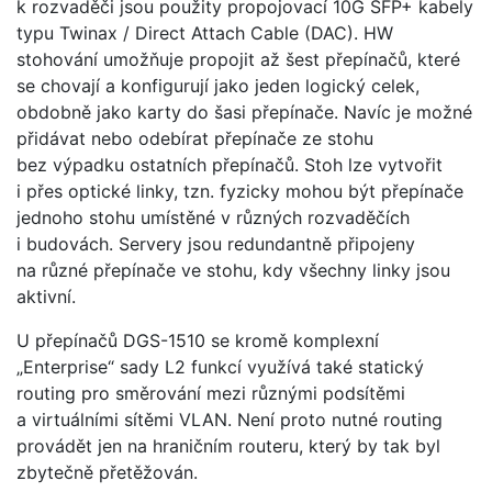
k rozvaděči jsou použity propojovací 10G SFP+ kabely
typu Twinax / Direct Attach Cable (DAC). HW
stohování umožňuje propojit až šest přepínačů, které
se chovají a konfigurují jako jeden logický celek,
obdobně jako karty do šasi přepínače. Navíc je možné
přidávat nebo odebírat přepínače ze stohu
bez výpadku ostatních přepínačů. Stoh lze vytvořit
i přes optické linky, tzn. fyzicky mohou být přepínače
jednoho stohu umístěné v různých rozvaděčích
i budovách. Servery jsou redundantně připojeny
na různé přepínače ve stohu, kdy všechny linky jsou
aktivní.
U přepínačů DGS-1510 se kromě komplexní
„Enterprise“ sady L2 funkcí využívá také statický
routing pro směrování mezi různými podsítěmi
a virtuálními sítěmi VLAN. Není proto nutné routing
provádět jen na hraničním routeru, který by tak byl
zbytečně přetěžován.