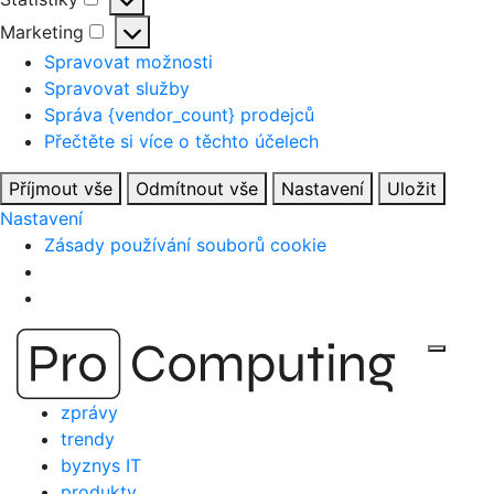
Statistiky
Marketing
Marketing
Spravovat možnosti
Spravovat služby
Správa {vendor_count} prodejců
Přečtěte si více o těchto účelech
Příjmout vše
Odmítnout vše
Nastavení
Uložit
Nastavení
Zásady používání souborů cookie
Přejít
Zobraz
na
obsah
zprávy
trendy
byznys IT
produkty