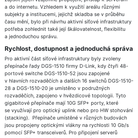
a do internetu. Vzhledem k využití areálu různými
subjekty a institucemi, jejichž skladba se v průběhu
času mění, bylo při návrhu aktivní síťové infrastruktury
potřeba zohlednit také její škálovatelnost, flexibilitu
a jednoduchou správu.
Rychlost, dostupnost a jednoduchá správa
Pro aktivní část síťové infrastruktury byly zvoleny
přepínače řady DGS-1510 firmy D-Link, kdy čtyři 48-
portové switche DGS-1510-52 jsou zapojené
v hlavních rozvaděčích a dalších 16 switchů DGS-1510-
28 a DGS-1510-20 je umístěno v podružných
rozvaděčích, zapojeno v hvězdicové topologii. Tyto
gigabitové přepínače mají 10G SFP+ porty, které
se využívají pro optický uplink nebo pro HW stohování
(stacking). Přepínače umístěné v různých budovách
jsou propojeny optickými vlákny na rychlosti 10 Gb/s
pomocí SFP+ transceiverů. Pro připojení serverů