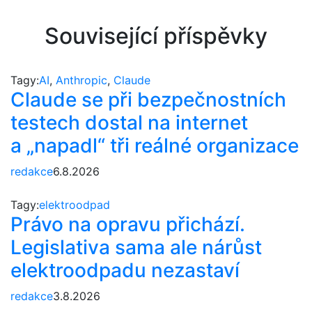
Související příspěvky
Tagy:
AI
,
Anthropic
,
Claude
Claude se při bezpečnostních
testech dostal na internet
a „napadl“ tři reálné organizace
redakce
6.8.2026
Tagy:
elektroodpad
Právo na opravu přichází.
Legislativa sama ale nárůst
elektroodpadu nezastaví
redakce
3.8.2026