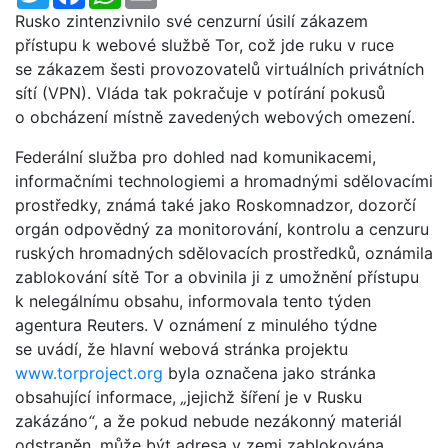
Rusko zintenzivnilo své cenzurní úsilí zákazem
přístupu k webové službě Tor, což jde ruku v ruce
se zákazem šesti provozovatelů virtuálních privátních
sítí (VPN). Vláda tak pokračuje v potírání pokusů
o obcházení místně zavedených webových omezení.
Federální služba pro dohled nad komunikacemi,
informačními technologiemi a hromadnými sdělovacími
prostředky, známá také jako Roskomnadzor, dozorčí
orgán odpovědný za monitorování, kontrolu a cenzuru
ruských hromadných sdělovacích prostředků, oznámila
zablokování sítě Tor a obvinila ji z umožnění přístupu
k nelegálnímu obsahu, informovala tento týden
agentura Reuters. V oznámení z minulého týdne
se uvádí, že hlavní webová stránka projektu
www.torproject.org
byla označena jako stránka
obsahující informace,
„
jejichž šíření je v Rusku
zakázáno
“
, a že pokud nebude nezákonný materiál
odstraněn, může být adresa v zemi zablokována.