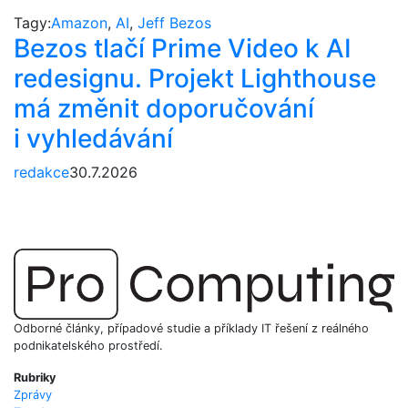
Tagy:
Amazon
,
AI
,
Jeff Bezos
Bezos tlačí Prime Video k AI
redesignu. Projekt Lighthouse
má změnit doporučování
i vyhledávání
redakce
30.7.2026
Odborné články, případové studie a příklady IT řešení z reálného
podnikatelského prostředí.
Rubriky
Zprávy