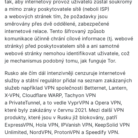
tak, aby internetový provoz uživatelů zůstal soukromý
a mimo zraky poskytovatele sítě (neboli ISP)
a webových stránek tím, že požadavky jsou
směrovány přes dvě oddělené, zabezpečené
internetové relace. Tento šifrovaný způsob
komunikace účinně chrání cílové informace (tj. webové
stránky) před poskytovatelem sítě a ani samotné
webové stránky nemohou identifikovat uživatele, což
je mechanismus podobný tomu, jak funguje Tor.
Rusko ale čím dál intenzivněji cenzuruje internetové
služby a státní regulátor přidal na seznam zakázaných
služeb například VPN společnosti Betternet, Lantern,
X-VPN, Cloudflare WARP, Tachyon VPN
a PrivateTunnel, a to vedle VyprVPN a Opera VPN,
které byly zakázány v červnu 2021. Mezi další VPN
produkty, které jsou v Rusku již blokovány, patří
ExpressVPN, Hola VPN, IPVanish VPN, KeepSolid VPN
Unlimited, NordVPN, ProtonVPN a Speedify VPN.