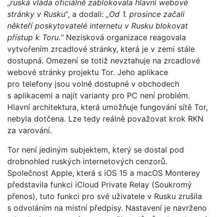
„
ruská vláda oficiálně zablokovala hlavní webové
stránky v Rusku“
, a dodali:
„Od 1. prosince začali
někteří poskytovatelé internetu v Rusku blokovat
přístup k Toru.“
Nezisková organizace reagovala
vytvořením zrcadlové stránky, která je v zemi stále
dostupná. Omezení se totiž nevztahuje na zrcadlové
webové stránky projektu Tor. Jeho aplikace
pro telefony jsou volně dostupné v obchodech
s aplikacemi a najít varianty pro PC není problém.
Hlavní architektura, která umožňuje fungování sítě Tor,
nebyla dotčena. Lze tedy reálně považovat krok RKN
za varování.
Tor není jediným subjektem, který se dostal pod
drobnohled ruských internetových cenzorů.
Společnost Apple, která s iOS 15 a macOS Monterey
představila funkci iCloud Private Relay (Soukromý
přenos), tuto funkci pro své uživatele v Rusku zrušila
s odvoláním na místní předpisy. Nastavení je navrženo