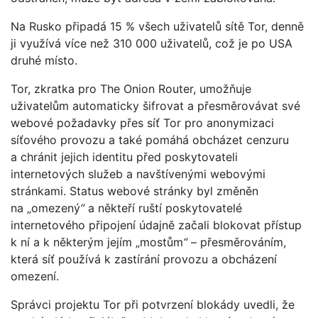
Na Rusko připadá 15 % všech uživatelů sítě Tor, denně
ji využívá více než 310 000 uživatelů, což je po USA
druhé místo.
Tor, zkratka pro The Onion Router, umožňuje
uživatelům automaticky šifrovat a přesměrovávat své
webové požadavky přes síť Tor pro anonymizaci
síťového provozu a také pomáhá obcházet cenzuru
a chránit jejich identitu před poskytovateli
internetových služeb a navštívenými webovými
stránkami. Status webové stránky byl změněn
na „omezený
“
a někteří ruští poskytovatelé
internetového připojení údajně začali blokovat přístup
k ní a k některým jejím „mostům
“
– přesměrováním,
která síť používá k zastírání provozu a obcházení
omezení.
Správci projektu Tor při potvrzení blokády uvedli, že