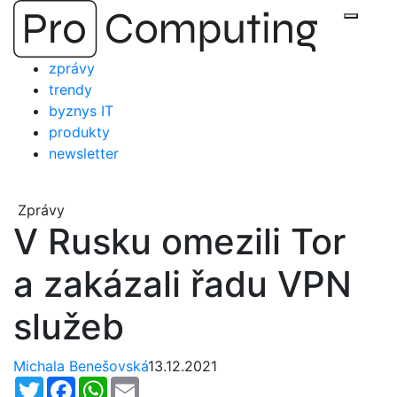
Přejít
Zobraz
na
obsah
zprávy
trendy
byznys IT
produkty
newsletter
Zprávy
V Rusku omezili Tor
a zakázali řadu VPN
služeb
Michala Benešovská
13.12.2021
Twitter
Facebook
WhatsApp
Email