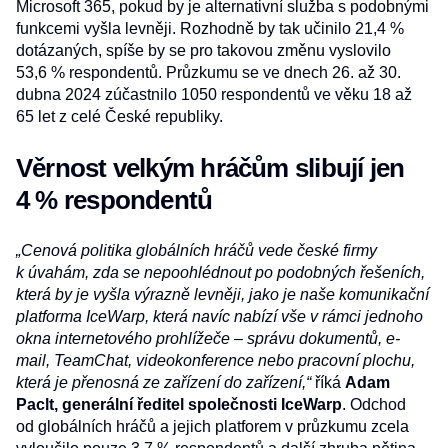
Microsoft 365, pokud by je alternativní služba s podobnými
funkcemi vyšla levněji. Rozhodně by tak učinilo 21,4 %
dotázaných, spíše by se pro takovou změnu vyslovilo
53,6 % respondentů. Průzkumu se ve dnech 26. až 30.
dubna 2024 zúčastnilo 1050 respondentů ve věku 18 až
65 let z celé České republiky.
Věrnost velkým hráčům slibují jen
4 % respondentů
„Cenová politika globálních hráčů vede české firmy
k úvahám, zda se nepoohlédnout po podobných řešeních,
která by je vyšla výrazně levněji, jako je naše komunikační
platforma IceWarp, která navíc nabízí vše v rámci jednoho
okna internetového prohlížeče – správu dokumentů, e-
mail, TeamChat, videokonference nebo pracovní plochu,
která je přenosná ze zařízení do zařízení,“
říká
Adam
Paclt, generální ředitel společnosti IceWarp
. Odchod
od globálních hráčů a jejich platforem v průzkumu zcela