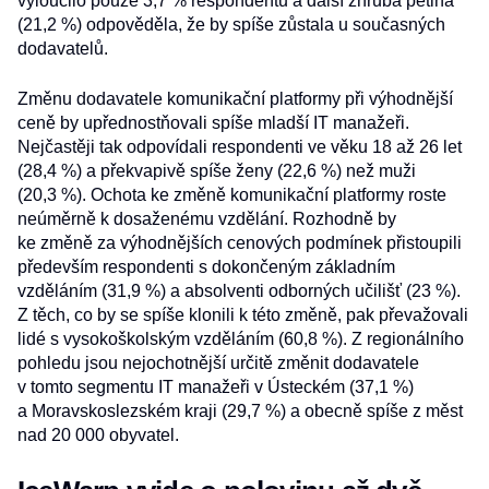
vyloučilo pouze 3,7 % respondentů a další zhruba pětina
(21,2 %) odpověděla, že by spíše zůstala u současných
dodavatelů.
Změnu dodavatele komunikační platformy při výhodnější
ceně by upřednostňovali spíše mladší IT manažeři.
Nejčastěji tak odpovídali respondenti ve věku 18 až 26 let
(28,4 %) a překvapivě spíše ženy (22,6 %) než muži
(20,3 %). Ochota ke změně komunikační platformy roste
neúměrně k dosaženému vzdělání. Rozhodně by
ke změně za výhodnějších cenových podmínek přistoupili
především respondenti s dokončeným základním
vzděláním (31,9 %) a absolventi odborných učilišť (23 %).
Z těch, co by se spíše klonili k této změně, pak převažovali
lidé s vysokoškolským vzděláním (60,8 %). Z regionálního
pohledu jsou nejochotnější určitě změnit dodavatele
v tomto segmentu IT manažeři v Ústeckém (37,1 %)
a Moravskoslezském kraji (29,7 %) a obecně spíše z měst
nad 20 000 obyvatel.