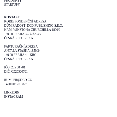
PRODUKTY
STARTUPY
KONTAKT
KORESPONDENČNÍ ADRESA
DŮM RADOST- DCD PUBLISHING S.R.O.
NÁM. WINSTONA CHURCHILLA 1800/2
130 00 PRAHA 3 – ŽIŽKOV
ČESKÁ REPUBLIKA
FAKTURAČNÍ ADRESA
ANTALA STAŠKA 1859/34
140 00 PRAHA 4 – KRČ
ČESKÁ REPUBLIKA
IČO: 255 60 701
DIČ: CZ25560701
RUMLER@DCD.CZ
+420 606 761 825
LINKEDIN
INSTAGRAM