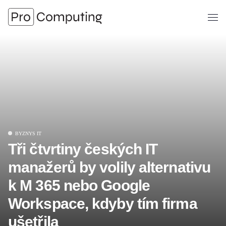
Zobra
Přejít
na
obsah
BYZNYS IT
Tři čtvrtiny českých IT
manažerů by volily alternativu
k M 365 nebo Google
Workspace, kdyby tím firma
ušetřila