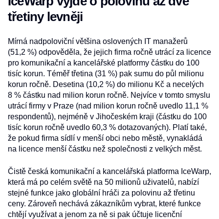
IceWarp vyjde o polovinu až dvě
třetiny levněji
Mírná nadpoloviční většina oslovených IT manažerů
(51,2 %) odpověděla, že jejich firma ročně utrácí za licence
pro komunikační a kancelářské platformy částku do 100
tisíc korun. Téměř třetina (31 %) pak sumu do půl milionu
korun ročně. Desetina (10,2 %) do milionu Kč a necelých
8 % částku nad milion korun ročně. Nejvíce v tomto smyslu
utrácí firmy v Praze (nad milion korun ročně uvedlo 11,1 %
respondentů), nejméně v Jihočeském kraji (částku do 100
tisíc korun ročně uvedlo 60,3 % dotazovaných). Platí také,
že pokud firma sídlí v menší obci nebo městě, vynakládá
na licence menší částku než společnosti z velkých měst.
Čistě česká komunikační a kancelářská platforma IceWarp,
která má po celém světě na 50 milionů uživatelů, nabízí
stejné funkce jako globální hráči za polovinu až třetinu
ceny. Zároveň nechává zákazníkům vybrat, které funkce
chtějí využívat a jenom za ně si pak účtuje licenční