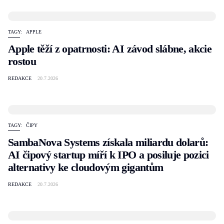
TAGY:
APPLE
Apple těží z opatrnosti: AI závod slábne, akcie
rostou
REDAKCE
20.7.2026
TAGY:
ČIPY
SambaNova Systems získala miliardu dolarů:
AI čipový startup míří k IPO a posiluje pozici
alternativy ke cloudovým gigantům
REDAKCE
20.7.2026