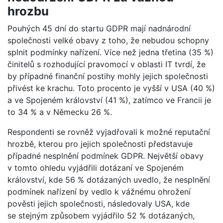
hrozbu
Pouhých 45 dní do startu GDPR mají nadnárodní
společnosti velké obavy z toho, že nebudou schopny
splnit podmínky nařízení. Více než jedna třetina (35 %)
činitelů s rozhodující pravomocí v oblasti IT tvrdí, že
by případné finanční postihy mohly jejich společnosti
přivést ke krachu. Toto procento je vyšší v USA (40 %)
a ve Spojeném království (41 %), zatímco ve Francii je
to 34 % a v Německu 26 %.
Respondenti se rovněž vyjadřovali k možné reputační
hrozbě, kterou pro jejich společnosti představuje
případné nesplnění podmínek GDPR. Největší obavy
v tomto ohledu vyjádřili dotázaní ve Spojeném
království, kde 56 % dotázaných uvedlo, že nesplnění
podmínek nařízení by vedlo k vážnému ohrožení
pověsti jejich společnosti, následovaly USA, kde
se stejným způsobem vyjádřilo 52 % dotázaných,