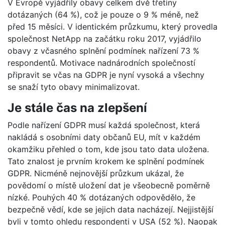
V Evropě vyjádřily obavy celkem dvě třetiny
dotázaných (64 %), což je pouze o 9 % méně, než
před 15 měsíci. V identickém průzkumu, který provedla
společnost NetApp na začátku roku 2017, vyjádřilo
obavy z včasného splnění podmínek nařízení 73 %
respondentů. Motivace nadnárodních společností
připravit se včas na GDPR je nyní vysoká a všechny
se snaží tyto obavy minimalizovat.
Je stále čas na zlepšení
Podle nařízení GDPR musí každá společnost, která
nakládá s osobními daty občanů EU, mít v každém
okamžiku přehled o tom, kde jsou tato data uložena.
Tato znalost je prvním krokem ke splnění podmínek
GDPR. Nicméně nejnovější průzkum ukázal, že
povědomí o místě uložení dat je všeobecně poměrně
nízké. Pouhých 40 % dotázaných odpovědělo, že
bezpečně vědí, kde se jejich data nacházejí. Nejjistější
byli v tomto ohledu respondenti v USA (52 %). Naopak