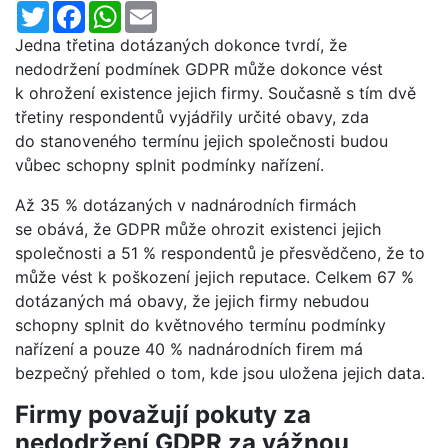
Twitter
Facebook
WhatsApp
Email
Jedna třetina dotázaných dokonce tvrdí, že
nedodržení podmínek GDPR může dokonce vést
k ohrožení existence jejich firmy. Současně s tím dvě
třetiny respondentů vyjádřily určité obavy, zda
do stanoveného termínu jejich společnosti budou
vůbec schopny splnit podmínky nařízení.
Až 35 % dotázaných v nadnárodních firmách
se obává, že GDPR může ohrozit existenci jejich
společnosti a 51 % respondentů je přesvědčeno, že to
může vést k poškození jejich reputace. Celkem 67 %
dotázaných má obavy, že jejich firmy nebudou
schopny splnit do květnového termínu podmínky
nařízení a pouze 40 % nadnárodních firem má
bezpečný přehled o tom, kde jsou uložena jejich data.
Firmy považují pokuty za
nedodržení GDPR za vážnou