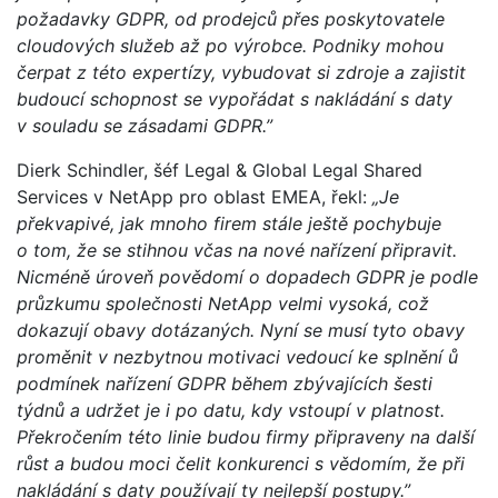
požadavky GDPR, od prodejců přes poskytovatele
cloudových služeb až po výrobce. Podniky mohou
čerpat z této expertízy, vybudovat si zdroje a zajistit
budoucí schopnost se vypořádat s nakládání s daty
v souladu se zásadami GDPR.”
Dierk Schindler, šéf Legal & Global Legal Shared
Services v NetApp pro oblast EMEA, řekl:
„Je
překvapivé, jak mnoho firem stále ještě pochybuje
o tom, že se stihnou včas na nové nařízení připravit.
Nicméně úroveň povědomí o dopadech GDPR je podle
průzkumu společnosti NetApp velmi vysoká, což
dokazují obavy dotázaných. Nyní se musí tyto obavy
proměnit v nezbytnou motivaci vedoucí ke splnění ů
podmínek nařízení GDPR během zbývajících šesti
týdnů a udržet je i po datu, kdy vstoupí v platnost.
Překročením této linie budou firmy připraveny na další
růst a budou moci čelit konkurenci s vědomím, že při
nakládání s daty používají ty nejlepší postupy.”