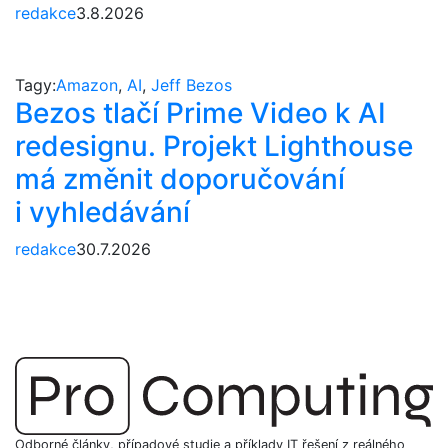
redakce
3.8.2026
Tagy:
Amazon
,
AI
,
Jeff Bezos
Bezos tlačí Prime Video k AI
redesignu. Projekt Lighthouse
má změnit doporučování
i vyhledávání
redakce
30.7.2026
Odborné články, případové studie a příklady IT řešení z reálného