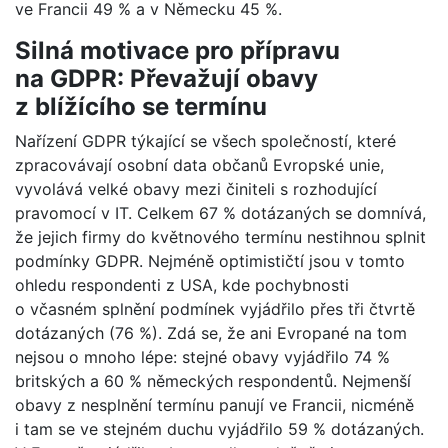
ve Francii 49 % a v Německu 45 %.
Silná motivace pro přípravu
na GDPR: Převažují obavy
z blížícího se termínu
Nařízení GDPR týkající se všech společností, které
zpracovávají osobní data občanů Evropské unie,
vyvolává velké obavy mezi činiteli s rozhodující
pravomocí v IT. Celkem 67 % dotázaných se domnívá,
že jejich firmy do květnového termínu nestihnou splnit
podmínky GDPR. Nejméně optimističtí jsou v tomto
ohledu respondenti z USA, kde pochybnosti
o včasném splnění podmínek vyjádřilo přes tři čtvrtě
dotázaných (76 %). Zdá se, že ani Evropané na tom
nejsou o mnoho lépe: stejné obavy vyjádřilo 74 %
britských a 60 % německých respondentů. Nejmenší
obavy z nesplnění termínu panují ve Francii, nicméně
i tam se ve stejném duchu vyjádřilo 59 % dotázaných.