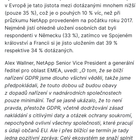
v Evropě je tato jistota mezi dotázanými mnohem nižší
(pouze 35 %), což je o pouhých 10 % víc, než při
průzkumu NetApp provedeném na počátku roku 2017.
Nejméně jistí ohledně uložení osobních dat byli
respondenti v Německu (33 %), zatímco ve Spojeném
království a Francii si je jisto uložením dat 39 %
respektive 34 % dotázaných.
Alex Wallner, NetApp Senior Vice President a generální
ředitel pro oblast EMEA, uvedl:
„O tom, že se blíží
nařízení GDPR jsme dlouho všichni věděli, takže jsme
předpokládali, že touto dobou už budou obavy
z dopadů nařízení v nadnárodních společnostech
pouze minimální. Teď se jasně ukázalo, že to není
pravda, přestože GDPR, včetně dodržování zásad
nakládání s citlivými daty a otázek ochrany soukromí,
nepochybně ovlivní všechny společnosti, které pracují
s údaji občanů EU. Ale i přes blížící se termín je tady
jedna pozitivní zpráva: Celý ekosystém se snaží splnit