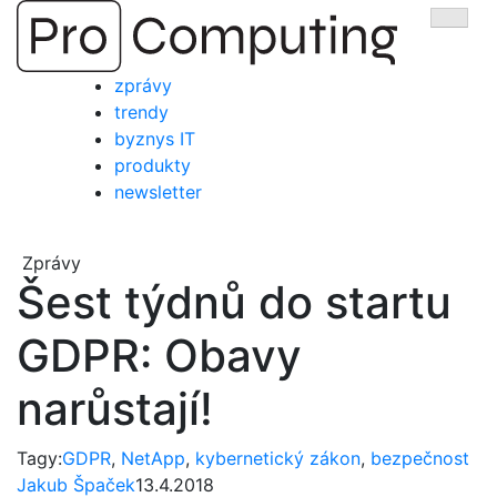
Přejít
Zobra
na
obsah
zprávy
trendy
byznys IT
produkty
newsletter
Zprávy
Šest týdnů do startu
GDPR: Obavy
narůstají!
Tagy:
GDPR
,
NetApp
,
kybernetický zákon
,
bezpečnost
Jakub Špaček
13.4.2018