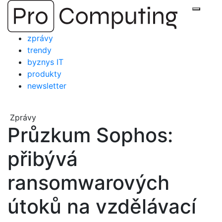
Přejít
Zobraz
na
obsah
zprávy
trendy
byznys IT
produkty
newsletter
Zprávy
Průzkum Sophos:
přibývá
ransomwarových
útoků na vzdělávací