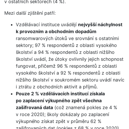
v ostatních sektorech (4 %).
Mezi další zjištění patří:
Vzdělávací instituce uvádějí
nejvyšší náchylnost
k provozním a obchodním dopadům
ransomwarových útoků ve srovnání s ostatními
sektory; 97 % respondentů z oblasti vysokého
školství a 94 % respondentů z oblasti nižšího
školství uvádí, že útoky ovlivnily jejich schopnost
fungovat, přičemž 96 % respondentů z oblasti
vysokého školství a 92 % respondentů z oblasti
nižšího školství v soukromém sektoru uvádí navíc
i ztrátu z obchodních aktivit a příjmů.
Pouze 2 % vzdělávacích institucí získala
po zaplacení výkupného zpět všechna
zašifrovaná data
(což znamená pokles ze 4 %
v roce 2020); školy dokázaly po zaplacení
výkupného získat zpět v průměru 62 %
zašifrovaných dat (pokles z 68 % v roce 2020).