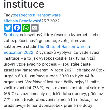
instituce
Tagy:
bezpečnost
,
ransomware
Michala Benešovská
25.7.2022
Twitter
Facebook
WhatsApp
Email
Sophos
, celosvětový lídr v řešeních kybernetického
zabezpečení nové generace, zveřejnil novou
sektorovou studii
The State of Ransomware in
Education 2022
. Z výsledků vyplývá, že vzdělávací
instituce – a to jak vysokoškolské, tak ty na nižší
úrovni vzdělávacího procesu – jsou stále častěji
zasaženy ransomwarem. V roce 2021 jich takový útok
utrpělo 60 %, zatímco v roce 2020 to bylo 44 %
organizací. Vzdělávací instituce čelily nejvyšší míře
zašifrování dat (73 %) ve srovnání s ostatními sektory
(65 %) a zaznamenaly nejdelší dobu obnovy, přičemž
7 % z nich trvalo obnovení nejméně tři měsíce, což
představuje téměř dvojnásobek průměrné doby