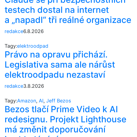
testech dostal na internet
a „napadl“ tři reálné organizace
redakce
6.8.2026
Tagy:
elektroodpad
Právo na opravu přichází.
Legislativa sama ale nárůst
elektroodpadu nezastaví
redakce
3.8.2026
Tagy:
Amazon
,
AI
,
Jeff Bezos
Bezos tlačí Prime Video k AI
redesignu. Projekt Lighthouse
má změnit doporučování