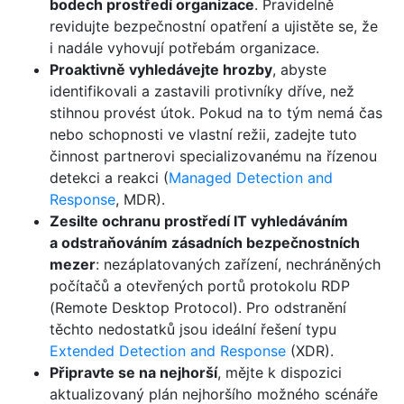
bodech prostředí organizace
. Pravidelně
revidujte bezpečnostní opatření a ujistěte se, že
i nadále vyhovují potřebám organizace.
Proaktivně vyhledávejte hrozby
, abyste
identifikovali a zastavili protivníky dříve, než
stihnou provést útok. Pokud na to tým nemá čas
nebo schopnosti ve vlastní režii, zadejte tuto
činnost partnerovi specializovanému na řízenou
detekci a reakci (
Managed Detection and
Response
, MDR).
Zesilte ochranu prostředí IT vyhledáváním
a odstraňováním zásadních bezpečnostních
mezer
: nezáplatovaných zařízení, nechráněných
počítačů a otevřených portů protokolu RDP
(Remote Desktop Protocol). Pro odstranění
těchto nedostatků jsou ideální řešení typu
Extended Detection and Response
(XDR).
Připravte se na nejhorší
, mějte k dispozici
aktualizovaný plán nejhoršího možného scénáře