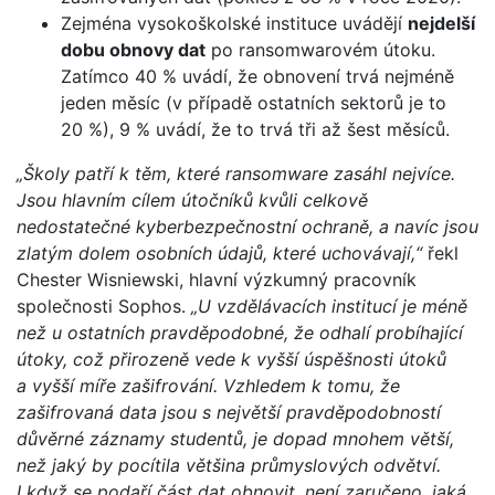
Zejména vysokoškolské instituce uvádějí
nejdelší
dobu obnovy dat
po ransomwarovém útoku.
Zatímco 40 % uvádí, že obnovení trvá nejméně
jeden měsíc (v případě ostatních sektorů je to
20 %), 9 % uvádí, že to trvá tři až šest měsíců.
„Školy patří k těm, které ransomware zasáhl nejvíce.
Jsou hlavním cílem útočníků kvůli celkově
nedostatečné kyberbezpečnostní ochraně, a navíc jsou
zlatým dolem osobních údajů, které uchovávají,“
řekl
Chester Wisniewski, hlavní výzkumný pracovník
společnosti Sophos.
„U vzdělávacích institucí je méně
než u ostatních pravděpodobné, že odhalí probíhající
útoky, což přirozeně vede k vyšší úspěšnosti útoků
a vyšší míře zašifrování. Vzhledem k tomu, že
zašifrovaná data jsou s největší pravděpodobností
důvěrné záznamy studentů, je dopad mnohem větší,
než jaký by pocítila většina průmyslových odvětví.
I když se podaří část dat obnovit, není zaručeno, jaká