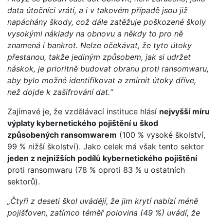
data útočníci vrátí, a i v takovém případě jsou již
napáchány škody, což dále zatěžuje poškozené školy
vysokými náklady na obnovu a někdy to pro ně
znamená i bankrot. Nelze očekávat, že tyto útoky
přestanou, takže jediným způsobem, jak si udržet
náskok, je prioritně budovat obranu proti ransomwaru,
aby bylo možné identifikovat a zmírnit útoky dříve,
než dojde k zašifrování dat.“
Zajímavé je, že vzdělávací instituce hlásí
nejvyšší míru
výplaty kybernetického pojištění u škod
způsobených ransomwarem
(100 % vysoké školství,
99 % nižší školství). Jako celek má však tento sektor
jeden z nejnižších podílů kybernetického pojištění
proti ransomwaru (78 % oproti 83 % u ostatních
sektorů).
„Čtyři z deseti škol uvádějí, že jim krytí nabízí méně
pojišťoven, zatímco téměř polovina (49 %) uvádí, že