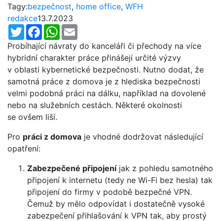
Tagy:
bezpečnost
,
home office
,
WFH
redakce
13.7.2023
Twitter
Facebook
WhatsApp
Email
Probíhající návraty do kanceláři či přechody na více
hybridní charakter práce přinášejí určité výzvy
v oblasti kybernetické bezpečnosti. Nutno dodat, že
samotná práce z domova je z hlediska bezpečnosti
velmi podobná práci na dálku, například na dovolené
nebo na služebních cestách. Některé okolnosti
se ovšem liší.
Pro
práci z domova
je vhodné dodržovat následující
opatření:
Zabezpečené připojení
jak z pohledu samotného
připojení k internetu (tedy ne Wi-Fi bez hesla) tak
připojení do firmy v podobě bezpečné VPN.
Čemuž by mělo odpovídat i dostatečně vysoké
zabezpečení přihlašování k VPN tak, aby prostý