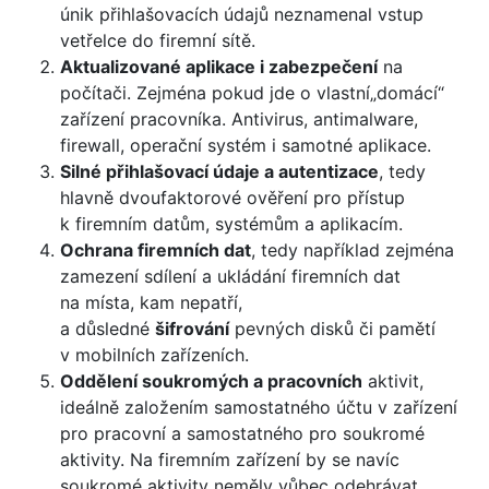
únik přihlašovacích údajů neznamenal vstup
vetřelce do firemní sítě.
Aktualizované aplikace i zabezpečení
na
počítači. Zejména pokud jde o vlastní„domácí“
zařízení pracovníka. Antivirus, antimalware,
firewall, operační systém i samotné aplikace.
Silné přihlašovací údaje a autentizace
, tedy
hlavně dvoufaktorové ověření pro přístup
k firemním datům, systémům a aplikacím.
Ochrana firemních dat
, tedy například zejména
zamezení sdílení a ukládání firemních dat
na místa, kam nepatří,
a důsledné
šifrování
pevných disků či pamětí
v mobilních zařízeních.
Oddělení soukromých a pracovních
aktivit,
ideálně založením samostatného účtu v zařízení
pro pracovní a samostatného pro soukromé
aktivity. Na firemním zařízení by se navíc
soukromé aktivity neměly vůbec odehrávat.