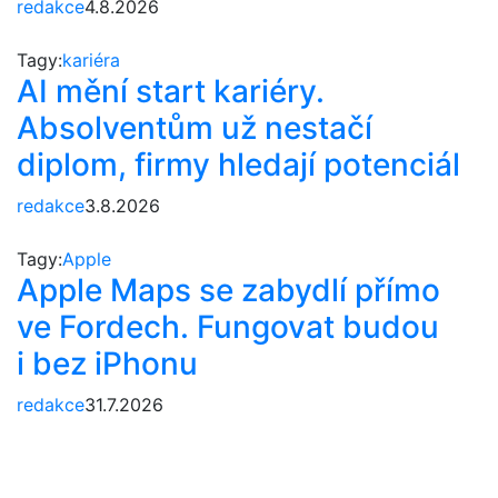
redakce
4.8.2026
Tagy:
kariéra
AI mění start kariéry.
Absolventům už nestačí
diplom, firmy hledají potenciál
redakce
3.8.2026
Tagy:
Apple
Apple Maps se zabydlí přímo
ve Fordech. Fungovat budou
i bez iPhonu
redakce
31.7.2026