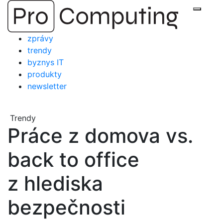
Přejít
Zobraz
na
obsah
zprávy
trendy
byznys IT
produkty
newsletter
Trendy
Práce z domova vs.
back to office
z hlediska
bezpečnosti