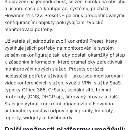
S důrazem na jednoduchost, snížení nároků na obsluhu
a úsporu času při konfiguraci systému, přichází
Flowmon 11 s tzv. Presets – galerií s předdefinovanými
konfiguračními objekty pokrývajícími typické
monitorovací potřeby.
Uživatelé si jednoduše zvolí konkrétní Preset, který
vystihuje jejich potřeby na monitorování a systém
se sám nakonfiguruje tak, aby dostali okamžitý přístup
k zásadním informacím, které dramaticky zefektivňují
monitorování nových služeb. Presets odrážejí
nejčastější potřeby uživatelů – jako jsou monitorování
videokonferenčních služeb, využití VPN, služby SaaS
typicky Office 365, G-Suite, sociální sítě, firemní
protokoly (DNS, DHCP aj.), šifrovaný provoz a další.
Stačí jen vybrat konkrétní případ užití a Flowmon
automaticky nastaví odpovídající profily, kapitoly,
reporty, widgety a dashboardy.
Další možnosti platformy umožňují: