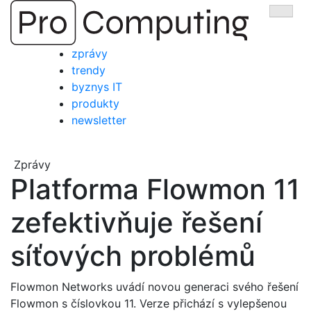
Přejít
Zobra
na
obsah
zprávy
trendy
byznys IT
produkty
newsletter
Zprávy
Platforma Flowmon 11
zefektivňuje řešení
síťových problémů
Flowmon Networks uvádí novou generaci svého řešení
Flowmon s číslovkou 11. Verze přichází s vylepšenou