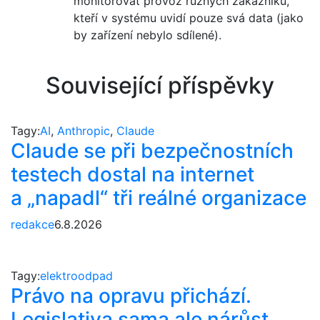
monitorovat provoz různých zákazníků,
kteří v systému uvidí pouze svá data (jako
by zařízení nebylo sdílené).
Související příspěvky
Tagy:
AI
,
Anthropic
,
Claude
Claude se při bezpečnostních
testech dostal na internet
a „napadl“ tři reálné organizace
redakce
6.8.2026
Tagy:
elektroodpad
Právo na opravu přichází.
Legislativa sama ale nárůst