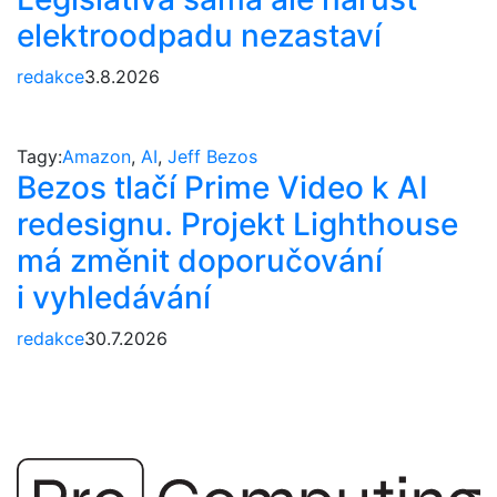
elektroodpadu nezastaví
redakce
3.8.2026
Tagy:
Amazon
,
AI
,
Jeff Bezos
Bezos tlačí Prime Video k AI
redesignu. Projekt Lighthouse
má změnit doporučování
i vyhledávání
redakce
30.7.2026