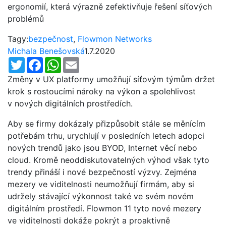
ergonomií, která výrazně zefektivňuje řešení síťových
problémů
Tagy:
bezpečnost
,
Flowmon Networks
Michala Benešovská
1.7.2020
Twitter
Facebook
WhatsApp
Email
Změny v UX platformy umožňují síťovým týmům držet
krok s rostoucími nároky na výkon a spolehlivost
v nových digitálních prostředích.
Aby se firmy dokázaly přizpůsobit stále se měnícím
potřebám trhu, urychlují v posledních letech adopci
nových trendů jako jsou BYOD, Internet věcí nebo
cloud. Kromě neoddiskutovatelných výhod však tyto
trendy přináší i nové bezpečností výzvy. Zejména
mezery ve viditelnosti neumožňují firmám, aby si
udržely stávající výkonnost také ve svém novém
digitálním prostředí. Flowmon 11 tyto nové mezery
ve viditelnosti dokáže pokrýt a proaktivně