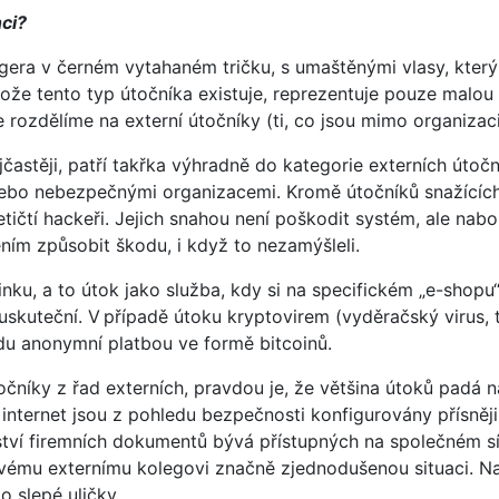
nci?
nagera v černém vytahaném tričku, s umaštěnými vlasy, který
tože tento typ útočníka existuje, reprezentuje pouze malou
 rozdělíme na externí útočníky (ti, co jsou mimo organizaci)
jčastěji, patří takřka výhradně do kategorie externích úto
nebo nebezpečnými organizacemi. Kromě útočníků snažících s
ičtí hackeři. Jejich snahou není poškodit systém, ale nabou
ním způsobit škodu, i když to nezamýšleli.
ku, a to útok jako služba, kdy si na specifickém „e-shopu“
 uskuteční. V případě útoku kryptovirem (vyděračský virus,
du anonymní platbou ve formě bitcoinů.
čníky z řad externích, pravdou je, že většina útoků padá n
ternet jsou z pohledu bezpečnosti konfigurovány přísněji n
ství firemních dokumentů bývá přístupných na společném s
 svému externímu kolegovi značně zjednodušenou situaci. N
do slepé uličky.