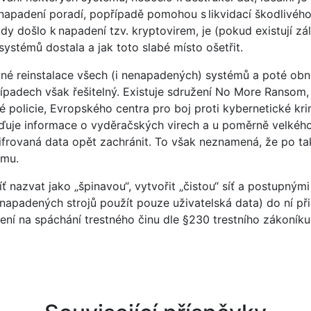
 napadení poradí, popřípadě pomohou s likvidací škodlivéh
y došlo k napadení tzv. kryptovirem, je (pokud existují zál
ystémů dostala a jak toto slabé místo ošetřit.
é reinstalace všech (i nenapadených) systémů a poté obno
případech však řešitelný. Existuje sdružení No More Ransom, 
ké policie, Evropského centra pro boj proti kybernetické k
ďuje informace o vyděračských virech a u poměrně velkého
šifrovaná data opět zachránit. To však neznamená, že po ta
ému.
 nazvat jako „špinavou“, vytvořit „čistou“ síť a postupným
apadených strojů použít pouze uživatelská data) do ní př
zření na spáchání trestného činu dle §230 trestního zákoní