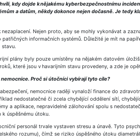
víli, kdy dojde k nějakému kyberbezpečnostnímu incidentu
émům a datům, někdy dokonce nejen dočasně. Je tedy klasic
 k nezaplacení. Nejen proto, aby se mohly vykonávat a zazna
patřičných informačních systémů. Důležité je mít na papíře
o stavu.
ijní plány byly pouze umístěny na nějakém datovém úložišti
ků, které jsou v havarijním stavu provedeny, a zde je opět
emocnice. Proč si útočníci vybírají tyto cíle?
abezpečení, nemocnice raději vynaloží finance do zdravot
íklad nedostatečné či zcela chybějící oddělení sítí, chyběj
témy a aplikace, nepravidelné zálohování spolu s nedosta
em k úspěšnému útoku.
niční personál trvale vystaven stresu a únavě. Tyto psyc
elského rozumu), čímž se riziko úspěšného útoku diametrá