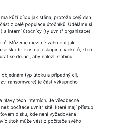
 má kůži bílou jak stěna, protože celý den
 část z celé populace útočníků. Uděláme si
 a interní útočníky (ty uvnitř organizace).
čníků. Můžeme mezi ně zahrnout jak
e škodit existuje i skupina hackerů, kteří
rat se do něj, aby nalezli slabinu
 objednám typ útoku a případný cíl,
 tzv. ransomware) je část výkupného
a hlavy těch interních. Je všeobecně
ež počítače uvnitř sítě, které mají přístup
íťovém disku, kde není vyžadována
avíc útok může vést z počítače svého