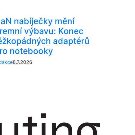
aN nabíječky mění
iremní výbavu: Konec
ěžkopádných adaptérů
ro notebooky
dakce
8.7.2026