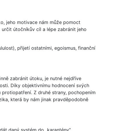
ziko, jeho motivace nám může pomoct
rčit útočníkův cíl a lépe zabránit jeho
ost), přijetí ostatními, egoismus, finanční
ně zabránit útoku, je nutné nejdříve
osti. Díky objektivnímu hodnocení svých
 protiopatření. Z druhé strany, pochopením
zika, která by nám jinak pravděpodobně
e dát daný systém do „karantény“