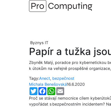
Přejít
na
obsah
Byznys IT
Papír a tužka jso
Zbyněk Malý, poradce pro kybernetickou be
k útokům na veřejně prospěšné organizace,
Tagy:
Anect
,
bezpečnost
Michala Benešovská
16.6.2020
Twitter
Facebook
WhatsApp
Email
Proč se stávají nemocnice cílem kyberútoků?
vypořádat s bezpečnostním incidentem? Na