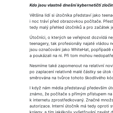
Kdo jsou vlastně
dnešní
kybernetičtí zloči
Většina lidí si útočníka představí jako tee
i noc tráví před obrazovkou počítače. Přes
tedy malý přehled útočníků a pro začátek je
Útočníci, o kterých se veřejnost dozvídá ne
teenagery, tak profesionály najaté vládou 
jsou označováni jako WhiteHat, popřípadě et
a poukázali na ni. Při tom mohou nedopatře
Nesmíme také zapomenout na relativní novin
po zaplacení relativně malé částky se útok
směrována na tvůrce tohoto škodlivého kó
I když nám média představují především úto
známo, že počítače s přímým přístupem na in
k internetu zprostředkovaný. Značné množ
autorizace. Interní útočník má tedy oproti
kolegy, a tím jakékoliv vyšetřování zavést 