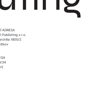
Í ADRESA
ublishing s.r.o.
rchilla 1800/2
Žižkov
ESA
9/34
Krč