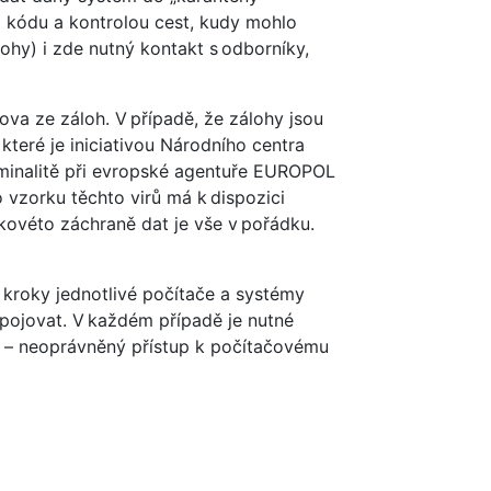
o kódu a kontrolou cest, kudy mohlo
ohy) i zde nutný kontakt s odborníky,
va ze záloh. V případě, že zálohy jsou
které je iniciativou Národního centra
riminalitě při evropské agentuře EUROPOL
 vzorku těchto virů má k dispozici
kovéto záchraně dat je vše v pořádku.
i kroky jednotlivé počítače a systémy
ipojovat. V každém případě je nutné
ku – neoprávněný přístup k počítačovému