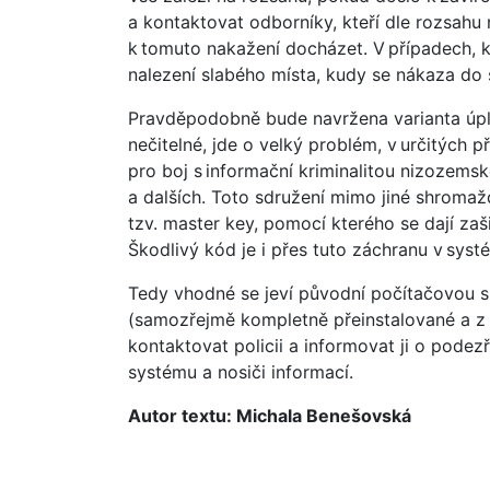
a kontaktovat odborníky, kteří dle rozsahu
k tomuto nakažení docházet. V případech, kd
nalezení slabého místa, kudy se nákaza do s
Pravděpodobně bude navržena varianta úpln
nečitelné, jde o velký problém, v určitých 
pro boj s informační kriminalitou nizozems
a dalších. Toto sdružení mimo jiné shromaž
tzv. master key, pomocí kterého se dají za
Škodlivý kód je i přes tuto záchranu v syst
Tedy vhodné se jeví původní počítačovou síť
(samozřejmě kompletně přeinstalované a z n
kontaktovat policii a informovat ji o pode
systému a nosiči informací.
Autor textu: Michala Benešovská