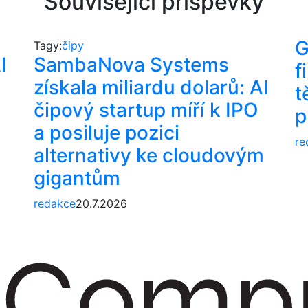
Související příspěvky
G
Tagy:
čipy
I
SambaNova Systems
f
získala miliardu dolarů: AI
t
čipový startup míří k IPO
p
a posiluje pozici
re
alternativy ke cloudovým
gigantům
redakce
20.7.2026