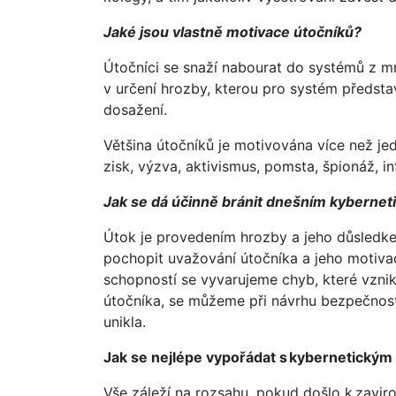
Jaké jsou vlastně motivace útočníků?
Útočníci se snaží nabourat do systémů z m
v určení hrozby, kterou pro systém představ
dosažení.
Většina útočníků je motivována více než jed
zisk, výzva, aktivismus, pomsta, špionáž, 
Jak se dá účinně bránit dnešním kyberne
Útok je provedením hrozby a jeho důsledkem
pochopit uvažování útočníka a jeho motivac
schopností se vyvarujeme chyb, které vzni
útočníka, se můžeme při návrhu bezpečnost
unikla.
Jak se nejlépe vypořádat s kybernetický
Vše záleží na rozsahu, pokud došlo k zaviro