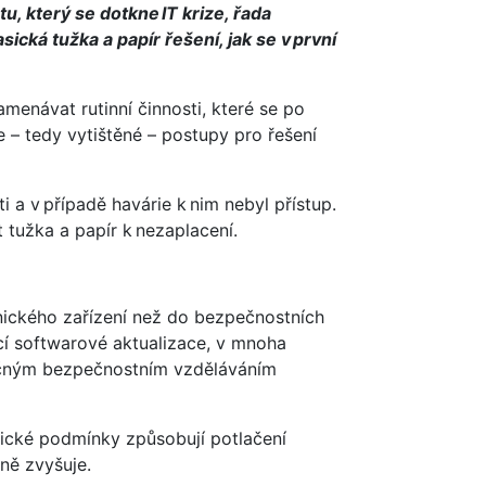
, který se dotkne IT krize, řada
ká tužka a papír řešení, jak se v první
menávat rutinní činnosti, které se po
 – tedy vytištěné – postupy pro řešení
 a v případě havárie k nim nebyl přístup.
 tužka a papír k nezaplacení.
nického zařízení než do bezpečnostních
ící softwarové aktualizace, v mnoha
tečným bezpečnostním vzděláváním
hické podmínky způsobují potlačení
lně zvyšuje.