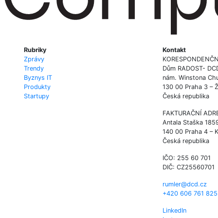
Rubriky
Kontakt
Zprávy
KORESPONDENČN
Trendy
Dům RADOST- DCD P
Byznys IT
nám. Winstona Chu
Produkty
130 00 Praha 3 – 
Startupy
Česká republika
FAKTURAČNÍ ADR
Antala Staška 185
140 00 Praha 4 – 
Česká republika
IČO: 255 60 701
DIČ: CZ25560701
rumler@dcd.cz
+420 606 761 825
LinkedIn