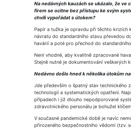
Na nedávných kauzách se ukázalo, že ve ch
firem se ocitne bez přístupu ke svým syst
chvíli vypořádat s útokem?
Papír a tužka je opravdu při těchto krizích
návratu do standardního stavu převedou do 
havárií a poté pro přechod do standardníh
Není vhodné, aby kvalitně zpracované havar
Stejně nutné je dokumentování veškerých kro
Nedávno došlo hned k několika
útokům na n
Jde především o špatný stav technického z
technologií a systematických opatření. Např
případech i již dlouho nepodporované sys
zdravotnického personálu je bohužel klíč
V současné pandemické době je navíc nemoc
přirozeného bezpečnostního vědomí (tzv. s