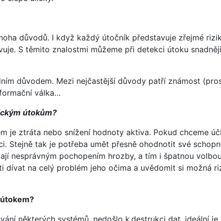
noha důvodů. I když každý útočník představuje zřejmé ri
uje. S těmito znalostmi můžeme při detekci útoku snadněji u
ním důvodem. Mezi nejčastější důvody patří známost (proslul
informační válka…
tickým útokům?
 je ztráta nebo snížení hodnoty aktiva. Pokud chceme účin
i. Stejně tak je potřeba umět přesně ohodnotit své schopn
kají nesprávným pochopením hrozby, a tím i špatnou volbou
i dívat na celý problém jeho očima a uvědomit si možná ri
m útokem?
vání některých systémů, nedošlo k destrukci dat, ideální j