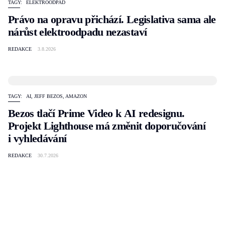
TAGY:
ELEKTROODPAD
Právo na opravu přichází. Legislativa sama ale
nárůst elektroodpadu nezastaví
REDAKCE
3.8.2026
TAGY:
AI
,
JEFF BEZOS
,
AMAZON
Bezos tlačí Prime Video k AI redesignu.
Projekt Lighthouse má změnit doporučování
i vyhledávání
REDAKCE
30.7.2026