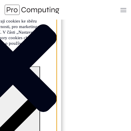
Zobra
s
ají cookies ke sběru
vnosti, pro marketingové
. V části „Nastavení“
bory cookies chcete
mace o používaných cookies a
zde
ké
.