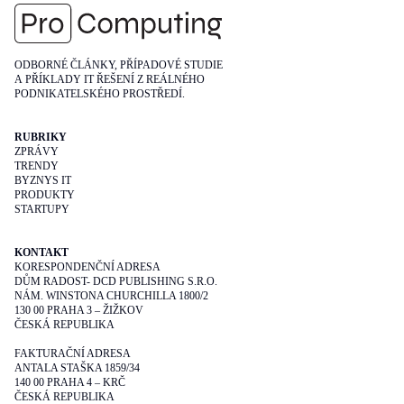
ODBORNÉ ČLÁNKY, PŘÍPADOVÉ STUDIE
A PŘÍKLADY IT ŘEŠENÍ Z REÁLNÉHO
PODNIKATELSKÉHO PROSTŘEDÍ.
RUBRIKY
ZPRÁVY
TRENDY
BYZNYS IT
PRODUKTY
STARTUPY
KONTAKT
KORESPONDENČNÍ ADRESA
DŮM RADOST- DCD PUBLISHING S.R.O.
NÁM. WINSTONA CHURCHILLA 1800/2
130 00 PRAHA 3 – ŽIŽKOV
ČESKÁ REPUBLIKA
FAKTURAČNÍ ADRESA
ANTALA STAŠKA 1859/34
140 00 PRAHA 4 – KRČ
ČESKÁ REPUBLIKA