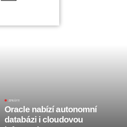
Přejít
na
obsah
ZPRÁVY
Oracle nabízí autonomní
databázi i cloudovou