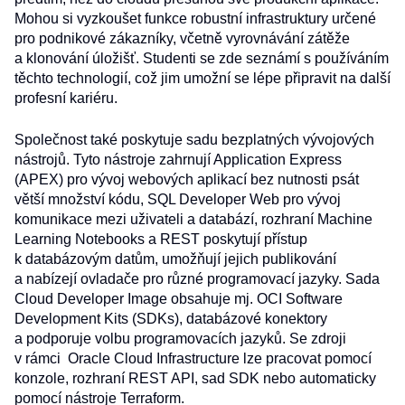
Mohou si vyzkoušet funkce robustní infrastruktury určené
pro podnikové zákazníky, včetně vyrovnávání zátěže
a klonování úložišť. Studenti se zde seznámí s používáním
těchto technologií, což jim umožní se lépe připravit na další
profesní kariéru.
Společnost také poskytuje sadu bezplatných vývojových
nástrojů. Tyto nástroje zahrnují Application Express
(APEX) pro vývoj webových aplikací bez nutnosti psát
větší množství kódu, SQL Developer Web pro vývoj
komunikace mezi uživateli a databází, rozhraní Machine
Learning Notebooks a REST poskytují přístup
k databázovým datům, umožňují jejich publikování
a nabízejí ovladače pro různé programovací jazyky. Sada
Cloud Developer Image obsahuje mj. OCI Software
Development Kits (SDKs), databázové konektory
a podporuje volbu programovacích jazyků. Se zdroji
v rámci Oracle Cloud Infrastructure lze pracovat pomocí
konzole, rozhraní REST API, sad SDK nebo automaticky
pomocí nástroje Terraform.