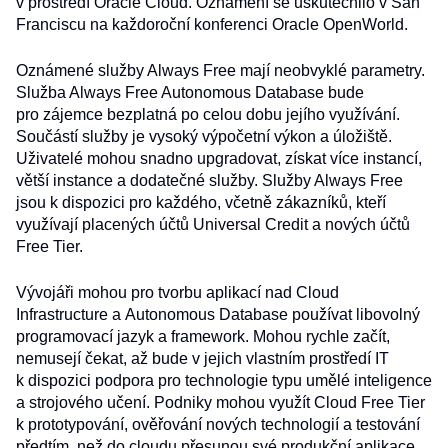
v prostředí Oracle Cloud. Oznámení se uskutečnilo v San
Franciscu na každoroční konferenci Oracle OpenWorld.
Oznámené služby Always Free mají neobvyklé parametry.
Služba Always Free Autonomous Database bude
pro zájemce bezplatná po celou dobu jejího využívání.
Součástí služby je vysoký výpočetní výkon a úložiště.
Uživatelé mohou snadno upgradovat, získat více instancí,
větší instance a dodatečné služby. Služby Always Free
jsou k dispozici pro každého, včetně zákazníků, kteří
využívají placených účtů Universal Credit a nových účtů
Free Tier.
Vývojáři mohou pro tvorbu aplikací nad Cloud
Infrastructure a Autonomous Database používat libovolný
programovací jazyk a framework. Mohou rychle začít,
nemusejí čekat, až bude v jejich vlastním prostředí IT
k dispozici podpora pro technologie typu umělé inteligence
a strojového učení. Podniky mohou využít Cloud Free Tier
k prototypování, ověřování nových technologií a testování
předtím, než do cloudu přesunou své produkční aplikace.