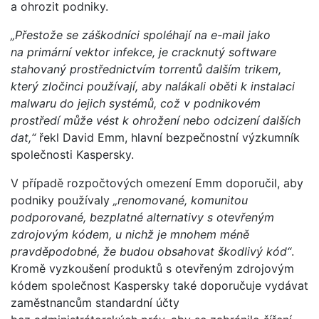
a ohrozit podniky.
„Přestože se záškodníci spoléhají na e-mail jako
na primární vektor infekce, je cracknutý software
stahovaný prostřednictvím torrentů dalším trikem,
který zločinci používají, aby nalákali oběti k instalaci
malwaru do jejich systémů, což v podnikovém
prostředí může vést k ohrožení nebo odcizení dalších
dat,“
řekl David Emm, hlavní bezpečnostní výzkumník
společnosti Kaspersky.
V případě rozpočtových omezení Emm doporučil, aby
podniky používaly
„renomované, komunitou
podporované, bezplatné alternativy s otevřeným
zdrojovým kódem, u nichž je mnohem méně
pravděpodobné, že budou obsahovat škodlivý kód“
.
Kromě vyzkoušení produktů s otevřeným zdrojovým
kódem společnost Kaspersky také doporučuje vydávat
zaměstnancům standardní účty