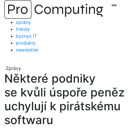
Přejít
Zobraz
na
obsah
zprávy
trendy
byznys IT
produkty
newsletter
Zprávy
Některé podniky
se kvůli úspoře peněz
uchylují k pirátskému
softwaru