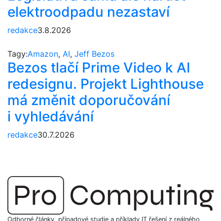
elektroodpadu nezastaví
redakce
3.8.2026
Tagy:
Amazon
,
AI
,
Jeff Bezos
Bezos tlačí Prime Video k AI
redesignu. Projekt Lighthouse
má změnit doporučování
i vyhledávání
redakce
30.7.2026
Odborné články, případové studie a příklady IT řešení z reálného