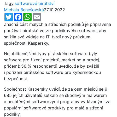
Tagy:
softwarové pirátství
Michala Benešovská
27.10.2022
Twitter
Facebook
WhatsApp
Email
Značná část malých a středních podniků je připravena
používat pirátské verze podnikového softwaru, aby
snížila své výdaje na IT, tvrdí nový průzkum
společnosti Kaspersky.
Nejoblíbenějšími typy pirátského softwaru byly
software pro řízení projektů, marketing a prodej,
přičemž 56 % respondentů uvedlo, že by zvážili
i pořízení pirátského softwaru pro kybernetickou
bezpečnost.
Společnost Kaspersky uvádí, že za osm měsíců se 9
685 jejích uživatelů setkalo se škodlivým malwarem
a nechtěnými softwarovými programy vydávanými za
populární softwarové produkty pro malé a střední
podniky.