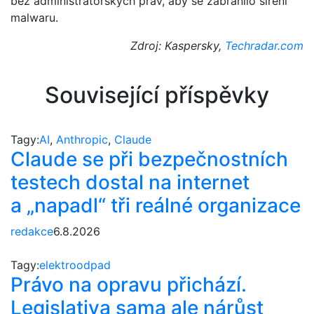
bez administrátorských práv, aby se zabránilo šíření
malwaru.
Zdroj: Kaspersky,
Techradar.com
Související příspěvky
Tagy:
AI
,
Anthropic
,
Claude
Claude se při bezpečnostních
testech dostal na internet
a „napadl“ tři reálné organizace
redakce
6.8.2026
Tagy:
elektroodpad
Právo na opravu přichází.
Legislativa sama ale nárůst