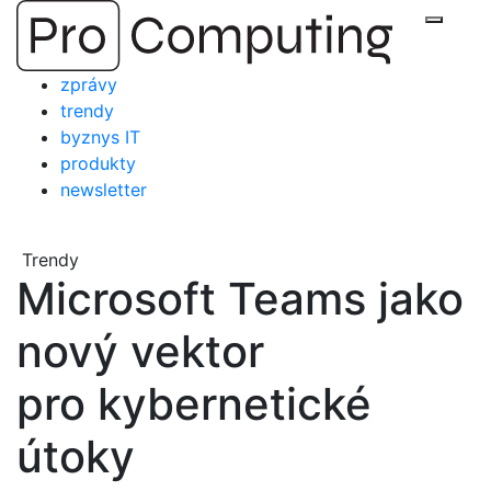
Přejít
Zobraz
na
obsah
zprávy
trendy
byznys IT
produkty
newsletter
Trendy
Microsoft Teams jako
nový vektor
pro kybernetické
útoky