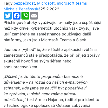
Tagy:
bezpečnost
,
Microsoft
,
microsoft teams
Michala Benešovská
25.2.2022
Twitter
Facebook
WhatsApp
Email
Phishingové útoky využívající e-maily jsou úspěšnější
než kdy dříve. Kybernetičtí útočníci však zvyšují své
úsilí zaměřené na zaměstnance používající další
platformy, jako jsou Microsoft Teams a Slack.
Jednou z „výhod“ je, že v těchto aplikacích většina
zaměstnanců stále předpokládá, že při přijetí zprávy
skutečně hovoří se svým šéfem nebo
spolupracovníkem.
„Děsivé je, že těmto programům bezmezně
důvěřujeme – na rozdíl od našich e-mailových
schránek, kde jsme se naučili být podezřívaví
ke zprávám, u nichž nepoznáme adresu
odesílatele,“
řekl Armen Najarian, ředitel pro identitu
v technologické společnosti Outseer zabývající