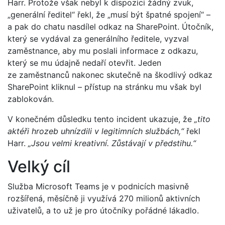
Harr. Protože však nebyl k dispozici žádný zvuk,
„generální ředitel“ řekl, že „musí být špatné spojení“ –
a pak do chatu nasdílel odkaz na SharePoint. Útočník,
který se vydával za generálního ředitele, vyzval
zaměstnance, aby mu poslali informace z odkazu,
který se mu údajně nedaří otevřit. Jeden
ze zaměstnanců nakonec skutečně na škodlivý odkaz
SharePoint kliknul – přístup na stránku mu však byl
zablokován.
V konečném důsledku tento incident ukazuje, že
„tito
aktéři hrozeb uhnízdili v legitimních službách,“
řekl
Harr.
„Jsou velmi kreativní. Zůstávají v předstihu.“
Velký cíl
Služba Microsoft Teams je v podnicích masivně
rozšířená, měsíčně ji využívá 270 milionů aktivních
uživatelů, a to už je pro útočníky pořádné lákadlo.