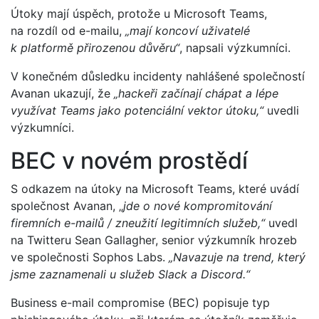
Útoky mají úspěch, protože u Microsoft Teams,
na rozdíl od e-mailu,
„mají koncoví uživatelé
k platformě přirozenou důvěru“
, napsali výzkumníci.
V konečném důsledku incidenty nahlášené společností
Avanan ukazují, že
„hackeři začínají chápat a lépe
využívat Teams jako potenciální vektor útoku,“
uvedli
výzkumníci.
BEC v novém prostědí
S odkazem na útoky na Microsoft Teams, které uvádí
společnost Avanan, „
jde o nové kompromitování
firemních e-mailů / zneužití legitimních služeb,“
uvedl
na Twitteru Sean Gallagher, senior výzkumník hrozeb
ve společnosti Sophos Labs.
„Navazuje na trend, který
jsme zaznamenali u služeb Slack a Discord.“
Business e-mail compromise (BEC) popisuje typ