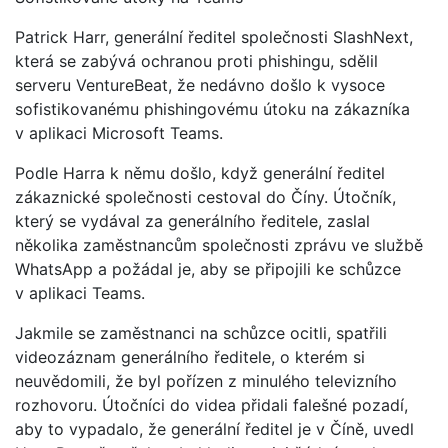
Patrick Harr, generální ředitel společnosti SlashNext,
která se zabývá ochranou proti phishingu, sdělil
serveru VentureBeat, že nedávno došlo k vysoce
sofistikovanému phishingovému útoku na zákazníka
v aplikaci Microsoft Teams.
Podle Harra k němu došlo, když generální ředitel
zákaznické společnosti cestoval do Číny. Útočník,
který se vydával za generálního ředitele, zaslal
několika zaměstnancům společnosti zprávu ve službě
WhatsApp a požádal je, aby se připojili ke schůzce
v aplikaci Teams.
Jakmile se zaměstnanci na schůzce ocitli, spatřili
videozáznam generálního ředitele, o kterém si
neuvědomili, že byl pořízen z minulého televizního
rozhovoru. Útočníci do videa přidali falešné pozadí,
aby to vypadalo, že generální ředitel je v Číně, uvedl