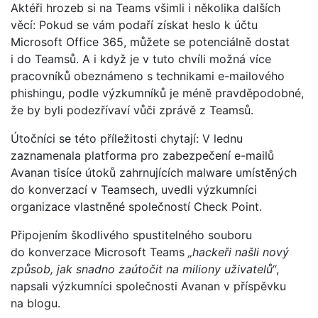
Aktéři hrozeb si na Teams všimli i několika dalších
věcí: Pokud se vám podaří získat heslo k účtu
Microsoft Office 365, můžete se potenciálně dostat
i do Teamsů. A i když je v tuto chvíli možná více
pracovníků obeznámeno s technikami e-mailového
phishingu, podle výzkumníků je méně pravděpodobné,
že by byli podezřívaví vůči zprávě z Teamsů.
Útočníci se této příležitosti chytají: V lednu
zaznamenala platforma pro zabezpečení e-mailů
Avanan tisíce útoků zahrnujících malware umístěných
do konverzací v Teamsech, uvedli výzkumníci
organizace vlastněné společností Check Point.
Připojením škodlivého spustitelného souboru
do konverzace Microsoft Teams
„hackeři našli nový
způsob, jak snadno zaútočit na miliony uživatelů“
,
napsali výzkumníci společnosti Avanan v příspěvku
na blogu.