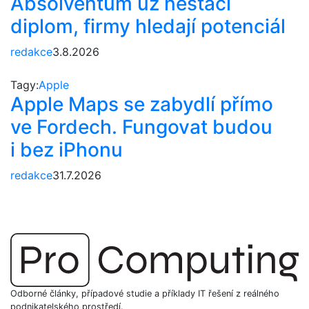
Absolventům už nestačí
diplom, firmy hledají potenciál
redakce
3.8.2026
Tagy:
Apple
Apple Maps se zabydlí přímo
ve Fordech. Fungovat budou
i bez iPhonu
redakce
31.7.2026
Odborné články, případové studie a příklady IT řešení z reálného
podnikatelského prostředí.