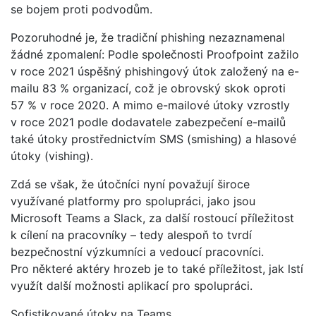
se bojem proti podvodům.
Pozoruhodné je, že tradiční phishing nezaznamenal
žádné zpomalení: Podle společnosti Proofpoint zažilo
v roce 2021 úspěšný phishingový útok založený na e-
mailu 83 % organizací, což je obrovský skok oproti
57 % v roce 2020. A mimo e-mailové útoky vzrostly
v roce 2021 podle dodavatele zabezpečení e-mailů
také útoky prostřednictvím SMS (smishing) a hlasové
útoky (vishing).
Zdá se však, že útočníci nyní považují široce
využívané platformy pro spolupráci, jako jsou
Microsoft Teams a Slack, za další rostoucí příležitost
k cílení na pracovníky – tedy alespoň to tvrdí
bezpečnostní výzkumníci a vedoucí pracovníci.
Pro některé aktéry hrozeb je to také příležitost, jak lstí
využít další možnosti aplikací pro spolupráci.
Sofistikované útoky na Teams