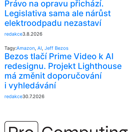
Právo na opravu přichází.
Legislativa sama ale nárůst
elektroodpadu nezastaví
redakce
3.8.2026
Tagy:
Amazon
,
AI
,
Jeff Bezos
Bezos tlačí Prime Video k AI
redesignu. Projekt Lighthouse
má změnit doporučování
i vyhledávání
redakce
30.7.2026