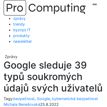
Přejít
Zobraz
na
obsah
zprávy
trendy
byznys IT
produkty
newsletter
Zprávy
Google sleduje 39
typů soukromých
údajů svých uživatelů
Tagy:
bezpečnost
,
Google
,
kybernetická bezpečnost
Michala Benešovská
25.8.2022