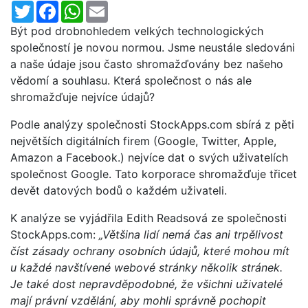
Twitter
Facebook
WhatsApp
Email
Být pod drobnohledem velkých technologických
společností je novou normou. Jsme neustále sledováni
a naše údaje jsou často shromažďovány bez našeho
vědomí a souhlasu. Která společnost o nás ale
shromažďuje nejvíce údajů?
Podle analýzy společnosti StockApps.com sbírá z pěti
největších digitálních firem (Google, Twitter, Apple,
Amazon a Facebook.) nejvíce dat o svých uživatelích
společnost Google. Tato korporace shromažďuje třicet
devět datových bodů o každém uživateli.
K analýze se vyjádřila Edith Readsová ze společnosti
StockApps.com:
„Většina lidí nemá čas ani trpělivost
číst zásady ochrany osobních údajů, které mohou mít
u každé navštívené webové stránky několik stránek.
Je také dost nepravděpodobné, že všichni uživatelé
mají právní vzdělání, aby mohli správně pochopit