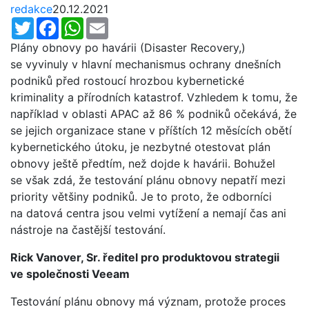
redakce
20.12.2021
Twitter
Facebook
WhatsApp
Email
Plány obnovy po havárii (Disaster Recovery,)
se vyvinuly v hlavní mechanismus ochrany dnešních
podniků před rostoucí hrozbou kybernetické
kriminality a přírodních katastrof. Vzhledem k tomu, že
například v oblasti APAC až 86 % podniků očekává, že
se jejich organizace stane v příštích 12 měsících obětí
kybernetického útoku, je nezbytné otestovat plán
obnovy ještě předtím, než dojde k havárii. Bohužel
se však zdá, že testování plánu obnovy nepatří mezi
priority většiny podniků. Je to proto, že odborníci
na datová centra jsou velmi vytížení a nemají čas ani
nástroje na častější testování.
Rick Vanover, Sr. ředitel pro produktovou strategii
ve společnosti Veeam
Testování plánu obnovy má význam, protože proces