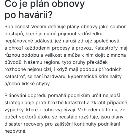
Co je plán obnovy
po havárii?
Společnost Veeam definuje plány obnovy jako soubor
postupů, které je nutné přijmout v důsledku
neplánované události, jež naruší zdroje společnosti
a ohrozí každodenní procesy a provoz. Katastrofy mají
různou podobu a velikost a může k nim dojít z mnoha
důvodů. Našemu regionu tyto druhy překážek
rozhodně nejsou cizí, i když mají podobu přírodních
katastrof, selhání hardwaru, kybernetické kriminality
a/nebo lidské chyby.
Plánování dopředu pomáhá podnikům určit nejlepší
strategii boje proti hrozbě katastrof a zkrátit případné
výpadky, které z toho vyplývají. Vzhledem k tomu, že
počet vektorů útoku se neustále rozšiřuje, jsou plány
disaster recovery pro zajištění kontinuity podnikání
nezbytné.