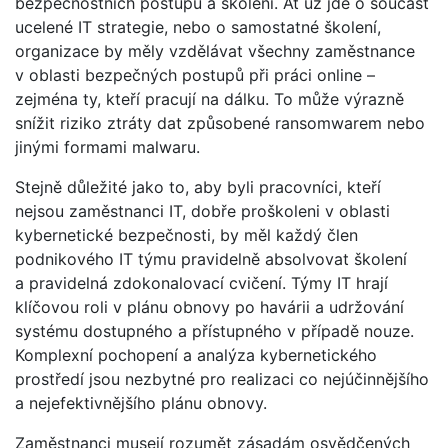
bezpečnostních postupů a školení. Ať už jde o součást
ucelené IT strategie, nebo o samostatné školení,
organizace by měly vzdělávat všechny zaměstnance
v oblasti bezpečných postupů při práci online –
zejména ty, kteří pracují na dálku. To může výrazně
snížit riziko ztráty dat způsobené ransomwarem nebo
jinými formami malwaru.
Stejně důležité jako to, aby byli pracovníci, kteří
nejsou zaměstnanci IT, dobře proškoleni v oblasti
kybernetické bezpečnosti, by měl každý člen
podnikového IT týmu pravidelně absolvovat školení
a pravidelná zdokonalovací cvičení. Týmy IT hrají
klíčovou roli v plánu obnovy po havárii a udržování
systému dostupného a přístupného v případě nouze.
Komplexní pochopení a analýza kybernetického
prostředí jsou nezbytné pro realizaci co nejúčinnějšího
a nejefektivnějšího plánu obnovy.
Zaměstnanci musejí rozumět zásadám osvědčených