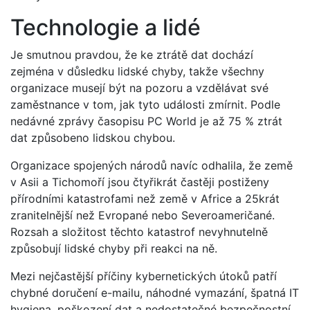
Technologie a lidé
Je smutnou pravdou, že ke ztrátě dat dochází
zejména v důsledku lidské chyby, takže všechny
organizace musejí být na pozoru a vzdělávat své
zaměstnance v tom, jak tyto události zmírnit. Podle
nedávné zprávy časopisu PC World je až 75 % ztrát
dat způsobeno lidskou chybou.
Organizace spojených národů navíc odhalila, že země
v Asii a Tichomoří jsou čtyřikrát častěji postiženy
přírodními katastrofami než země v Africe a 25krát
zranitelnější než Evropané nebo Severoameričané.
Rozsah a složitost těchto katastrof nevyhnutelně
způsobují lidské chyby při reakci na ně.
Mezi nejčastější příčiny kybernetických útoků patří
chybné doručení e-mailu, náhodné vymazání, špatná IT
hygiena, poškození dat a nedostatečné bezpečnostní