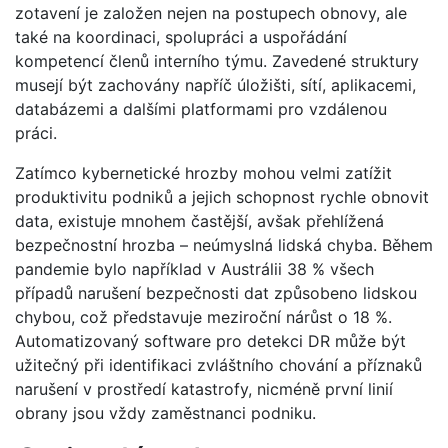
zotavení je založen nejen na postupech obnovy, ale
také na koordinaci, spolupráci a uspořádání
kompetencí členů interního týmu. Zavedené struktury
musejí být zachovány napříč úložišti, sítí, aplikacemi,
databázemi a dalšími platformami pro vzdálenou
práci.
Zatímco kybernetické hrozby mohou velmi zatížit
produktivitu podniků a jejich schopnost rychle obnovit
data, existuje mnohem častější, avšak přehlížená
bezpečnostní hrozba – neúmyslná lidská chyba. Během
pandemie bylo například v Austrálii 38 % všech
případů narušení bezpečnosti dat způsobeno lidskou
chybou, což představuje meziroční nárůst o 18 %.
Automatizovaný software pro detekci DR může být
užitečný při identifikaci zvláštního chování a příznaků
narušení v prostředí katastrofy, nicméně první linií
obrany jsou vždy zaměstnanci podniku.