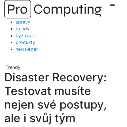
Přejít
Zobraz
na
obsah
zprávy
trendy
byznys IT
produkty
newsletter
Trendy
Disaster Recovery:
Testovat musíte
nejen své postupy,
ale i svůj tým