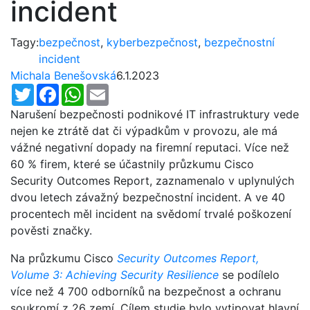
incident
Tagy:
bezpečnost
,
kyberbezpečnost
,
bezpečnostní
incident
Michala Benešovská
6.1.2023
Twitter
Facebook
WhatsApp
Email
Narušení bezpečnosti podnikové IT infrastruktury vede
nejen ke ztrátě dat či výpadkům v provozu, ale má
vážné negativní dopady na firemní reputaci. Více než
60 % firem, které se účastnily průzkumu Cisco
Security Outcomes Report, zaznamenalo v uplynulých
dvou letech závažný bezpečnostní incident. A ve 40
procentech měl incident na svědomí trvalé poškození
pověsti značky.
Na průzkumu Cisco
Security Outcomes Report,
Volume 3: Achieving Security Resilience
se podílelo
více než 4 700 odborníků na bezpečnost a ochranu
soukromí z 26 zemí. Cílem studie bylo vytipovat hlavní