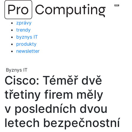
Přejít
Zobraz
na
obsah
zprávy
trendy
byznys IT
produkty
newsletter
Byznys IT
Cisco: Téměř dvě
třetiny firem měly
v posledních dvou
letech bezpečnostní