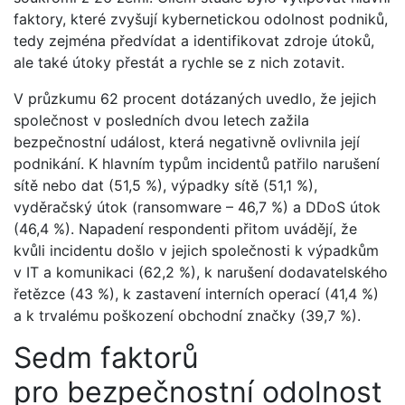
faktory, které zvyšují kybernetickou odolnost podniků,
tedy zejména předvídat a identifikovat zdroje útoků,
ale také útoky přestát a rychle se z nich zotavit.
V průzkumu 62 procent dotázaných uvedlo, že jejich
společnost v posledních dvou letech zažila
bezpečnostní událost, která negativně ovlivnila její
podnikání. K hlavním typům incidentů patřilo narušení
sítě nebo dat (51,5 %), výpadky sítě (51,1 %),
vyděračský útok (ransomware – 46,7 %) a DDoS útok
(46,4 %). Napadení respondenti přitom uvádějí, že
kvůli incidentu došlo v jejich společnosti k výpadkům
v IT a komunikaci (62,2 %), k narušení dodavatelského
řetězce (43 %), k zastavení interních operací (41,4 %)
a k trvalému poškození obchodní značky (39,7 %).
Sedm faktorů
pro bezpečnostní odolnost