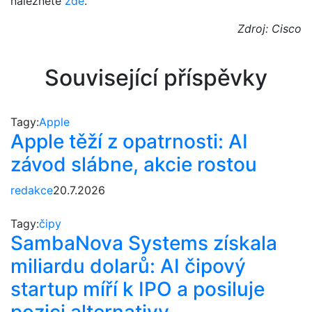
naleznete
zde
.
Zdroj: Cisco
Související příspěvky
Tagy:
Apple
Apple těží z opatrnosti: AI
závod slábne, akcie rostou
redakce
20.7.2026
Tagy:
čipy
SambaNova Systems získala
miliardu dolarů: AI čipový
startup míří k IPO a posiluje
pozici alternativy