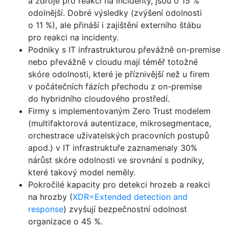
a zdroje pro reakci na incidenty, jsou o 15 %
odolnější. Dobré výsledky (zvýšení odolnosti
o 11 %), ale přináší i zajištění externího štábu
pro reakci na incidenty.
Podniky s IT infrastrukturou převážně on-premise
nebo převážně v cloudu mají téměř totožné
skóre odolnosti, které je příznivější než u firem
v počátečních fázích přechodu z on-premise
do hybridního cloudového prostředí.
Firmy s implementovaným Zero Trust modelem
(multifaktorová autentizace, mikrosegmentace,
orchestrace uživatelských pracovních postupů
apod.) v IT infrastruktuře zaznamenaly 30%
nárůst skóre odolnosti ve srovnání s podniky,
které takový model neměly.
Pokročilé kapacity pro detekci hrozeb a reakci
na hrozby (
XDR=Extended detection and
response
) zvyšují bezpečnostní odolnost
organizace o 45 %.