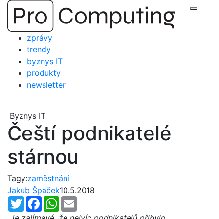
Přejít
Zobraz
na
obsah
zprávy
trendy
byznys IT
produkty
newsletter
Byznys IT
Čeští podnikatelé
stárnou
Tagy:
zaměstnání
Jakub Špaček
10.5.2018
Twitter
Facebook
WhatsApp
Email
„Je zajímavé, že nejvíc podnikatelů přibylo