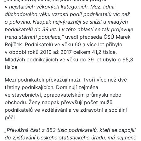
v nejstarších věkových kategoriích. Mezi lidmi
důchodového věku vzrostl podíl podnikatelů víc než
o polovinu. Naopak nejvýrazněji se snížil u mladých
podnikatelů do 39 let. I v této oblasti se tak projevuje
trend stárnutí populace,“
uvedl předseda ČSÚ Marek
Rojíček. Podnikatelů ve věku 60 a více let přibylo
v období roků 2010 až 2017 celkem 41,2 tisíce.
Mladých podnikajících ve věku do 39 let ubylo o 65,3
tisíce.
Mezi podnikateli převažují muži. Tvoří více než dvě
třetiny podnikajících. Dominují zejména
ve stavebnictví, zpracovatelském průmyslu nebo
obchodu. Ženy naopak převyšují počet mužů
podnikatelů ve vzdělávání a ve zdravotní a sociální
péči.
„Převážná část z 852 tisíc podnikatelů, kteří se zapojili
do zjišťování Českého statistického úřadu, má nejméně