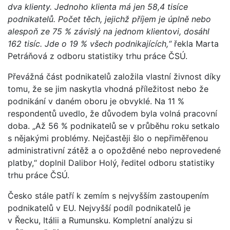
dva klienty. Jednoho klienta má jen 58,4 tisíce
podnikatelů. Počet těch, jejichž příjem je úplně nebo
alespoň ze 75 % závislý na jednom klientovi, dosáhl
162 tisíc. Jde o 19 % všech podnikajících,“
řekla Marta
Petráňová z odboru statistiky trhu práce ČSÚ.
Převážná část podnikatelů založila vlastní živnost díky
tomu, že se jim naskytla vhodná příležitost nebo že
podnikání v daném oboru je obvyklé. Na 11 %
respondentů uvedlo, že důvodem byla volná pracovní
doba. „Až 56 % podnikatelů se v průběhu roku setkalo
s nějakými problémy. Nejčastěji šlo o nepřiměřenou
administrativní zátěž a o opožděné nebo neprovedené
platby,“ doplnil Dalibor Holý, ředitel odboru statistiky
trhu práce ČSÚ.
Česko stále patří k zemím s nejvyšším zastoupením
podnikatelů v EU. Nejvyšší podíl podnikatelů je
v Řecku, Itálii a Rumunsku. Kompletní analýzu si