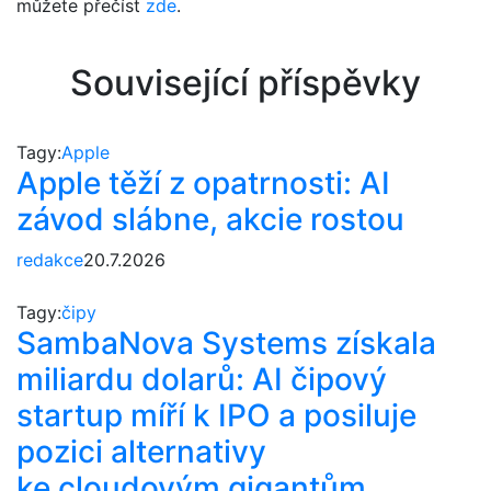
můžete přečíst
zde
.
Související příspěvky
Tagy:
Apple
Apple těží z opatrnosti: AI
závod slábne, akcie rostou
redakce
20.7.2026
Tagy:
čipy
SambaNova Systems získala
miliardu dolarů: AI čipový
startup míří k IPO a posiluje
pozici alternativy
ke cloudovým gigantům